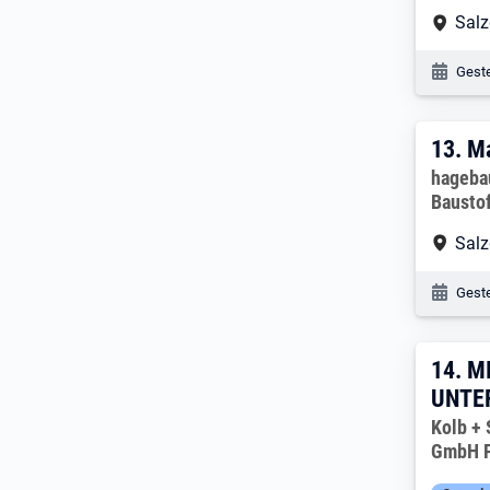
Arbe
Salz
Veröf
Geste
13. 
13.
Ma
Arbeitg
hageba
Bausto
Arbe
Salz
Veröf
Geste
14. 
14.
M
UNTE
Arbeitg
Kolb +
GmbH P