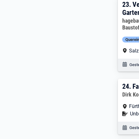
23. 
23.
Ve
Garte
Arbeitg
hageba
Bausto
Querein
Arbe
Salz
Veröf
Geste
24. 
24.
Fa
Arbeitg
Dirk Ko
Arbe
Fürt
Befr
Unbe
Veröf
Geste