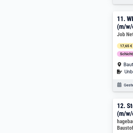
11. 
11.
WI
(m/w/
Arbeitg
Job Ne
17,65 €
Schich
Arbe
Baut
Befr
Unbe
Veröf
Geste
12. 
12.
St
(m/w/
Arbeitg
hageba
Bausto