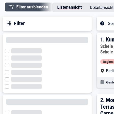
Filter ausblenden
Listenansicht
Detailansicht
Filter
Sor
Ergeb
1. E
1.
Kun
Arbeitg
Schele 
Schele
Beginn 
Arbe
Berl
Veröf
Geste
2. E
2.
Mon
Terra
Carpo