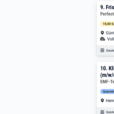
9. E
9.
Fri
Arbeitg
Perfect
15,00 €
Arbe
Günt
Ans
Voll
Veröf
Geste
10. 
10.
Kl
(m/w/
Arbeitg
EMF-Te
Querein
Arbe
Herr
Veröf
Geste