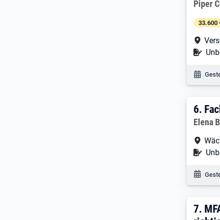
Arbeitg
Piper 
33.600 
Arbe
Vers
Befr
Unbe
Veröf
Geste
6. E
6.
Fac
Arbeitg
Elena 
Arbe
Wäc
Befr
Unbe
Veröf
Geste
7. E
7.
MFA