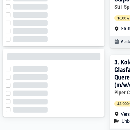
Arbeitg
Stil-Sp
16,00 €
Arbe
Stut
Veröf
Geste
3. E
3.
Kol
Glasf
Quere
(m/w/
Arbeitg
Piper 
42.000 
Arbe
Vers
Befr
Unbe