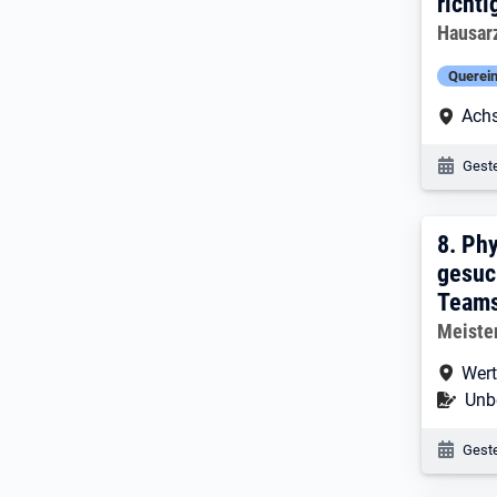
richti
Arbeitg
Hausar
Querein
Arbe
Achs
Veröf
Geste
8. E
8.
Phy
gesuc
Team
Arbeitg
Meiste
Arbe
Wert
Befr
Unbe
Veröf
Geste