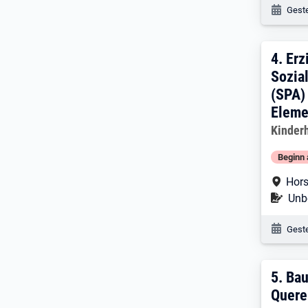
Veröf
Geste
4. E
4.
Erz
Sozia
(SPA)
Eleme
Arbeitg
Kinder
Beginn 
Arbe
Hors
Befr
Unbe
Veröf
Geste
5. E
5.
Bau
Quere