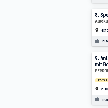
8. E
8.
Spe
Arbeitg
Autokü
Arbe
Hof
Veröf
Heute
9. E
9.
Anl
mit B
Arbeitg
PERSOD
17,65 €
Arbe
Moos
Veröf
Heute