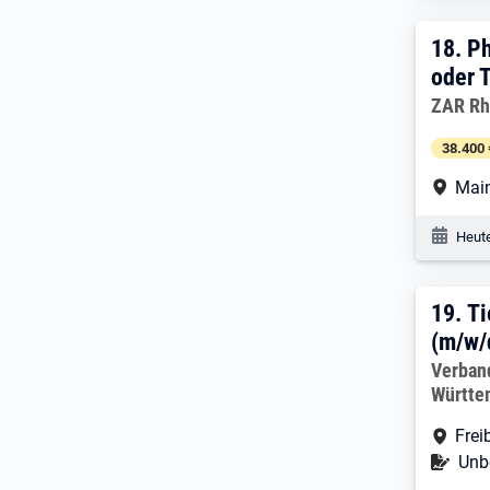
18. 
18.
Ph
oder T
Arbeitg
ZAR Rh
38.400 
Arbe
Mai
Veröf
Heute
19. 
19.
Ti
(m/w/
Arbeitg
Verban
Württem
Arbe
Frei
Befr
Unbe