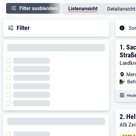
Filter ausblenden
Listenansicht
Detailansicht
Filter
Sor
Ergeb
1. E
1.
Sac
Straß
Arbeitg
Landkre
Arbe
Mer
Befr
Befr
Veröf
Heute
2. E
2.
Hel
Arbeitg
Alb Ze