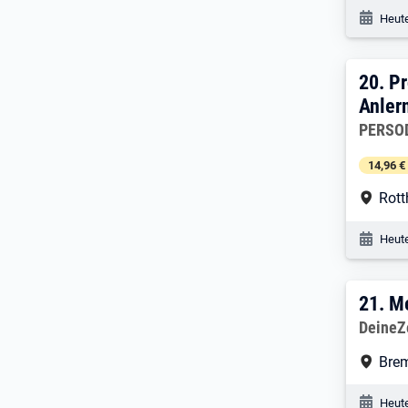
Veröf
Heute
20. 
20.
Pr
Anler
Arbeitg
PERSOD
14,96 €
Arbe
Rott
Veröf
Heute
21. 
21.
Me
Arbeitg
DeineZ
Arbe
Bre
Veröf
Heute