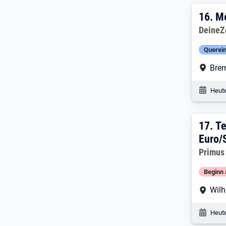
16. 
16.
Me
Arbeitg
DeineZ
Querein
Arbe
Bre
Veröf
Heute
17. 
17.
Te
Euro/
Arbeitg
Primus
Beginn 
Arbe
Wil
Veröf
Heute