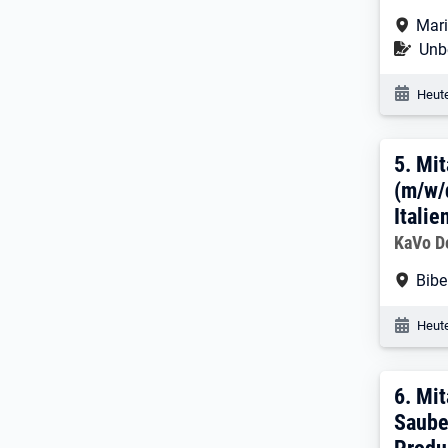
Arbe
Mari
Befr
Unbe
Veröf
Heute
5. E
5.
Mit
(m/w/
Italie
Arbeitg
KaVo D
Arbe
Bibe
Veröf
Heute
6. E
6.
Mit
Saube