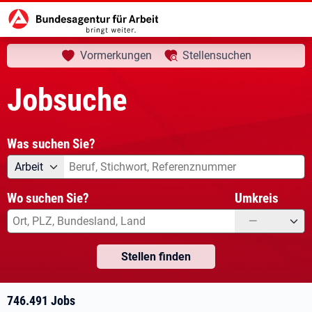
aktuelle Seite:
Startseite
Jobsuche
Ihre Suche
Vormerkungen
Stellensuchen
Jobsuche
Was suchen Sie?
Angebotsart
Was suchen Sie?
Arbeit
Wo suchen Sie?
Umkreis
—
Stellen finden
746.491 Jobs