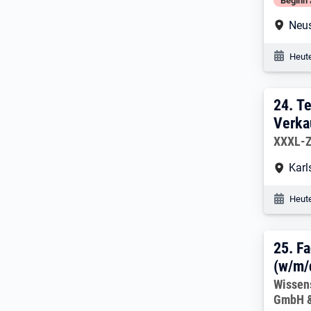
Beginn 
Arbe
Neu
Veröf
Heute
24. 
24.
Te
Verka
Arbeitg
XXXL-Z
Arbe
Karl
Veröf
Heute
25. 
25.
Fa
(w/m/
Arbeitg
Wissen
GmbH &