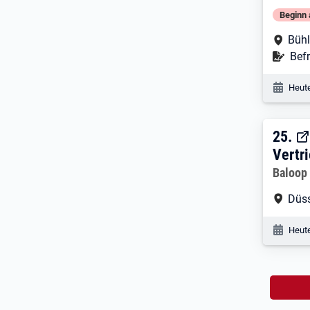
Beginn 
Arbe
Bühl
Befr
Befr
Veröf
Heute
25. 
25.
Vertr
Arbeitg
Baloop
Arbe
Düss
Veröf
Heute