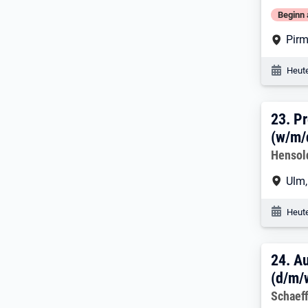
Beginn 
Arbe
Pir
Veröf
Heute
23. 
23.
Pr
(w/m/
Arbeitg
Hensol
Arbe
Ulm
Veröf
Heute
24. 
24.
Au
(d/m/
Arbeitg
Schaeff