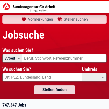
aktuelle Seite:
Startseite
Jobsuche
Ihre Suche
Vormerkungen
Stellensuchen
Jobsuche
Was suchen Sie?
Angebotsart
Was suchen Sie?
Arbeit
Wo suchen Sie?
Umkreis
—
Stellen finden
747.347 Jobs