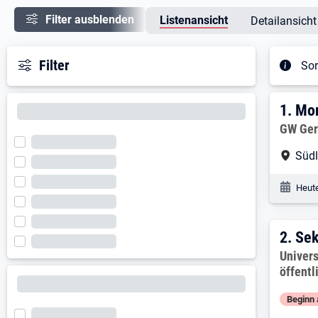
Filter ausblenden
Listenansicht
Detailansicht
Filter
Sor
Ergeb
1. E
1.
Mon
Arbeitg
GW Ger
Arbe
Süd
Veröf
Heute
2. E
2.
Sek
Arbeitg
Univers
öffentl
Beginn 