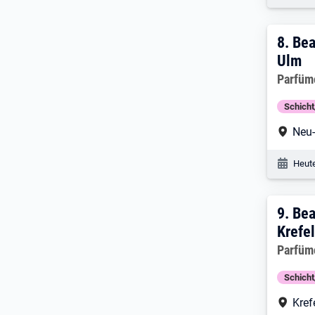
8. E
8.
Bea
Ulm
Arbeitg
Parfüm
Schich
Arbe
Neu
Veröf
Heute
9. E
9.
Bea
Krefe
Arbeitg
Parfüm
Schich
Arbe
Kref