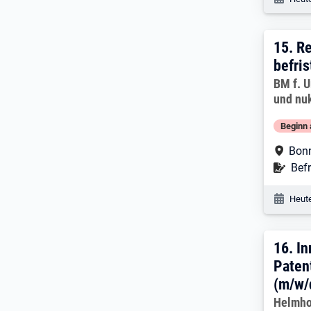
15. E
15.
Re
befris
Arbeitg
BM f. U
und nuk
Beginn 
Arbe
Bon
Befr
Befr
Veröf
Heute
16. 
16.
In
Paten
(m/w/
Arbeitg
Helmho