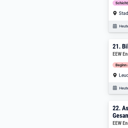
Schich
Arbe
Stad
Veröf
Heute
21. 
21.
Bi
Arbeitg
EEW En
Beginn 
Arbe
Leu
Veröf
Heute
22. 
22.
As
Gesam
Arbeitg
EEW En