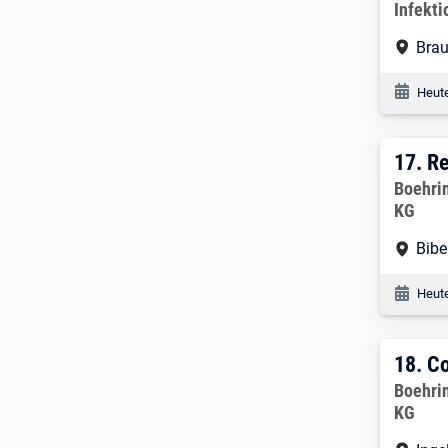
Infekt
Arbe
Bra
Veröf
Heute
17. 
17.
Re
Arbeitg
Boehri
KG
Arbe
Bibe
Veröf
Heute
18. 
18.
Co
Arbeitg
Boehri
KG