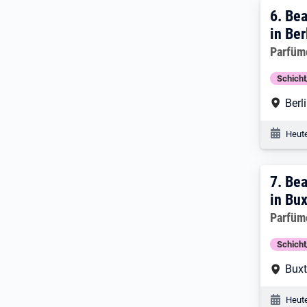
6. Er
6.
Bea
in Ber
Arbeitg
Parfüm
Schich
Arbe
Berl
Veröf
Heute
7. E
7.
Bea
in Bu
Arbeitg
Parfüm
Schich
Arbe
Bux
Veröf
Heute