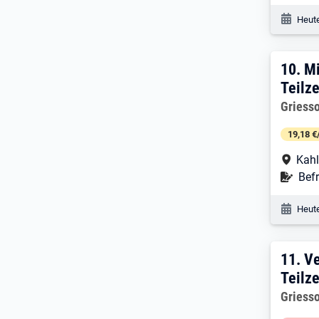
Veröf
Heute
10. 
10.
Mi
Teilze
Arbeitg
Griess
19,18 €
Arbe
Kahl
Befr
Befr
Veröf
Heute
11. 
11.
Ve
Teilze
Arbeitg
Griess