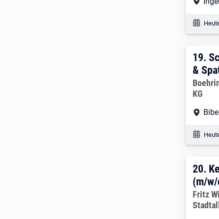
Arbe
Inge
Veröf
Heute
19. 
19.
Sc
& Spa
Arbeitg
Boehri
KG
Arbe
Bibe
Veröf
Heute
20. 
20.
Ke
(m/w/
Arbeitg
Fritz W
Stadtal