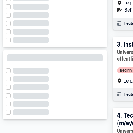
Arbe
Leip
Befr
Befr
Veröf
Heute
3. E
3.
Ins
Arbeitg
Univers
öffentl
Beginn 
Arbe
Leip
Veröf
Heute
4. E
4.
Tec
(m/w/
Arbeitg
Univers