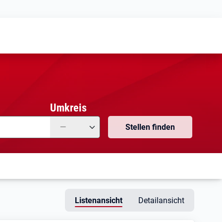
Meine
Vormerkungen
Meine
Stellensuchen
Umkreis
—
Stellen finden
Listenansicht
Detailansicht