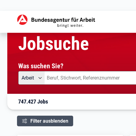
aktuelle Seite:
Startseite
Jobsuche
Ihre Suche
Jobsuche
Was suchen Sie?
Angebotsart
Was suchen Sie?
Arbeit
747.427 Jobs
Filter ausblenden