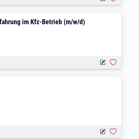
rviceassistenz mit Erfahrung im Kfz-Betr
rfahrung im Kfz-Betrieb (m/w/d)
)