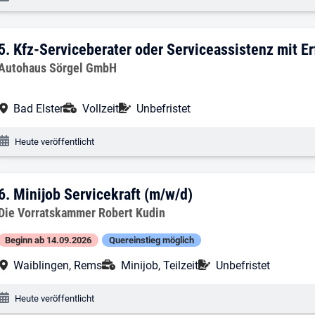
5. Ergebnis: Kfz-Serviceberater oder Se
5.
Kfz-Serviceberater oder Serviceassistenz mit E
Arbeitgeber:
Autohaus Sörgel GmbH
Arbeitsort:
Anstellungsart:
Befristung:
Bad Elster
Vollzeit
Unbefristet
Veröffentlichungsdatum:
Heute veröffentlicht
6. Ergebnis: Minijob Servicekraft (m/w/d
6.
Minijob Servicekraft (m/w/d)
Arbeitgeber:
Die Vorratskammer Robert Kudin
Beginn ab 14.09.2026
Quereinstieg möglich
Arbeitsort:
Anstellungsart:
Befristung:
Waiblingen, Rems
Minijob, Teilzeit
Unbefristet
Veröffentlichungsdatum:
Heute veröffentlicht