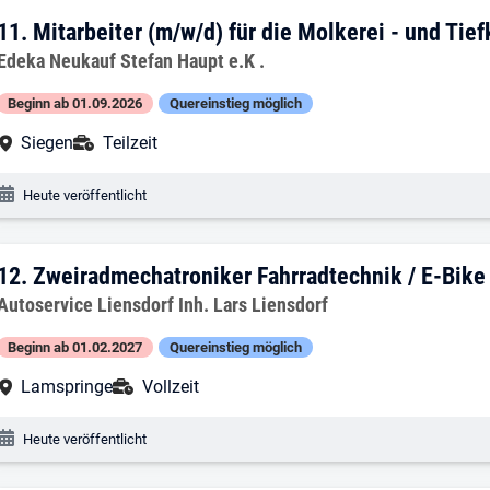
11. Ergebnis: Mitarbeiter (m/w/d) für di
11.
Mitarbeiter (m/w/d) für die Molkerei - und Tie
Arbeitgeber:
Edeka Neukauf Stefan Haupt e.K .
Beginn ab 01.09.2026
Quereinstieg möglich
Arbeitsort:
Anstellungsart:
Siegen
Teilzeit
Veröffentlichungsdatum:
Heute veröffentlicht
12. Ergebnis: Zweiradmechatroniker Fah
12.
Zweiradmechatroniker Fahrradtechnik / E-Bike
Arbeitgeber:
Autoservice Liensdorf Inh. Lars Liensdorf
Beginn ab 01.02.2027
Quereinstieg möglich
Arbeitsort:
Anstellungsart:
Lamspringe
Vollzeit
Veröffentlichungsdatum:
Heute veröffentlicht