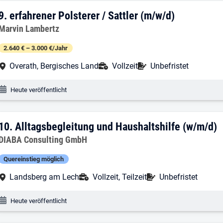
9. Ergebnis: erfahrener Polsterer / Sattl
9.
erfahrener Polsterer / Sattler (m/w/d)
Arbeitgeber:
Marvin Lambertz
2.640 € – 3.000 €/Jahr
Arbeitsort:
Anstellungsart:
Befristung:
Overath, Bergisches Land
Vollzeit
Unbefristet
Veröffentlichungsdatum:
Heute veröffentlicht
10. Ergebnis: Alltagsbegleitung und Hau
10.
Alltagsbegleitung und Haushaltshilfe (w/m/d)
Arbeitgeber:
DIABA Consulting GmbH
Quereinstieg möglich
Arbeitsort:
Anstellungsart:
Befristung:
Landsberg am Lech
Vollzeit, Teilzeit
Unbefristet
Veröffentlichungsdatum:
Heute veröffentlicht