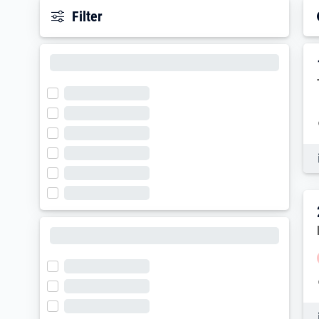
Filter
E