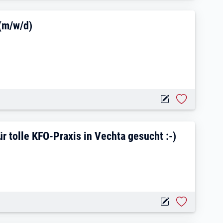
lfach / Rezeptionist (m/w/d)
 (m/w/d)
stellte/r (m/w/d) für tolle KFO-Praxis 
r tolle KFO-Praxis in Vechta gesucht :-)