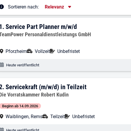
Sortierung
Sortieren nach:
Relevanz
rgebnisliste
1. Ergebnis: Service Part Planner m/w/d
1.
Service Part Planner m/w/d
Arbeitgeber:
TeamPower Personaldienstleistungs GmbH
Arbeitsort:
Anstellungsart:
Befristung:
Pforzheim
Vollzeit
Unbefristet
Veröffentlichungsdatum:
Heute veröffentlicht
2. Ergebnis: Servicekraft (m/w/d) in Teil
2.
Servicekraft (m/w/d) in Teilzeit
Arbeitgeber:
Die Vorratskammer Robert Kudin
Beginn ab 14.09.2026
Arbeitsort:
Anstellungsart:
Befristung:
Waiblingen, Rems
Teilzeit
Unbefristet
Veröffentlichungsdatum:
Heute veröffentlicht