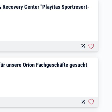
 im Alegria Health & Recovery Center "P
 Recovery Center "Playitas Sportresort-
aft 60-80std. (m/w/d) für unsere Orion F
) für unsere Orion Fachgeschäfte gesucht