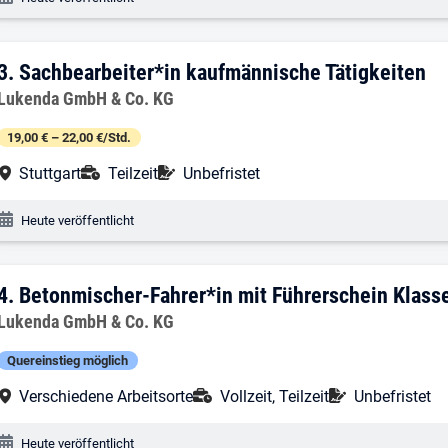
3. Ergebnis: Sachbearbeiter*in kaufmän
3.
Sachbearbeiter*in kaufmännische Tätigkeiten
Arbeitgeber:
Lukenda GmbH & Co. KG
19,00 € – 22,00 €/Std.
Arbeitsort:
Anstellungsart:
Befristung:
Stuttgart
Teilzeit
Unbefristet
Veröffentlichungsdatum:
Heute veröffentlicht
4. Ergebnis: Betonmischer-Fahrer*in mi
4.
Betonmischer-Fahrer*in mit Führerschein Klass
Arbeitgeber:
Lukenda GmbH & Co. KG
Quereinstieg möglich
Arbeitsort:
Anstellungsart:
Befristung:
Verschiedene Arbeitsorte
Vollzeit, Teilzeit
Unbefristet
Veröffentlichungsdatum:
Heute veröffentlicht