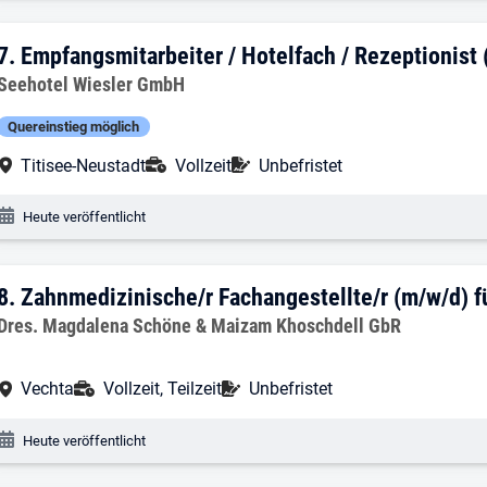
7. Ergebnis: Empfangsmitarbeiter / Hote
7.
Empfangsmitarbeiter / Hotelfach / Rezeptionist
Arbeitgeber:
Seehotel Wiesler GmbH
Quereinstieg möglich
Arbeitsort:
Anstellungsart:
Befristung:
Titisee-Neustadt
Vollzeit
Unbefristet
Veröffentlichungsdatum:
Heute veröffentlicht
8. Ergebnis: Zahnmedizinische/r Fachange
8.
Zahnmedizinische/r Fachangestellte/r (m/w/d) fü
Arbeitgeber:
Dres. Magdalena Schöne & Maizam Khoschdell GbR
Arbeitsort:
Anstellungsart:
Befristung:
Vechta
Vollzeit, Teilzeit
Unbefristet
Veröffentlichungsdatum:
Heute veröffentlicht