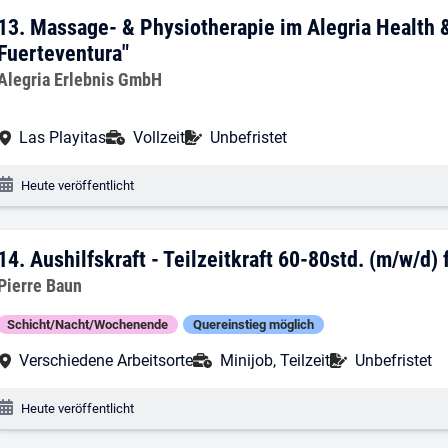
13. Ergebnis: Massage- & Physiotherapie
13.
Massage- & Physiotherapie im Alegria Health &
Fuerteventura"
Arbeitgeber:
Alegria Erlebnis GmbH
Arbeitsort:
Anstellungsart:
Befristung:
Las Playitas
Vollzeit
Unbefristet
Veröffentlichungsdatum:
Heute veröffentlicht
14. Ergebnis: Aushilfskraft - Teilzeitkr
14.
Aushilfskraft - Teilzeitkraft 60-80std. (m/w/d
Arbeitgeber:
Pierre Baun
Schicht/Nacht/Wochenende
Quereinstieg möglich
Arbeitsort:
Anstellungsart:
Befristung:
Verschiedene Arbeitsorte
Minijob, Teilzeit
Unbefristet
Veröffentlichungsdatum:
Heute veröffentlicht