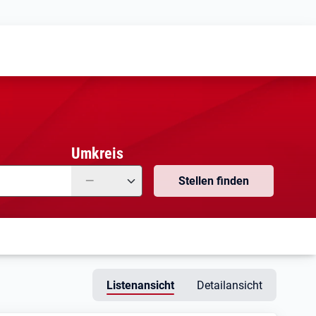
Meine
Vormerkungen
Meine
Stellensuchen
Umkreis
—
Stellen finden
Listenansicht
Detailansicht