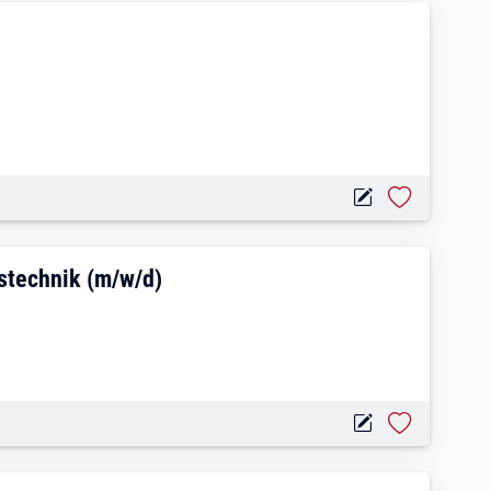
m/w/d)
 und Automatisierungstechnik (m/w/d)
stechnik (m/w/d)