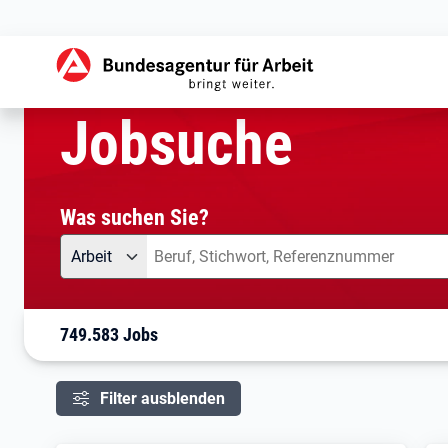
aktuelle Seite:
Startseite
Jobsuche
Ihre Suche
Jobsuche
Was suchen Sie?
Angebotsart
Was suchen Sie?
Arbeit
749.583 Jobs
Filter ausblenden