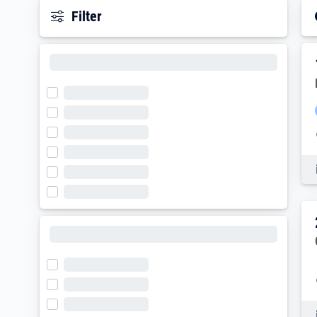
Filter
E