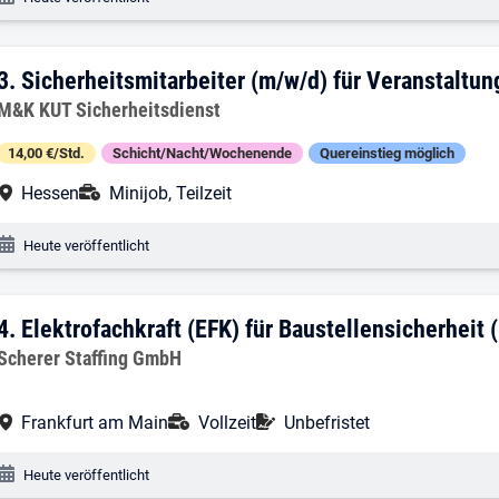
3. Ergebnis: Sicherheitsmitarbeiter (m/
3.
Sicherheitsmitarbeiter (m/w/d) für Veranstaltu
Arbeitgeber:
M&K KUT Sicherheitsdienst
14,00 €/Std.
Schicht/Nacht/Wochenende
Quereinstieg möglich
Arbeitsort:
Anstellungsart:
Hessen
Minijob, Teilzeit
Veröffentlichungsdatum:
Heute veröffentlicht
4. Ergebnis: Elektrofachkraft (EFK) für 
4.
Elektrofachkraft (EFK) für Baustellensicherheit 
Arbeitgeber:
Scherer Staffing GmbH
Arbeitsort:
Anstellungsart:
Befristung:
Frankfurt am Main
Vollzeit
Unbefristet
Veröffentlichungsdatum:
Heute veröffentlicht