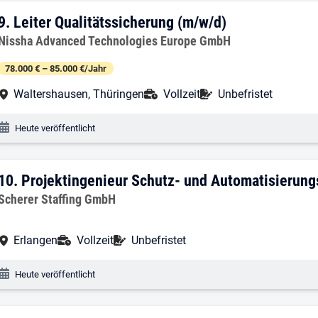
9. Ergebnis: Leiter Qualitätssicherung (
9.
Leiter Qualitätssicherung (m/w/d)
Arbeitgeber:
Nissha Advanced Technologies Europe GmbH
78.000 € – 85.000 €/Jahr
Arbeitsort:
Anstellungsart:
Befristung:
Waltershausen, Thüringen
Vollzeit
Unbefristet
Veröffentlichungsdatum:
Heute veröffentlicht
10. Ergebnis: Projektingenieur Schutz-
10.
Projektingenieur Schutz- und Automatisierung
Arbeitgeber:
Scherer Staffing GmbH
Arbeitsort:
Anstellungsart:
Befristung:
Erlangen
Vollzeit
Unbefristet
Veröffentlichungsdatum:
Heute veröffentlicht