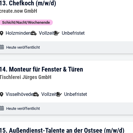
13. Ergebnis: Chefkoch (m/w/d)
13.
Chefkoch (m/w/d)
Arbeitgeber:
create.now GmbH
Schicht/Nacht/Wochenende
Arbeitsort:
Anstellungsart:
Befristung:
Holzminden
Vollzeit
Unbefristet
Veröffentlichungsdatum:
Heute veröffentlicht
14. Ergebnis: Monteur für Fenster & Tür
14.
Monteur für Fenster & Türen
Arbeitgeber:
Tischlerei Jürges GmbH
Arbeitsort:
Anstellungsart:
Befristung:
Visselhövede
Vollzeit
Unbefristet
Veröffentlichungsdatum:
Heute veröffentlicht
15. Ergebnis: Außendienst-Talente an d
15.
Außendienst-Talente an der Ostsee (m/w/d)