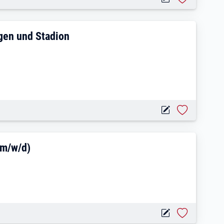
w/d) für Veranstaltungen und Stadion
ngen und Stadion
Baustellensicherheit (m/w/d)
(m/w/d)