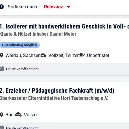
Sortierung
Sortieren nach:
Relevanz
rgebnisliste
1. Ergebnis: Isolierer mit handwerklichem
1.
Isolierer mit handwerklichem Geschick in Voll- o
Arbeitgeber:
Klante & Hölzel Inhaber Daniel Meier
Quereinstieg möglich
Arbeitsort:
Anstellungsart:
Befristung:
Werdau, Sachsen
Vollzeit, Teilzeit
Unbefristet
Veröffentlichungsdatum:
Heute veröffentlicht
2. Ergebnis: Erzieher / Pädagogische Fa
2.
Erzieher / Pädagogische Fachkraft (m/w/d)
Arbeitgeber:
Oberkasseler Elterninitiative Hort Taubenschlag e.V.
Arbeitsort:
Anstellungsart:
Bonn
Vollzeit
Veröffentlichungsdatum:
Heute veröffentlicht