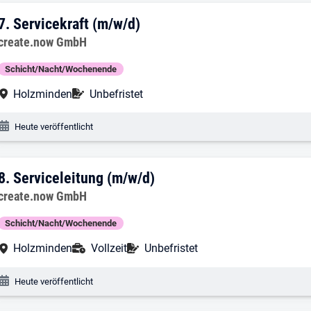
7. Ergebnis: Servicekraft (m/w/d)
7.
Servicekraft (m/w/d)
Arbeitgeber:
create.now GmbH
Schicht/Nacht/Wochenende
Arbeitsort:
Befristung:
Holzminden
Unbefristet
Veröffentlichungsdatum:
Heute veröffentlicht
8. Ergebnis: Serviceleitung (m/w/d)
8.
Serviceleitung (m/w/d)
Arbeitgeber:
create.now GmbH
Schicht/Nacht/Wochenende
Arbeitsort:
Anstellungsart:
Befristung:
Holzminden
Vollzeit
Unbefristet
Veröffentlichungsdatum:
Heute veröffentlicht