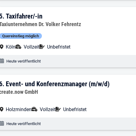
5. Ergebnis: Taxifahrer/-in
5.
Taxifahrer/-in
Arbeitgeber:
Taxiunternehmen Dr. Volker Fehrentz
Quereinstieg möglich
Arbeitsort:
Anstellungsart:
Befristung:
Köln
Vollzeit
Unbefristet
Veröffentlichungsdatum:
Heute veröffentlicht
6. Ergebnis: Event- und Konferenzmana
6.
Event- und Konferenzmanager (m/w/d)
Arbeitgeber:
create.now GmbH
Arbeitsort:
Anstellungsart:
Befristung:
Holzminden
Vollzeit
Unbefristet
Veröffentlichungsdatum:
Heute veröffentlicht