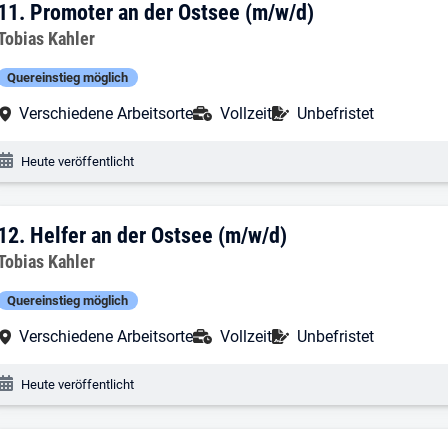
11. Ergebnis: Promoter an der Ostsee (
11.
Promoter an der Ostsee (m/w/d)
Arbeitgeber:
Tobias Kahler
Quereinstieg möglich
Arbeitsort:
Anstellungsart:
Befristung:
Verschiedene Arbeitsorte
Vollzeit
Unbefristet
Veröffentlichungsdatum:
Heute veröffentlicht
12. Ergebnis: Helfer an der Ostsee (m/w
12.
Helfer an der Ostsee (m/w/d)
Arbeitgeber:
Tobias Kahler
Quereinstieg möglich
Arbeitsort:
Anstellungsart:
Befristung:
Verschiedene Arbeitsorte
Vollzeit
Unbefristet
Veröffentlichungsdatum:
Heute veröffentlicht