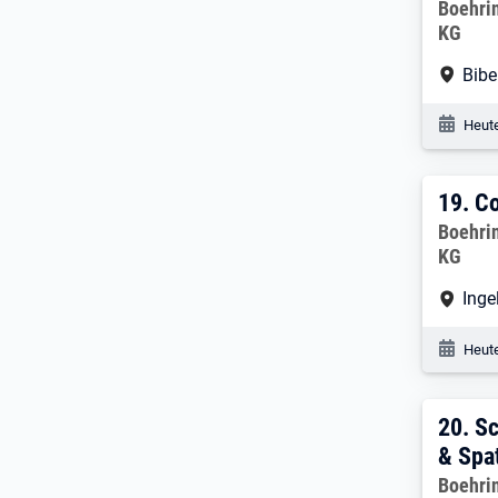
Arbeitg
Boehri
KG
Arbe
Bibe
Veröf
Heute
19. 
19.
Co
Arbeitg
Boehri
KG
Arbe
Inge
Veröf
Heute
20. 
20.
Sc
& Spa
Arbeitg
Boehri