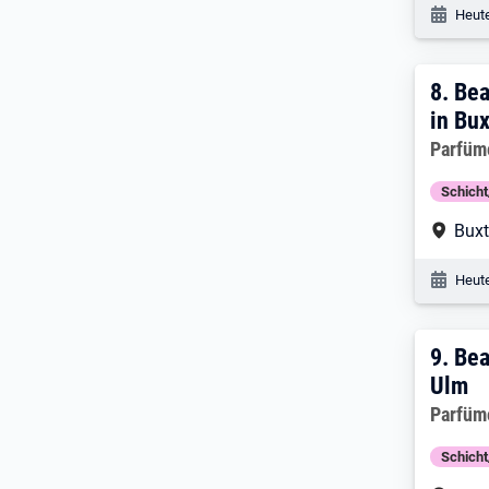
Veröf
Heute
8. E
8.
Bea
in Bu
Arbeitg
Parfüm
Schich
Arbe
Bux
Veröf
Heute
9. E
9.
Bea
Ulm
Arbeitg
Parfüm
Schich