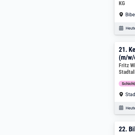
KG
Arbe
Bibe
Veröf
Heute
21. 
21.
Ke
(m/w/
Arbeitg
Fritz W
Stadtal
Schich
Arbe
Stad
Veröf
Heute
22. 
22.
Bi