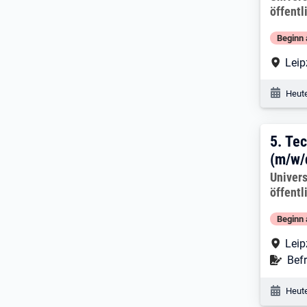
öffentl
Beginn 
Arbe
Leip
Veröf
Heute
5. E
5.
Tec
(m/w/
Arbeitg
Univers
öffentl
Beginn 
Arbe
Leip
Befr
Befr
Veröf
Heute