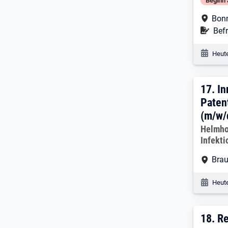
Beginn 
Arbe
Bon
Befr
Befr
Veröf
Heute
17. 
17.
In
Paten
(m/w/
Arbeitg
Helmho
Infekt
Arbe
Bra
Veröf
Heute
18. 
18.
Re