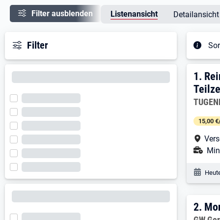
Filter ausblenden
Listenansicht
Detailansicht
Filter
Sor
Ergeb
1. E
1.
Rei
Teilze
Arbeitg
TUGEND
15,00 €
Arbe
Vers
Ans
Mini
Veröf
Heute
2. E
2.
Mon
Arbeitg
GW Ger