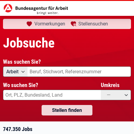
aktuelle Seite:
Startseite
Jobsuche
Ihre Suche
Vormerkungen
Stellensuchen
Jobsuche
Was suchen Sie?
Angebotsart
Was suchen Sie?
Arbeit
Wo suchen Sie?
Umkreis
—
Stellen finden
747.350 Jobs