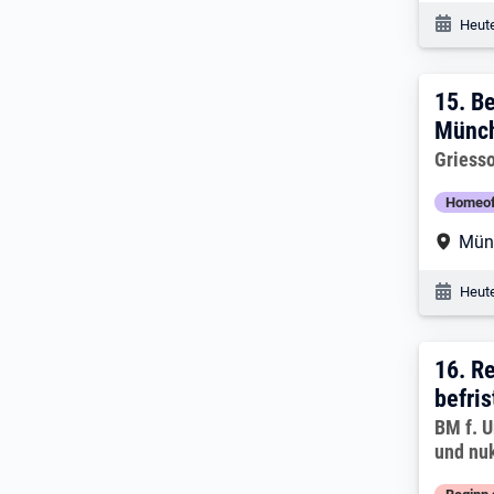
Veröf
Heute
15. 
15.
Be
Münch
Arbeitg
Griess
Homeoff
Arbe
Mün
Veröf
Heute
16. E
16.
Re
befris
Arbeitg
BM f. U
und nuk