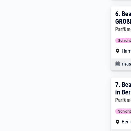
6. E
6.
Bea
GROß
Arbeitg
Parfüm
Schich
Arbe
Ham
Veröf
Heute
7. Er
7.
Bea
in Ber
Arbeitg
Parfüm
Schich
Arbe
Berl