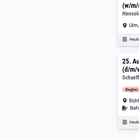
(w/m/
Arbeitg
Hensol
Arbe
Ulm
Veröf
Heute
25. 
25.
Au
(d/m/
Arbeitg
Schaeff
Beginn 
Arbe
Bühl
Befr
Befr
Veröf
Heute