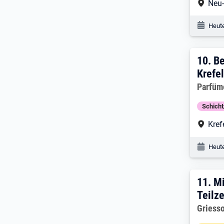
Arbe
Neu
Veröf
Heute
10. 
10.
Be
Krefe
Arbeitg
Parfüm
Schich
Arbe
Kref
Veröf
Heute
11. 
11.
Mi
Teilze
Arbeitg
Griess