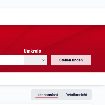
Meine
Vormerkungen
Meine
Stellensuchen
Umkreis
—
Stellen finden
Listenansicht
Detailansicht