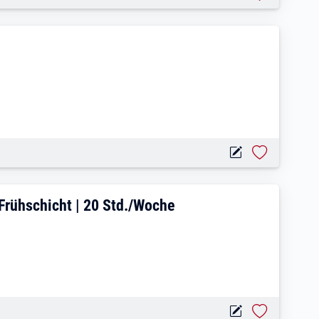
 liefern die Qualität
 Familienfreundliche Frühschicht | 20 S
 Frühschicht | 20 Std./Woche