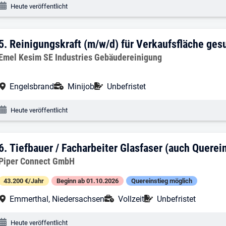
Veröffentlichungsdatum:
Heute veröffentlicht
5. Ergebnis: Reinigungskraft (m/w/d) fü
5.
Reinigungskraft (m/w/d) für Verkaufsfläche ges
Arbeitgeber:
Emel Kesim SE Industries Gebäudereinigung
Arbeitsort:
Anstellungsart:
Befristung:
Engelsbrand
Minijob
Unbefristet
Veröffentlichungsdatum:
Heute veröffentlicht
6. Ergebnis: Tiefbauer / Facharbeiter G
6.
Tiefbauer / Facharbeiter Glasfaser (auch Querei
Arbeitgeber:
Piper Connect GmbH
43.200 €/Jahr
Beginn ab 01.10.2026
Quereinstieg möglich
Arbeitsort:
Anstellungsart:
Befristung:
Emmerthal, Niedersachsen
Vollzeit
Unbefristet
Veröffentlichungsdatum:
Heute veröffentlicht