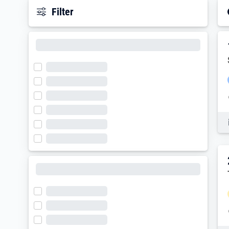
Filter
E