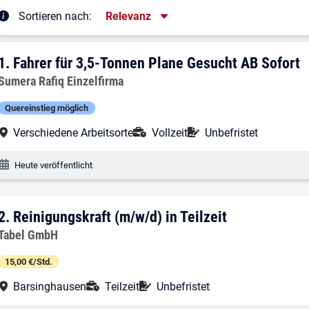
Sortierung
Sortieren nach:
Relevanz
rgebnisliste
1. Ergebnis: Fahrer für 3,5-Tonnen Plan
1.
Fahrer für 3,5-Tonnen Plane Gesucht AB Sofort
Arbeitgeber:
Sumera Rafiq Einzelfirma
Quereinstieg möglich
Arbeitsort:
Anstellungsart:
Befristung:
Verschiedene Arbeitsorte
Vollzeit
Unbefristet
Veröffentlichungsdatum:
Heute veröffentlicht
2. Ergebnis: Reinigungskraft (m/w/d) in 
2.
Reinigungskraft (m/w/d) in Teilzeit
Arbeitgeber:
Tabel GmbH
15,00 €/Std.
Arbeitsort:
Anstellungsart:
Befristung:
Barsinghausen
Teilzeit
Unbefristet