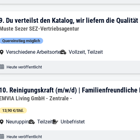
9. Ergebnis: Du verteilst den Katalog, wir
9.
Du verteilst den Katalog, wir liefern die Qualität
Arbeitgeber:
Muste Sezer SEZ-Vertriebsagentur
Quereinstieg möglich
Arbeitsort:
Anstellungsart:
Verschiedene Arbeitsorte
Vollzeit, Teilzeit
Veröffentlichungsdatum:
Heute veröffentlicht
10. Ergebnis: Reinigungskraft (m/w/d) |
10.
Reinigungskraft (m/w/d) | Familienfreundliche
Arbeitgeber:
EMVIA Living GmbH - Zentrale -
13,90 €/Std.
Arbeitsort:
Anstellungsart:
Befristung:
Neuruppin
Teilzeit
Unbefristet
Veröffentlichungsdatum:
Heute veröffentlicht