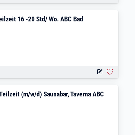
stronomie (w/m/d) in Teilzeit 16 -20 Std
Teilzeit 16 -20 Std/ Wo. ABC Bad
rbeiter in Vollzeit o. Teilzeit (m/w/d) S
. Teilzeit (m/w/d) Saunabar, Taverna ABC