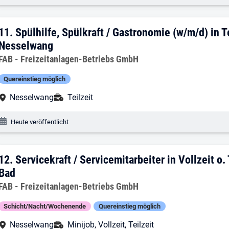
11. Ergebnis: Spülhilfe, Spülkraft / Ga
11.
Spülhilfe, Spülkraft / Gastronomie (w/m/d) in 
Nesselwang
Arbeitgeber:
FAB - Freizeitanlagen-Betriebs GmbH
Quereinstieg möglich
Arbeitsort:
Anstellungsart:
Nesselwang
Teilzeit
Veröffentlichungsdatum:
Heute veröffentlicht
12. Ergebnis: Servicekraft / Servicemita
12.
Servicekraft / Servicemitarbeiter in Vollzeit o
Bad
Arbeitgeber:
FAB - Freizeitanlagen-Betriebs GmbH
Schicht/Nacht/Wochenende
Quereinstieg möglich
Arbeitsort:
Anstellungsart:
Nesselwang
Minijob, Vollzeit, Teilzeit