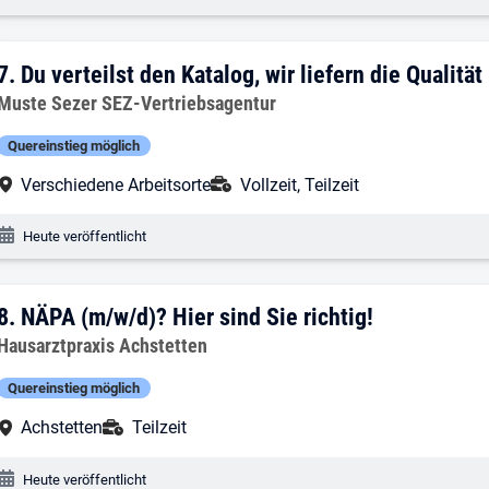
7. Ergebnis: Du verteilst den Katalog, wir
7.
Du verteilst den Katalog, wir liefern die Qualität
Arbeitgeber:
Muste Sezer SEZ-Vertriebsagentur
Quereinstieg möglich
Arbeitsort:
Anstellungsart:
Verschiedene Arbeitsorte
Vollzeit, Teilzeit
Veröffentlichungsdatum:
Heute veröffentlicht
8. Ergebnis: NÄPA (m/w/d)? Hier sind Sie
8.
NÄPA (m/w/d)? Hier sind Sie richtig!
Arbeitgeber:
Hausarztpraxis Achstetten
Quereinstieg möglich
Arbeitsort:
Anstellungsart:
Achstetten
Teilzeit
Veröffentlichungsdatum:
Heute veröffentlicht