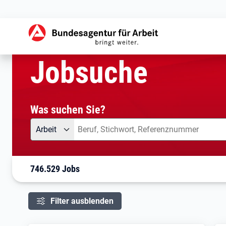
aktuelle Seite:
Startseite
Jobsuche
Ihre Suche
Jobsuche
Was suchen Sie?
Angebotsart
Was suchen Sie?
Arbeit
746.529 Jobs
Filter ausblenden