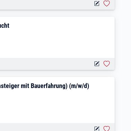
r Verkaufsfläche gesucht
ucht
lasfaser (auch Quereinsteiger mit Bauerf
nsteiger mit Bauerfahrung) (m/w/d)