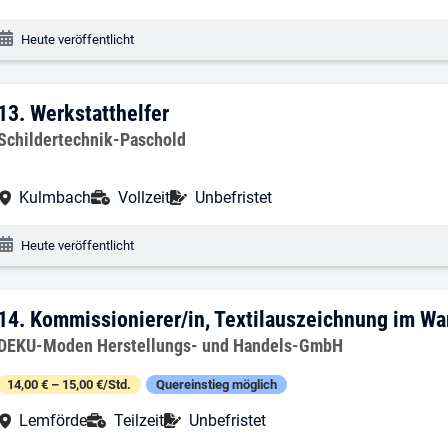
Veröffentlichungsdatum:
Heute veröffentlicht
13. Ergebnis: Werkstatthelfer
13.
Werkstatthelfer
Arbeitgeber:
Schildertechnik-Paschold
Arbeitsort:
Anstellungsart:
Befristung:
Kulmbach
Vollzeit
Unbefristet
Veröffentlichungsdatum:
Heute veröffentlicht
14. Ergebnis: Kommissionierer/in, Text
14.
Kommissionierer/in, Textilauszeichnung im Wa
Arbeitgeber:
DEKU-Moden Herstellungs- und Handels-GmbH
14,00 € – 15,00 €/Std.
Quereinstieg möglich
Arbeitsort:
Anstellungsart:
Befristung:
Lemförde
Teilzeit
Unbefristet