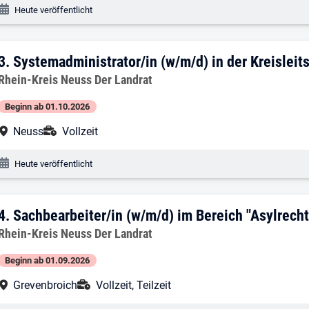
Veröffentlichungsdatum:
Heute veröffentlicht
3. Ergebnis: Systemadministrator/in (w/m/
3.
Systemadministrator/in (w/m/d) in der Kreisleitst
Arbeitgeber:
Rhein-Kreis Neuss Der Landrat
Beginn ab 01.10.2026
Arbeitsort:
Anstellungsart:
Neuss
Vollzeit
Veröffentlichungsdatum:
Heute veröffentlicht
4. Ergebnis: Sachbearbeiter/in (w/m/d) i
4.
Sachbearbeiter/in (w/m/d) im Bereich "Asylrecht
Arbeitgeber:
Rhein-Kreis Neuss Der Landrat
Beginn ab 01.09.2026
Arbeitsort:
Anstellungsart:
Grevenbroich
Vollzeit, Teilzeit