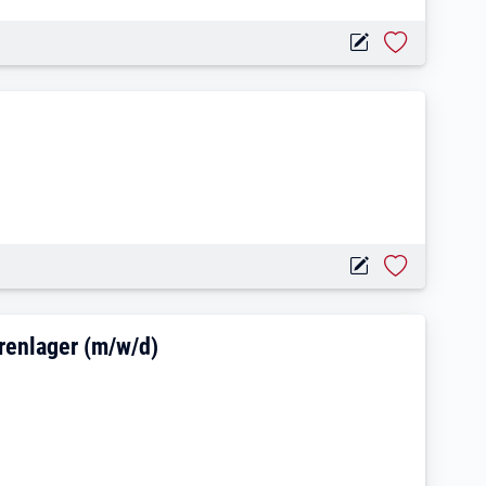
ilauszeichnung im Warenlager (m/w/d)
renlager (m/w/d)