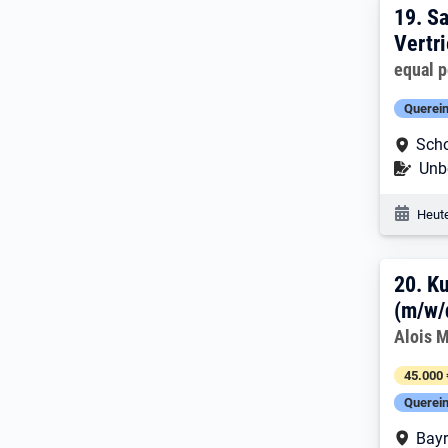
19. 
19.
Sa
Vertr
Arbeitg
equal 
Querein
Arbe
Scho
Befr
Unbe
Veröf
Heute
20. 
20.
Ku
(m/w/
Arbeitg
Alois 
45.000 
Querein
Arbe
Bayr