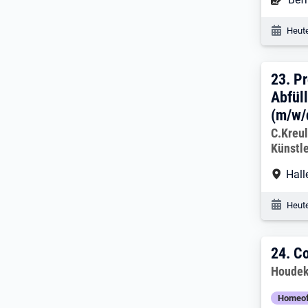
Veröf
Heute
23. 
23.
Pr
Abfül
(m/w/
Arbeitg
C.Kreu
Künstle
Arbe
Hall
Veröf
Heute
24. 
24.
Co
Arbeitg
Houdek
Homeof