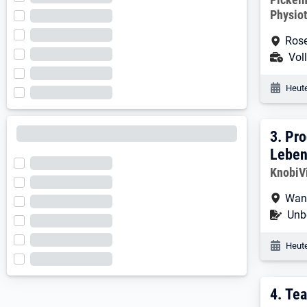
Physio
Arbe
Ros
Ans
Voll
Veröf
Heute
3. E
3.
Pro
Leben
Arbeitg
KnobiV
Arbe
Wan
Befr
Unbe
Veröf
Heute
4. E
4.
Tea