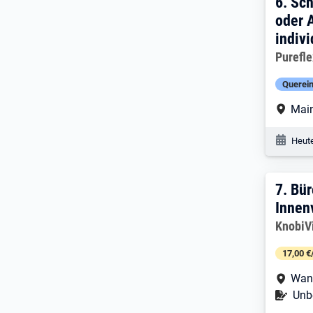
6. E
6.
Sch
oder 
indiv
Arbeitg
Purefle
Querein
Arbe
Main
Veröf
Heute
7. E
7.
Bür
Innen
Arbeitg
KnobiV
17,00 €
Arbe
Wan
Befr
Unbe