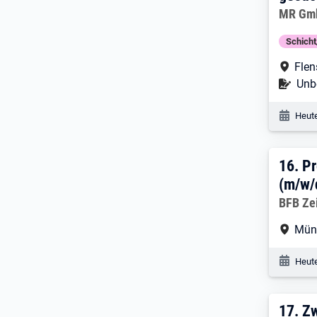
Arbeitg
MR Gm
Schich
Arbe
Flen
Befr
Unbe
Veröf
Heute
16. 
16.
Pr
(m/w/
Arbeitg
BFB Ze
Arbe
Mün
Veröf
Heute
17. 
17.
Zw