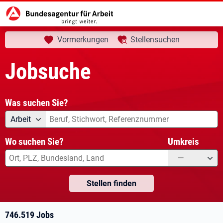
aktuelle Seite:
Startseite
Jobsuche
Ihre Suche
Vormerkungen
Stellensuchen
Jobsuche
Was suchen Sie?
Angebotsart
Was suchen Sie?
Arbeit
Wo suchen Sie?
Umkreis
—
Stellen finden
746.519 Jobs