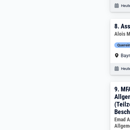
Veröf
Heute
8. E
8.
Ass
Arbeitg
Alois 
Querein
Arbe
Bayr
Veröf
Heute
9. E
9.
MFA
Allge
(Teil
Besch
Arbeitg
Emad Al
Allgem