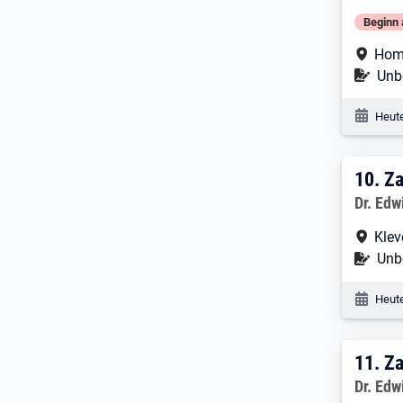
Beginn 
Arbe
Hom
Befr
Unbe
Veröf
Heute
10. 
10.
Za
Arbeitg
Dr. Edw
Arbe
Klev
Befr
Unbe
Veröf
Heute
11. 
11.
Za
Arbeitg
Dr. Edw