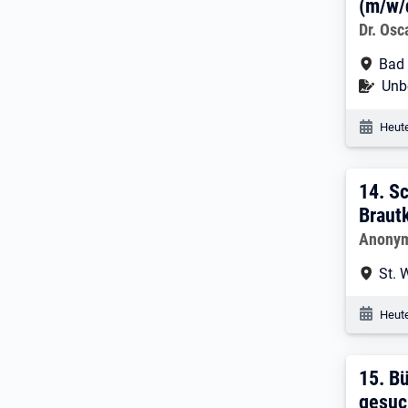
(m/w/
Arbeitg
Dr. Osc
Arbe
Bad 
Befr
Unbe
Veröf
Heute
14. 
14.
Sc
Braut
Arbeitg
Anonym
Arbe
St. 
Veröf
Heute
15. 
15.
Bü
gesuc