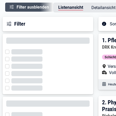
Filter ausblenden
Listenansicht
Detailansicht
Filter
Sor
Ergeb
1. E
1.
Pfl
Arbeitg
DRK Kre
Schich
Arbe
Vers
Ans
Voll
Veröf
Heute
2. E
2.
Phy
Praxi
Arbeitg
Pickel