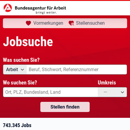
aktuelle Seite:
Startseite
Jobsuche
Ihre Suche
Vormerkungen
Stellensuchen
Jobsuche
Was suchen Sie?
Angebotsart
Was suchen Sie?
Arbeit
Wo suchen Sie?
Umkreis
—
Stellen finden
743.345 Jobs