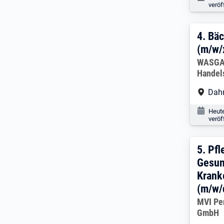
veröf
4. E
4.
Bäc
(m/w/
Arbeitg
WASGAU
Handel
Arbe
Dah
Veröf
Heut
veröf
5. E
5.
Pfl
Gesun
Krank
(m/w/
Arbeitg
MVI Pe
GmbH