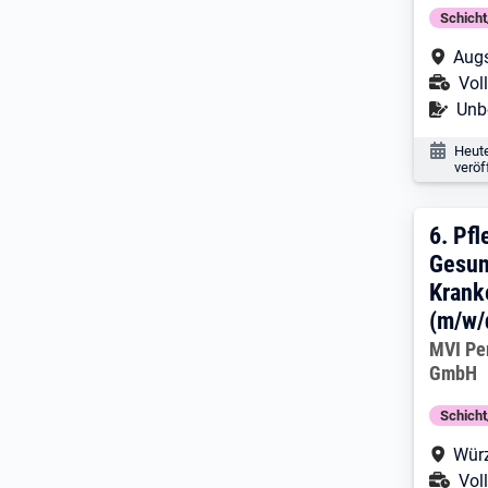
Schich
Arbe
Augs
Ans
Voll
Befr
Unbe
Veröf
Heut
veröf
6. E
6.
Pfl
Gesun
Krank
(m/w/
Arbeitg
MVI Pe
GmbH
Schich
Arbe
Wür
Ans
Voll