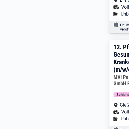
Limb
Ans
Voll
Befr
Unbe
Veröf
Heut
veröf
12. 
12.
Pf
Gesun
Krank
(m/w/
Arbeitg
MVI Pe
GmbH F
Schich
Arbe
Gieß
Ans
Voll
Befr
Unbe