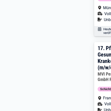
Arbe
Mün
Ans
Voll
Befr
Unbe
Veröf
Heut
veröf
17. 
17.
Pf
Gesun
Krank
(m/w/
Arbeitg
MVI Pe
GmbH F
Schich
Arbe
Fran
Ans
Voll
Befr
Unbe