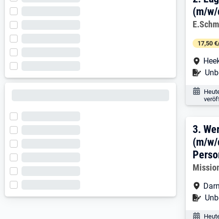
2. E
(m/w/
Arbeitg
E.Schm
17,50 €
Arbe
Hee
Befr
Unbe
Veröf
Heut
veröf
3. E
3.
Wer
(m/w/
Pers
Arbeitg
Missio
Arbe
Dar
Befr
Unbe
Veröf
Heut