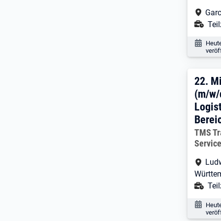
Arbe
Gar
Ans
Teil
Veröf
Heut
veröf
22. 
22.
Mi
(m/w/
Logis
Bereic
Arbeitg
TMS Tr
Servic
Arbe
Lud
Württe
Ans
Teil
Veröf
Heut
veröf