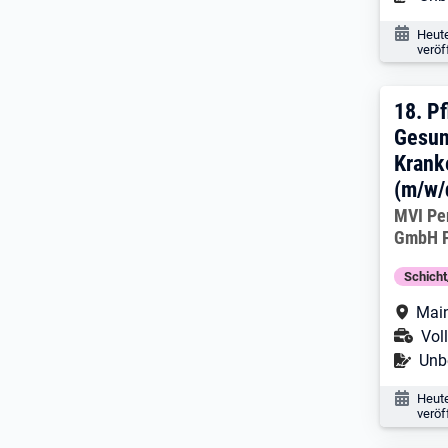
Veröf
Heut
veröf
18. 
18.
Pf
Gesun
Krank
(m/w/
Arbeitg
MVI Pe
GmbH F
Schich
Arbe
Mai
Ans
Voll
Befr
Unbe
Veröf
Heut
veröf