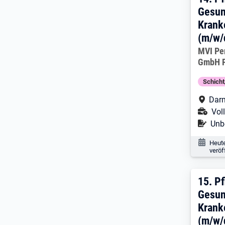
14. 
Gesun
Krank
(m/w/
Arbeitg
MVI Pe
GmbH F
Schich
Arbe
Dar
Ans
Voll
Befr
Unbe
Veröf
Heut
veröf
15. 
15.
Pf
Gesun
Krank
(m/w/