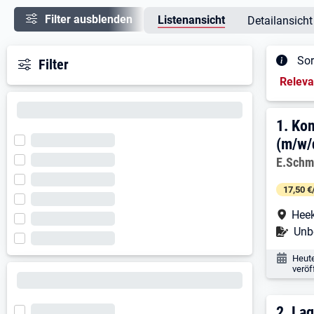
Filter ausblenden
Listenansicht
Detailansicht
Sor
Filter
Sortieru
Relev
Ergeb
1. E
1.
Kom
(m/w/
Arbeitg
E.Schm
17,50 €
Arbe
Hee
Befr
Unbe
Veröf
Heut
veröf
2.
Lag