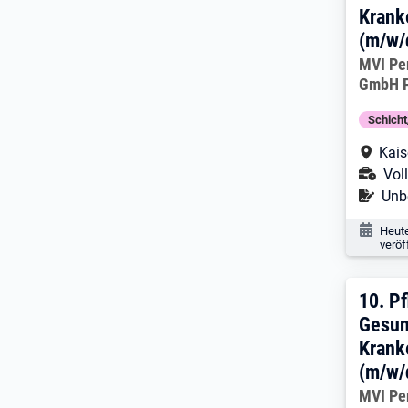
Krank
(m/w/
Arbeitg
MVI Pe
GmbH F
Schich
Arbe
Kais
Ans
Voll
Befr
Unbe
Veröf
Heut
veröf
10. 
10.
Pf
Gesun
Krank
(m/w/
Arbeitg
MVI Pe