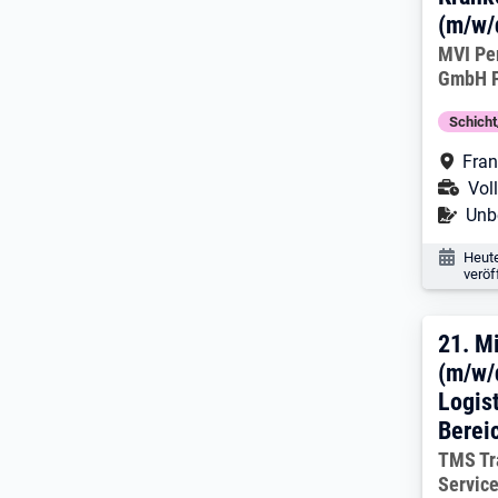
(m/w/
Arbeitg
MVI Pe
GmbH F
Schich
Arbe
Fran
Ans
Voll
Befr
Unbe
Veröf
Heut
veröf
21. 
21.
Mi
(m/w/
Logis
Bereic
Arbeitg
TMS Tr
Servic