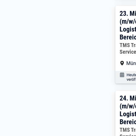
23. 
23.
Mi
(m/w/
Logis
Bereic
Arbeitg
TMS Tr
Servic
Arbe
Mün
Veröf
Heut
veröf
24. 
24.
Mi
(m/w/
Logis
Bereic
Arbeitg
TMS Tr