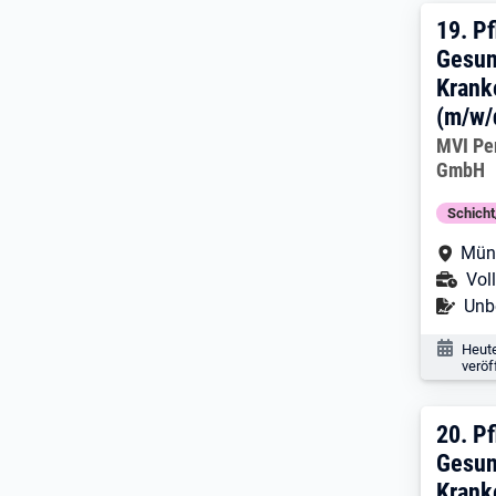
19. 
19.
Pf
Gesun
Krank
(m/w/
Arbeitg
MVI Pe
GmbH
Schich
Arbe
Mün
Ans
Voll
Befr
Unbe
Veröf
Heut
veröf
20. 
20.
Pf
Gesun
Krank