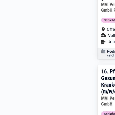
Arbeitg
MVI Pe
GmbH F
Schich
Arbe
Off
Ans
Voll
Befr
Unbe
Veröf
Heut
veröf
16. 
16.
Pf
Gesun
Krank
(m/w/
Arbeitg
MVI Pe
GmbH
Schich