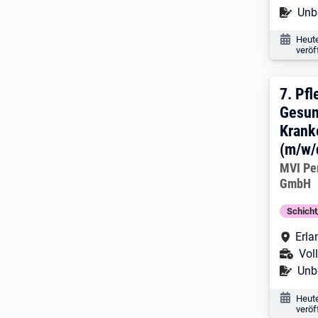
Befr
Unbe
Veröf
Heut
veröf
7. E
7.
Pfl
Gesun
Krank
(m/w/
Arbeitg
MVI Pe
GmbH
Schich
Arbe
Erla
Ans
Voll
Befr
Unbe
Veröf
Heut
veröf