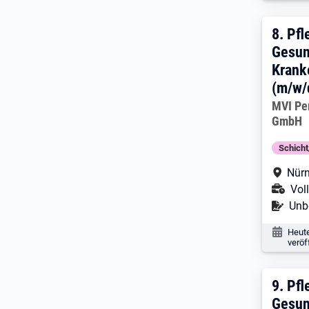
8. E
8.
Pfl
Gesun
Krank
(m/w/
Arbeitg
MVI Pe
GmbH
Schich
Arbe
Nürn
Ans
Voll
Befr
Unbe
Veröf
Heut
veröf
9. E
9.
Pfl
Gesun