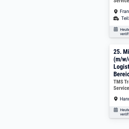
Servic
Arbe
Fran
Ans
Teil
Veröf
Heut
veröf
25. 
25.
Mi
(m/w/
Logis
Bereic
Arbeitg
TMS Tr
Servic
Arbe
Han
Veröf
Heut
veröf