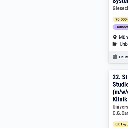
Syste
Arbeitg
Giesec
70.000 
Homeof
Arbe
Mün
Befr
Unbe
Veröf
Heute
22. 
22.
St
Studi
(m/w/
Klinik
Arbeitg
Univers
C.G.Ca
0,01 €/