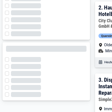
2. E
2.
Hau
Hotel
Arbeitg
City Cl
GmbH &
Querein
Arbe
Olde
Ans
Mini
Veröf
Heute
3. E
3.
Dis
Insta
Repar
Arbeitg
Simpl
Arbe
Imm