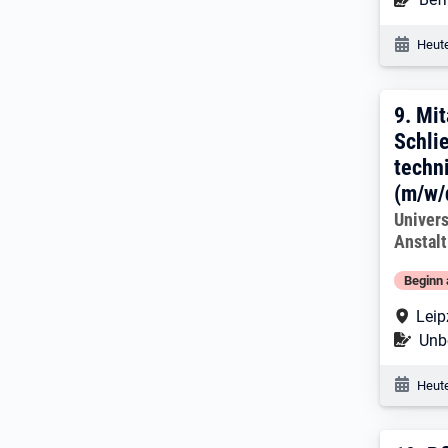
Veröf
Heute
9. E
9.
Mit
Schli
techn
(m/w/
Arbeitg
Univers
Anstalt
Beginn 
Arbe
Leip
Befr
Unbe
Veröf
Heute