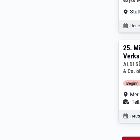
Arbe
Stut
Veröf
Heute
25. 
25.
Mi
Verka
Arbeitg
ALDI S
& Co. 
Beginn 
Arbe
Mer
Ans
Teil
Veröf
Heute