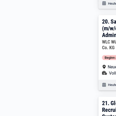
Veröf
Heute
20. 
20.
Sa
(m/w/
Admin
Arbeitg
WLC Wü
Co. KG
Beginn 
Arbe
Neu
Ans
Voll
Veröf
Heute
21. 
21.
Gl
Recru