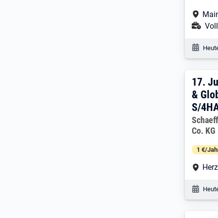
Arbe
Mai
Ans
Voll
Veröf
Heute
17. 
17.
Ju
& Glob
S/4HA
Arbeitg
Schaef
Co. KG
1 €/Jah
Arbe
Her
Veröf
Heute