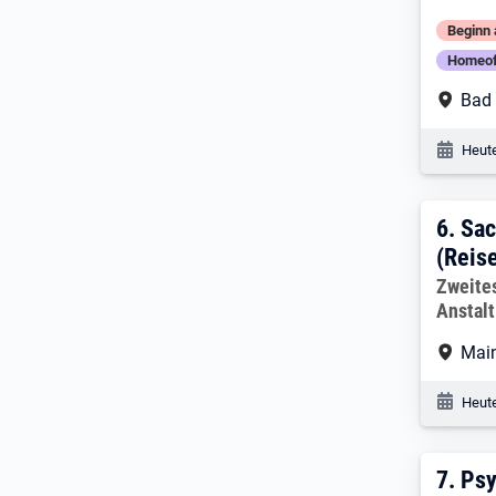
Beginn 
Homeof
Arbe
Bad
Veröf
Heute
6. E
6.
Sac
(Reis
Arbeitg
Zweite
Anstalt
Arbe
Mai
Veröf
Heute
7. E
7.
Psy