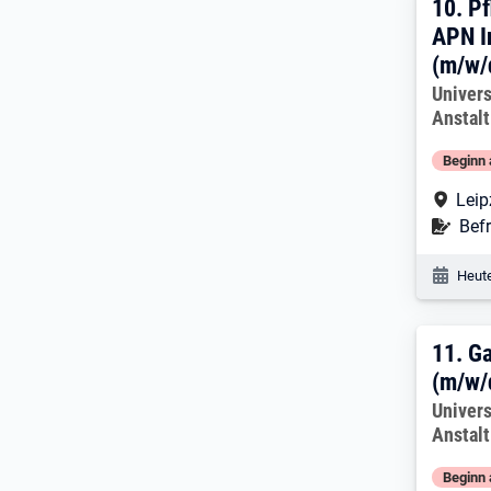
10. 
10.
Pf
APN I
(m/w/
Arbeitg
Univers
Anstalt
Beginn 
Arbe
Leip
Befr
Befr
Veröf
Heute
11. 
11.
Ga
(m/w/
Arbeitg
Univers
Anstalt
Beginn 