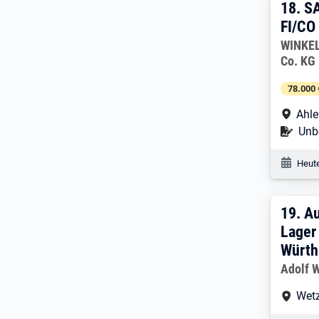
18. 
18.
SA
FI/CO
Arbeitg
WINKE
Co. KG
78.000 
Arbe
Ahle
Befr
Unbe
Veröf
Heute
19. 
19.
Au
Lager 
Würth 
Arbeitg
Adolf 
Arbe
Wetz