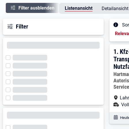
Filter ausblenden
Listenansicht
Detailansicht
Sor
Filter
Sortieru
Relev
Ergeb
1. E
1.
Kfz
Trans
Nutzf
Arbeitg
Hartma
Autori
Servic
Arbe
Lahr
Ans
Voll
Veröf
Heute