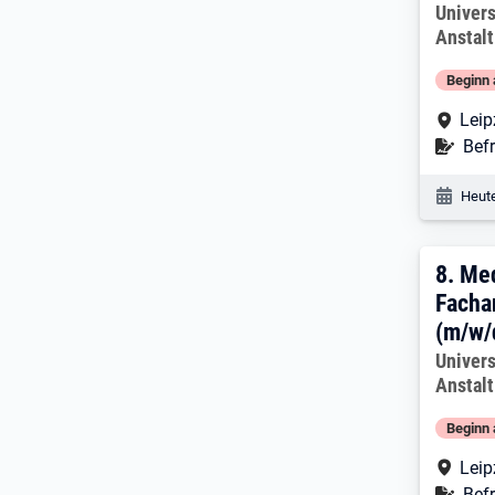
Arbeitg
Univers
Anstalt
Beginn 
Arbe
Leip
Befr
Befr
Veröf
Heute
8. E
8.
Med
Facha
(m/w/
Arbeitg
Univers
Anstalt
Beginn 
Arbe
Leip
Befr
Befr