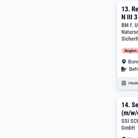
13. E
13.
Re
N III 
Arbeitg
BM f. U
Naturs
Sicherh
Beginn 
Arbe
Bon
Befr
Befr
Veröf
Heute
14. 
14.
Se
(m/w/
Arbeitg
SSI SC
GmbH