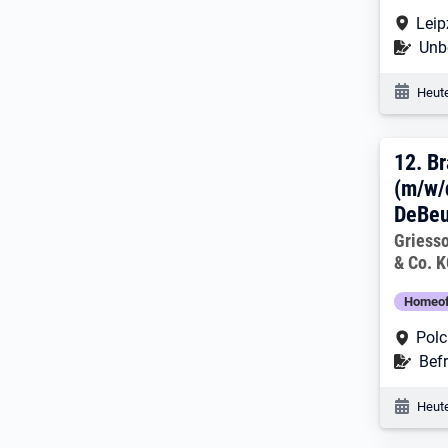
Arbe
Leip
Befr
Unbe
Veröf
Heute
12. 
12.
Br
(m/w/
DeBeu
Arbeitg
Griess
& Co. 
Homeoff
Arbe
Pol
Befr
Befr
Veröf
Heute