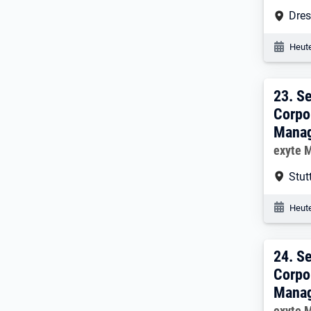
Arbe
Dre
Veröf
Heute
23. 
23.
Se
Corpo
Manag
Arbeitg
exyte 
Arbe
Stut
Veröf
Heute
24. 
24.
Se
Corpo
Manag
Arbeitg
exyte 