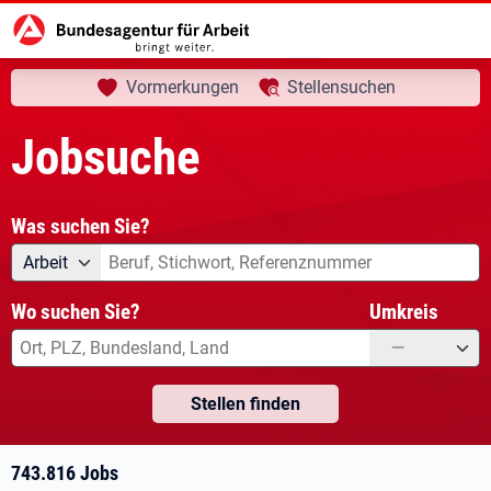
aktuelle Seite:
Startseite
Jobsuche
Ihre Suche
Vormerkungen
Stellensuchen
Jobsuche
Was suchen Sie?
Angebotsart
Was suchen Sie?
Arbeit
Wo suchen Sie?
Umkreis
—
Stellen finden
743.816 Jobs