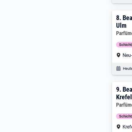
8. E
8.
Bea
Ulm
Arbeitg
Parfüm
Schich
Arbe
Neu
Veröf
Heute
9. E
9.
Bea
Krefe
Arbeitg
Parfüm
Schich
Arbe
Kref