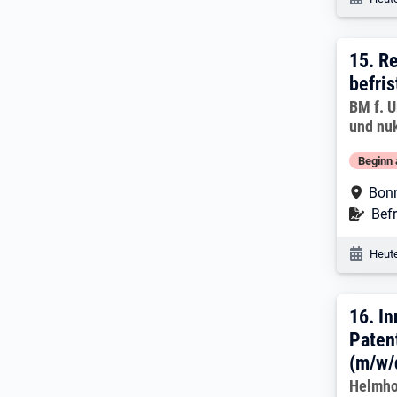
15. E
15.
Re
befris
Arbeitg
BM f. U
und nuk
Beginn 
Arbe
Bon
Befr
Befr
Veröf
Heute
16. 
16.
In
Paten
(m/w/
Arbeitg
Helmho