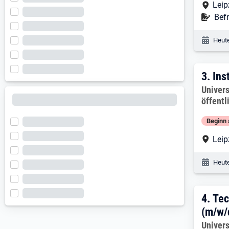
Arbe
Leip
Befr
Befr
Veröf
Heute
3. E
3.
Ins
Arbeitg
Univers
öffentl
Beginn 
Arbe
Leip
Veröf
Heute
4. E
4.
Tec
(m/w/
Arbeitg
Univers