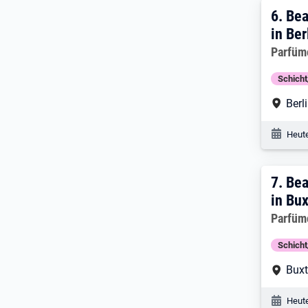
6. Er
6.
Bea
in Ber
Arbeitg
Parfüm
Schich
Arbe
Berl
Veröf
Heute
7. E
7.
Bea
in Bu
Arbeitg
Parfüm
Schich
Arbe
Bux
Veröf
Heute