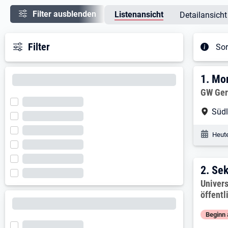
Filter ausblenden
Listenansicht
Detailansicht
Filter
Sor
Ergeb
1. E
1.
Mon
Arbeitg
GW Ger
Arbe
Süd
Veröf
Heute
2. E
2.
Sek
Arbeitg
Univers
öffentl
Beginn 