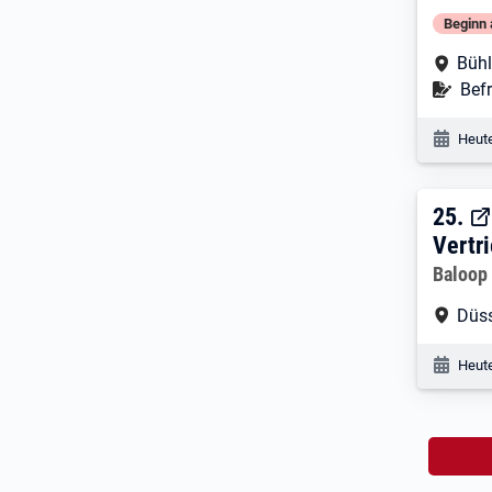
Beginn 
Arbe
Bühl
Befr
Befr
Veröf
Heute
25. 
25.
Vertr
Arbeitg
Baloop
Arbe
Düss
Veröf
Heute