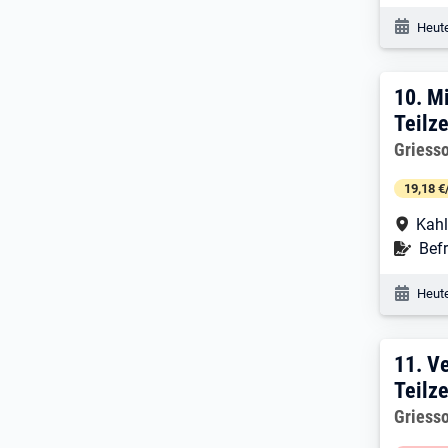
Veröf
Heute
10. 
10.
Mi
Teilze
Arbeitg
Griess
19,18 €
Arbe
Kahl
Befr
Befr
Veröf
Heute
11. 
11.
Ve
Teilze
Arbeitg
Griess