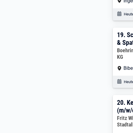
Arbe
Inge
Veröf
Heute
19. 
19.
Sc
& Spa
Arbeitg
Boehri
KG
Arbe
Bibe
Veröf
Heute
20. 
20.
Ke
(m/w/
Arbeitg
Fritz W
Stadtal