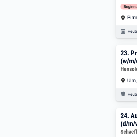
Beginn 
Arbe
Pir
Veröf
Heute
23. 
23.
Pr
(w/m/
Arbeitg
Hensol
Arbe
Ulm
Veröf
Heute
24. 
24.
Au
(d/m/
Arbeitg
Schaeff