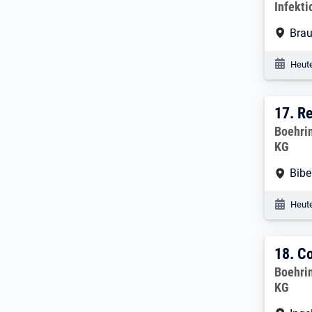
Infekt
Arbe
Bra
Veröf
Heute
17. 
17.
Re
Arbeitg
Boehri
KG
Arbe
Bibe
Veröf
Heute
18. 
18.
Co
Arbeitg
Boehri
KG