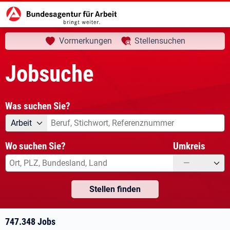
aktuelle Seite:
Startseite
Jobsuche
Ihre Suche
Vormerkungen
Stellensuchen
Jobsuche
Was suchen Sie?
Angebotsart
Was suchen Sie?
Arbeit
Wo suchen Sie?
Umkreis
—
Stellen finden
747.348 Jobs