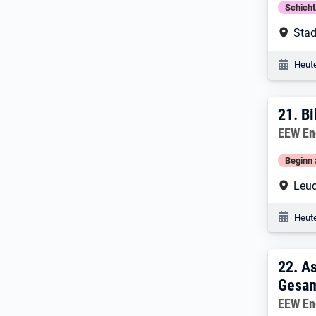
Schich
Arbe
Stad
Veröf
Heute
21. 
21.
Bi
Arbeitg
EEW En
Beginn 
Arbe
Leu
Veröf
Heute
22. 
22.
As
Gesam
Arbeitg
EEW En