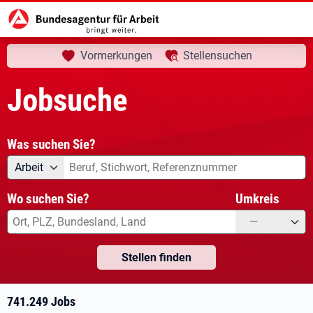
aktuelle Seite:
Startseite
Jobsuche
Ihre Suche
Vormerkungen
Stellensuchen
Jobsuche
Was suchen Sie?
Angebotsart
Was suchen Sie?
Arbeit
Wo suchen Sie?
Umkreis
—
Stellen finden
741.249 Jobs