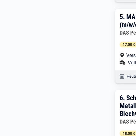
5. E
5.
MAG
(m/w/
Arbeitg
DAS Pe
17,00 €
Arbe
Vers
Ans
Voll
Veröf
Heute
6. E
6.
Sch
Metal
Blech
Arbeitg
DAS Pe
18,00 €