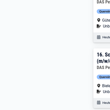
Arbeitg
DAS Pe
Querein
Arbe
Güte
Befr
Unbe
Veröf
Heute
16. 
16.
Sc
(m/w/d
Arbeitg
DAS Pe
Querein
Arbe
Biel
Befr
Unbe
Veröf
Heute