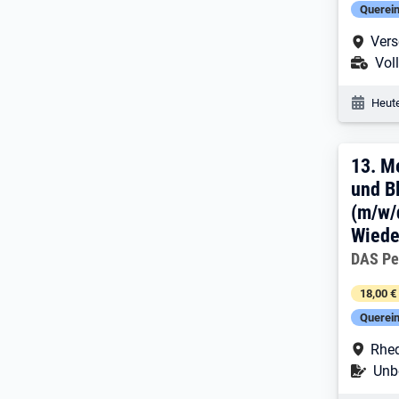
Querein
Arbe
Vers
Ans
Voll
Veröf
Heute
13. 
13.
Me
und B
(m/w/
Wiede
Arbeitg
DAS Pe
18,00 €
Querein
Arbe
Rhe
Befr
Unbe