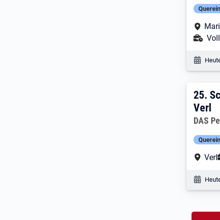
Querein
Arbe
Mari
Ans
Voll
Veröf
Heute
25. 
25.
Sc
Verl
Arbeitg
DAS Pe
Querein
Arbe
Verl
Veröf
Heute