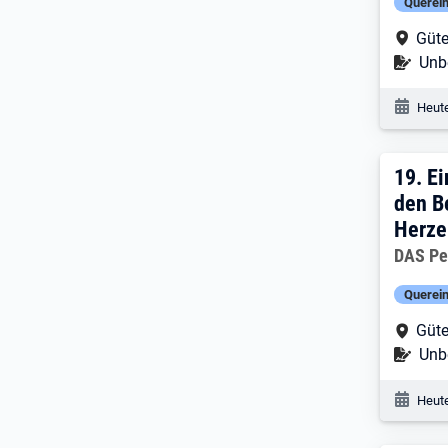
Querein
Arbe
Güte
Befr
Unbe
Veröf
Heute
19. 
19.
Ei
den B
Herze
Arbeitg
DAS Pe
Querein
Arbe
Güte
Befr
Unbe
Veröf
Heute