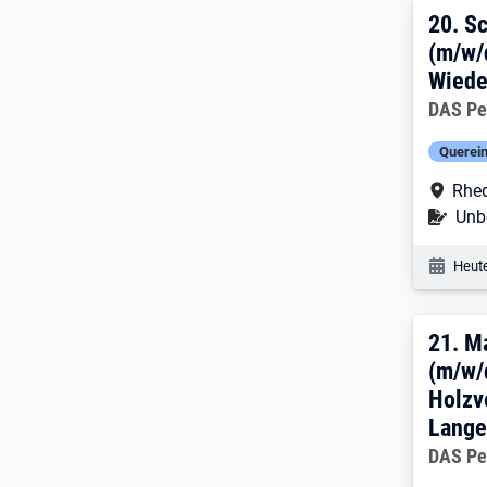
20. 
20.
Sc
(m/w/
Wiede
Arbeitg
DAS Pe
Querein
Arbe
Rhe
Befr
Unbe
Veröf
Heute
21. 
21.
M
(m/w/d
Holzv
Lange
Arbeitg
DAS Pe