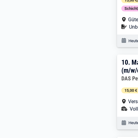
15,00 €
Schich
Arbe
Güte
Befr
Unbe
Veröf
Heute
10. 
10.
M
(m/w/d
Arbeitg
DAS Pe
15,00 €
Arbe
Vers
Ans
Voll
Veröf
Heute