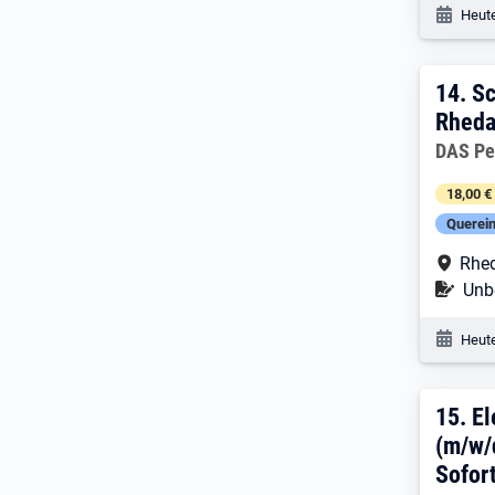
Veröf
Heute
14. 
14.
Sc
Rheda
Arbeitg
DAS Pe
18,00 €
Querein
Arbe
Rhe
Befr
Unbe
Veröf
Heute
15. 
15.
El
(m/w/
Sofort