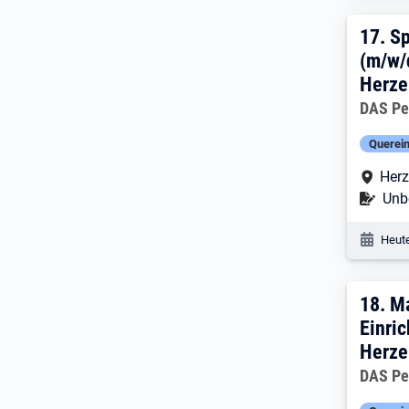
17. 
17.
Sp
(m/w/
Herze
Arbeitg
DAS Pe
Querein
Arbe
Herz
Befr
Unbe
Veröf
Heute
18. 
18.
Ma
Einric
Herze
Arbeitg
DAS Pe