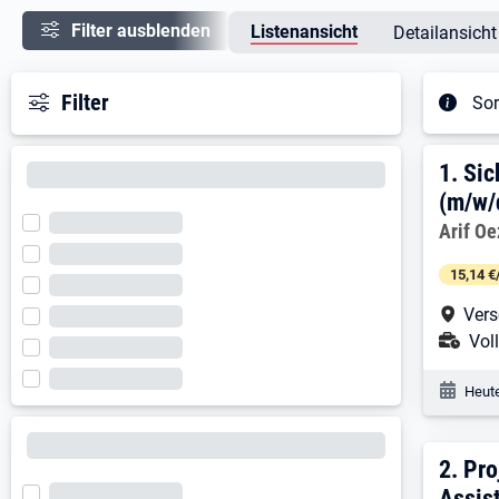
Filter ausblenden
Listenansicht
Detailansicht
Filter
Sor
Ergeb
1. E
1.
Sic
(m/w/
Arbeitg
Arif O
15,14 €
Arbe
Vers
Ans
Voll
Veröf
Heute
2. E
2.
Pro
Assis