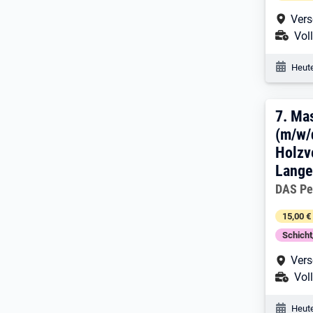
Arbe
Vers
Ans
Voll
Veröf
Heute
7. E
7.
Mas
(m/w/d
Holzv
Lange
Arbeitg
DAS Pe
15,00 €
Schich
Arbe
Vers
Ans
Voll
Veröf
Heute