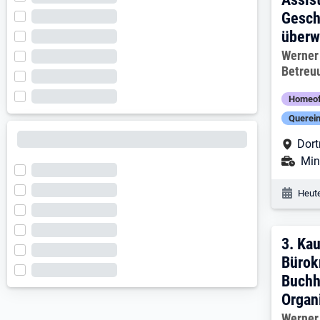
Gesch
überw
Arbeitg
Werner
Betreu
Homeof
Querein
Arbe
Dor
Ans
Mini
Veröf
Heute
3. E
3.
Kau
Bürok
Buchh
Organ
Arbeitg
Werner