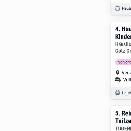
Veröf
Heute
4. E
4.
Häu
Kinde
Arbeitg
Häusli
Götz 
Schich
Arbe
Vers
Ans
Voll
Veröf
Heute
5. E
5.
Rei
Teilze
Arbeitg
TUGEND