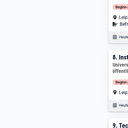
Beginn 
Arbe
Leip
Befr
Befr
Veröf
Heute
8. E
8.
Ins
Arbeitg
Univers
öffentl
Beginn 
Arbe
Leip
Veröf
Heute
9. E
9.
Tec