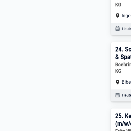
KG
Arbe
Inge
Veröf
Heute
24. 
24.
Sc
& Spa
Arbeitg
Boehri
KG
Arbe
Bibe
Veröf
Heute
25. 
25.
Ke
(m/w/
Arbeitg