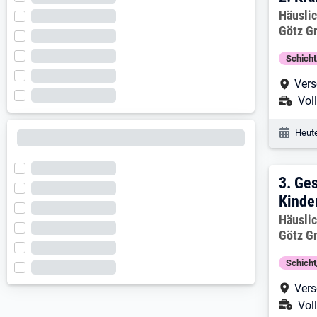
Arbeitg
Häusli
Götz 
Schich
Arbe
Vers
Ans
Voll
Veröf
Heute
3. E
3.
Ges
Kinde
Arbeitg
Häusli
Götz 
Schich
Arbe
Vers
Ans
Voll