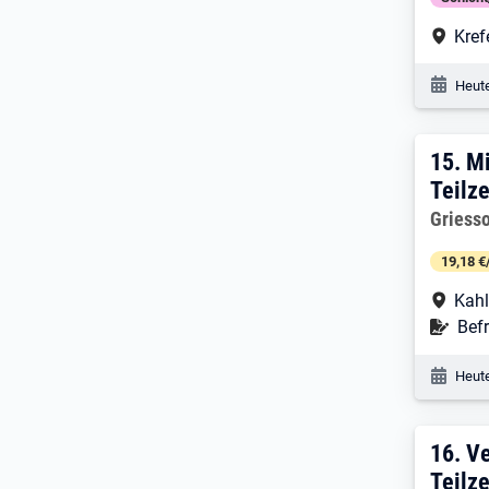
Arbe
Kref
Veröf
Heute
15. 
15.
Mi
Teilze
Arbeitg
Griess
19,18 €
Arbe
Kahl
Befr
Befr
Veröf
Heute
16. 
16.
Ve
Teilze