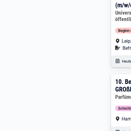
(m/w/
Arbeitg
Univers
öffentl
Beginn 
Arbe
Leip
Befr
Befr
Veröf
Heute
10. 
10.
Be
GROß
Arbeitg
Parfüm
Schich
Arbe
Ham