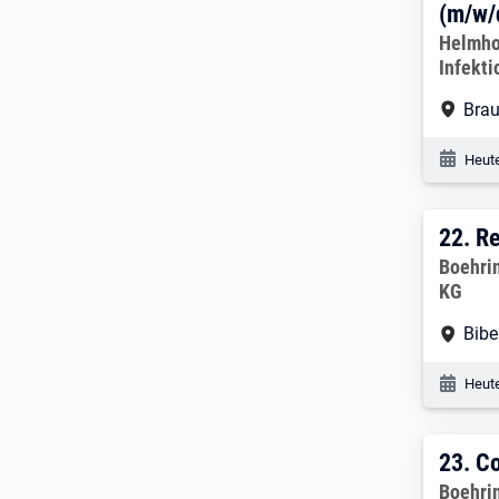
(m/w/
Arbeitg
Helmho
Infekt
Arbe
Bra
Veröf
Heute
22. 
22.
Re
Arbeitg
Boehri
KG
Arbe
Bibe
Veröf
Heute
23. 
23.
Co
Arbeitg
Boehri