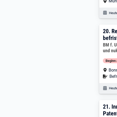
Arbe
Mün
Veröf
Heute
20. E
20.
Re
befris
Arbeitg
BM f. U
und nuk
Beginn 
Arbe
Bon
Befr
Befr
Veröf
Heute
21. 
21.
In
Paten