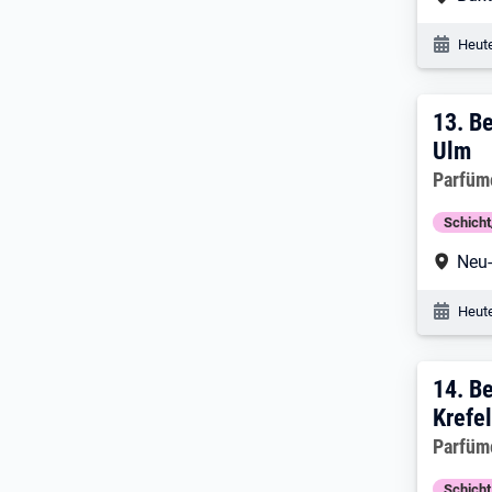
Veröf
Heute
13. 
13.
Be
Ulm
Arbeitg
Parfüm
Schich
Arbe
Neu
Veröf
Heute
14. 
14.
Be
Krefe
Arbeitg
Parfüm
Schich