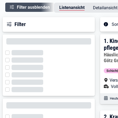
Filter ausblenden
Listenansicht
Detailansicht
Filter
Sor
Ergeb
1. E
1.
Kin
pfleg
Arbeitg
Häusli
Götz 
Schich
Arbe
Vers
Ans
Voll
Veröf
Heute
2. E
2.
Kra