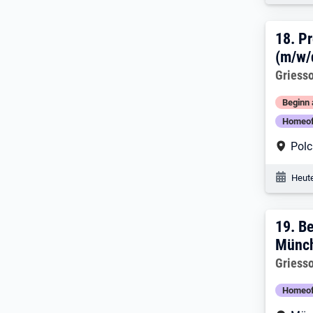
18. 
18.
Pr
(m/w/
Arbeitg
Griess
Beginn 
Homeoff
Arbe
Pol
Veröf
Heute
19. 
19.
Be
Münch
Arbeitg
Griess
Homeoff