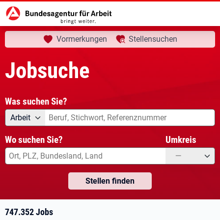
aktuelle Seite:
Startseite
Jobsuche
Ihre Suche
Vormerkungen
Stellensuchen
Jobsuche
Was suchen Sie?
Angebotsart
Was suchen Sie?
Arbeit
Wo suchen Sie?
Umkreis
—
Stellen finden
747.352 Jobs