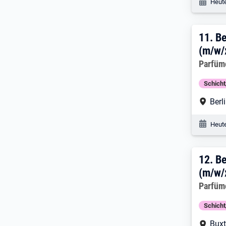
Veröf
Heute
11. 
11.
Be
(m/w/x
Arbeitg
Parfüm
Schich
Arbe
Berl
Veröf
Heute
12. 
12.
Be
(m/w/
Arbeitg
Parfüm
Schich
Arbe
Bux