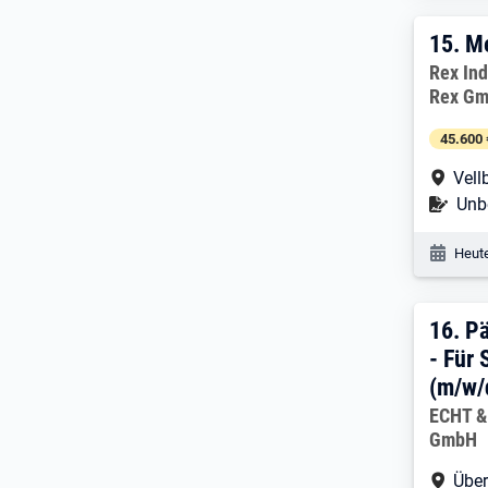
15. 
15.
Me
Arbeitg
Rex Ind
Rex G
45.600 
Arbe
Vell
Befr
Unbe
Veröf
Heute
16. 
16.
Pä
- Für
(m/w/
Arbeitg
ECHT &
GmbH
Arbe
Übe