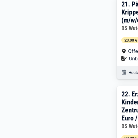
21. 
21.
Pä
Kripp
(m/w/
Arbeitg
BS Wut
23,00 €
Arbe
Off
Befr
Unbe
Veröf
Heute
22. 
22.
Er
Kinde
Zentr
Euro /
Arbeitg
BS Wut