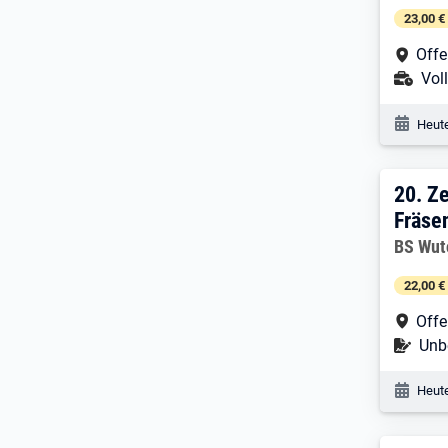
23,00 €
Arbe
Off
Ans
Voll
Veröf
Heute
20. 
20.
Z
Fräse
Arbeitg
BS Wut
22,00 €
Arbe
Off
Befr
Unbe
Veröf
Heute