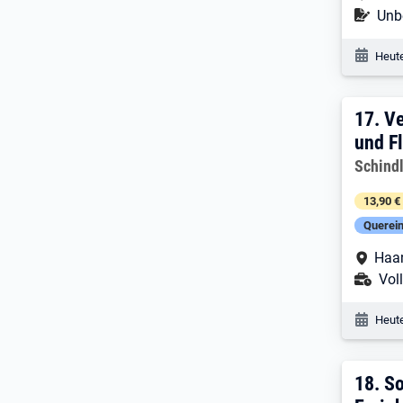
Befr
Unbe
Veröf
Heute
17. 
17.
Ve
und F
Arbeitg
Schind
13,90 €
Querein
Arbe
Haan
Ans
Voll
Veröf
Heute
18. 
18.
So