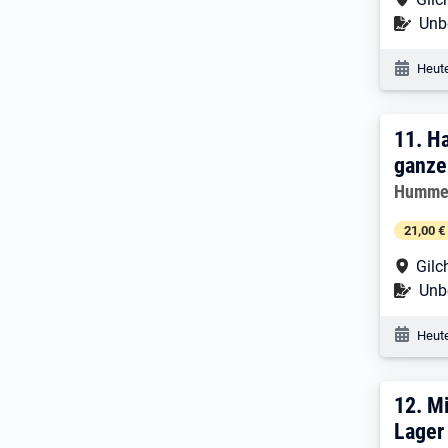
Befr
Unbe
Veröf
Heute
11. 
11.
Ha
ganze
Arbeitg
Humme
21,00 €
Arbe
Gilc
Befr
Unbe
Veröf
Heute
12. 
12.
Mi
Lager