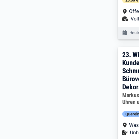
23,00 €
Arbe
Off
Ans
Voll
Veröf
Heute
23. 
23.
Wi
Kunde
Schmu
Bürov
Dekor
Arbeitg
Markus
Uhren 
Querein
Arbe
Was
Befr
Unbe