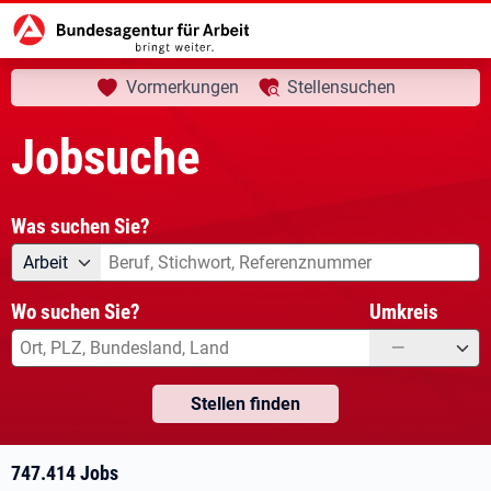
aktuelle Seite:
Startseite
Jobsuche
Ihre Suche
Vormerkungen
Stellensuchen
Jobsuche
Was suchen Sie?
Angebotsart
Was suchen Sie?
Arbeit
Wo suchen Sie?
Umkreis
—
Stellen finden
747.414 Jobs