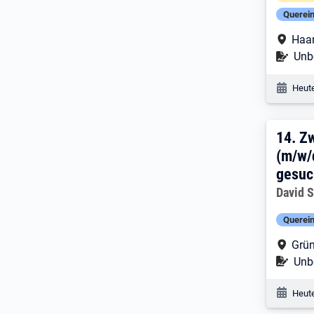
Querein
Arbe
Haan
Befr
Unbe
Veröf
Heute
14. 
14.
Zw
(m/w/
gesuc
Arbeitg
David S
Querein
Arbe
Grün
Befr
Unbe
Veröf
Heute