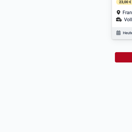
23,00 €
Arbe
Fran
Ans
Voll
Veröf
Heute
Nac