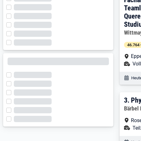
Teaml
Quere
Studi
Arbeitg
Wittmay
46.764 
Arbe
Eppe
Ans
Voll
Veröf
Heute
3. E
3.
Phy
Arbeitg
Bärbel
Arbe
Rose
Ans
Teil