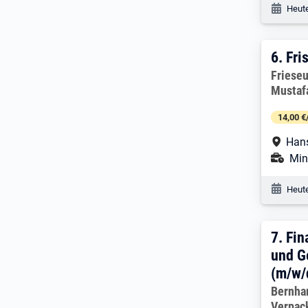
Veröf
Heute
6. Er
6.
Fri
Arbeitg
Frieseu
Mustaf
14,00 €
Arbe
Hans
Ans
Mini
Veröf
Heute
7. E
7.
Fin
und G
(m/w/
Arbeitg
Bernha
Verpac