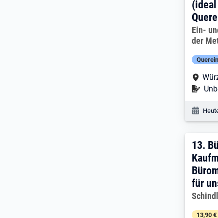
(ideal
Quere
Arbeitg
Ein- u
der Me
Querein
Arbe
Wür
Befr
Unbe
Veröf
Heute
13. 
13.
Bü
Kaufm
Bürom
für un
Arbeitg
Schind
13,90 €