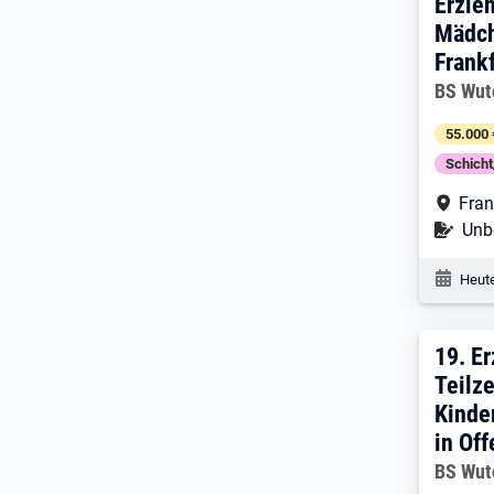
Erzie
Mädc
Frank
Arbeitg
BS Wut
55.000 
Schich
Arbe
Fran
Befr
Unbe
Veröf
Heute
19. 
19.
Er
Teilze
Kinde
in Of
Arbeitg
BS Wut