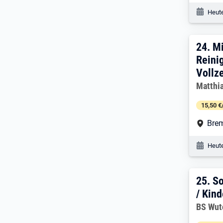
Veröf
Heute
24. 
24.
Mi
Reini
Vollz
Arbeitg
Matthi
15,50 €
Arbe
Bre
Veröf
Heute
25. 
25.
So
/ Kin
Arbeitg
BS Wut