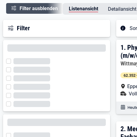
Filter ausblenden
Listenansicht
Detailansicht
Filter
Sor
Ergeb
1. E
1.
Phy
(m/w/
Arbeitg
Wittmay
62.352 
Arbe
Eppe
Ans
Voll
Veröf
Heute
2. E
2.
Med
Facha