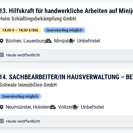
13. Ergebnis: Hilfskraft für handwerklic
13.
Hilfskraft für handwerkliche Arbeiten auf Mini
Arbeitgeber:
Haim Schädlingsbekämpfung GmbH
14,00 € – 18,00 €/Std.
Quereinstieg möglich
Arbeitsort:
Anstellungsart:
Befristung:
Büchen, Lauenburg
Minijob
Unbefristet
Veröffentlichungsdatum:
Heute veröffentlicht
14. Ergebnis: SACHBEARBEITER/IN 
14.
SACHBEARBEITER/IN HAUSVERWALTUNG – B
Arbeitgeber:
Schwale Immobilien GmbH
Quereinstieg möglich
Arbeitsort:
Anstellungsart:
Befristung:
Neumünster, Holstein
Vollzeit
Unbefristet
Veröffentlichungsdatum:
Heute veröffentlicht