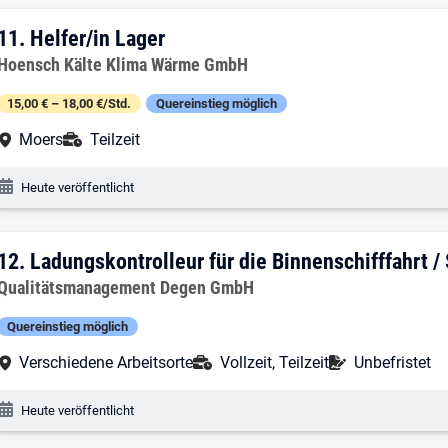
11. Ergebnis: Helfer/in Lager
11.
Helfer/in Lager
Arbeitgeber:
Hoensch Kälte Klima Wärme GmbH
15,00 € – 18,00 €/Std.
Quereinstieg möglich
Arbeitsort:
Anstellungsart:
Moers
Teilzeit
Veröffentlichungsdatum:
Heute veröffentlicht
12. Ergebnis: Ladungskontrolleur für die
12.
Ladungskontrolleur für die Binnenschifffahrt /
Arbeitgeber:
Qualitätsmanagement Degen GmbH
Quereinstieg möglich
Arbeitsort:
Anstellungsart:
Befristung:
Verschiedene Arbeitsorte
Vollzeit, Teilzeit
Unbefristet
Veröffentlichungsdatum:
Heute veröffentlicht