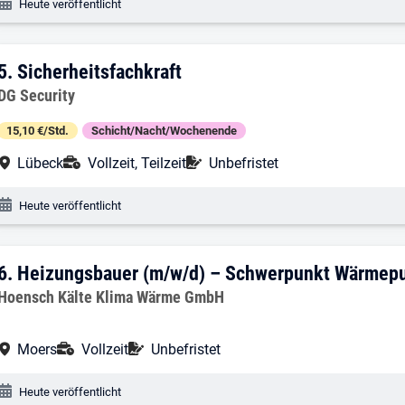
Veröffentlichungsdatum:
Heute veröffentlicht
5. Ergebnis: Sicherheitsfachkraft
5.
Sicherheitsfachkraft
Arbeitgeber:
DG Security
15,10 €/Std.
Schicht/Nacht/Wochenende
Arbeitsort:
Anstellungsart:
Befristung:
Lübeck
Vollzeit, Teilzeit
Unbefristet
Veröffentlichungsdatum:
Heute veröffentlicht
6. Ergebnis: Heizungsbauer (m/w/d) –
6.
Heizungsbauer (m/w/d) – Schwerpunkt Wärme
Arbeitgeber:
Hoensch Kälte Klima Wärme GmbH
Arbeitsort:
Anstellungsart:
Befristung:
Moers
Vollzeit
Unbefristet
Veröffentlichungsdatum:
Heute veröffentlicht