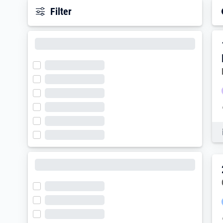
Filter
E