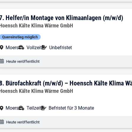
7. Ergebnis: Helfer/in Montage von Kli
7.
Helfer/in Montage von Klimaanlagen (m/w/d)
Arbeitgeber:
Hoensch Kälte Klima Wärme GmbH
Quereinstieg möglich
Arbeitsort:
Anstellungsart:
Befristung:
Moers
Vollzeit
Unbefristet
Veröffentlichungsdatum:
Heute veröffentlicht
8. Ergebnis: Bürofachkraft (m/w/d) – 
8.
Bürofachkraft (m/w/d) – Hoensch Kälte Klima 
Arbeitgeber:
Hoensch Kälte Klima Wärme GmbH
Arbeitsort:
Anstellungsart:
Befristung:
Moers
Teilzeit
Befristet für 3 Monate
Veröffentlichungsdatum:
Heute veröffentlicht