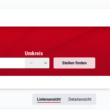
Meine
Vormerkungen
Meine
Stellensuchen
Umkreis
—
Stellen finden
Listenansicht
Detailansicht