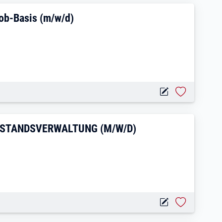
he Arbeiten auf Minijob-Basis (m/w/d)
job-Basis (m/w/d)
HAUSVERWALTUNG – BESTANDSVERWALTU
ESTANDSVERWALTUNG (M/W/D)