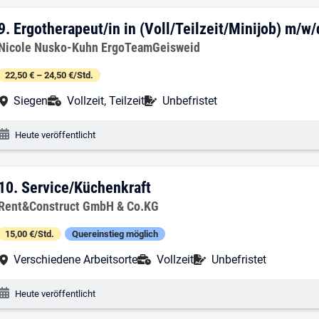
9. Ergebnis: Ergotherapeut/in in (Voll/T
9.
Ergotherapeut/in in (Voll/Teilzeit/Minijob) m/w/
Arbeitgeber:
Nicole Nusko-Kuhn ErgoTeamGeisweid
22,50 € – 24,50 €/Std.
Arbeitsort:
Anstellungsart:
Befristung:
Siegen
Vollzeit, Teilzeit
Unbefristet
Veröffentlichungsdatum:
Heute veröffentlicht
10. Ergebnis: Service/Küchenkraft
10.
Service/Küchenkraft
Arbeitgeber:
Rent&Construct GmbH & Co.KG
15,00 €/Std.
Quereinstieg möglich
Arbeitsort:
Anstellungsart:
Befristung:
Verschiedene Arbeitsorte
Vollzeit
Unbefristet
Veröffentlichungsdatum:
Heute veröffentlicht