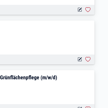
ung (m/w/d)
schwerdemanagement Grünflächenpflege 
Grünflächenpflege (m/w/d)