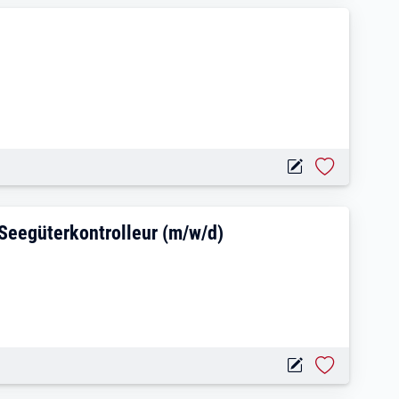
 Binnenschifffahrt / Seegüterkontrolleu
 Seegüterkontrolleur (m/w/d)