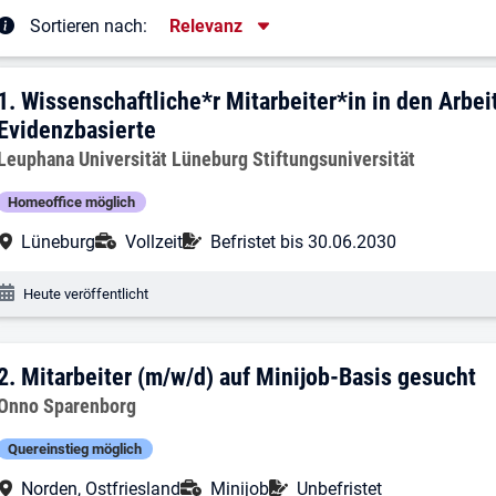
Sortierung
Sortieren nach:
Relevanz
rgebnisliste
1. Ergebnis: Wissenschaftliche*r Mitarb
1.
Wissenschaftliche*r Mitarbeiter*in in den Arbe
Evidenzbasierte
Arbeitgeber:
Leuphana Universität Lüneburg Stiftungsuniversität
Homeoffice möglich
Arbeitsort:
Anstellungsart:
Befristung:
Lüneburg
Vollzeit
Befristet bis 30.06.2030
Veröffentlichungsdatum:
Heute veröffentlicht
2. Ergebnis: Mitarbeiter (m/w/d) auf Mi
2.
Mitarbeiter (m/w/d) auf Minijob-Basis gesucht
Arbeitgeber:
Onno Sparenborg
Quereinstieg möglich
Arbeitsort:
Anstellungsart:
Befristung:
Norden, Ostfriesland
Minijob
Unbefristet