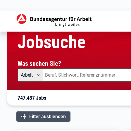
aktuelle Seite:
Startseite
Jobsuche
Ihre Suche
Jobsuche
Was suchen Sie?
Angebotsart
Was suchen Sie?
Arbeit
747.437 Jobs
Filter ausblenden