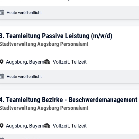
Veröffentlichungsdatum:
Heute veröffentlicht
3. Ergebnis: Teamleitung Passive Leist
3.
Teamleitung Passive Leistung (m/w/d)
Arbeitgeber:
Stadtverwaltung Augsburg Personalamt
Arbeitsort:
Anstellungsart:
Augsburg, Bayern
Vollzeit, Teilzeit
Veröffentlichungsdatum:
Heute veröffentlicht
4. Ergebnis: Teamleitung Bezirke - Be
4.
Teamleitung Bezirke - Beschwerdemanagement 
Arbeitgeber:
Stadtverwaltung Augsburg Personalamt
Arbeitsort:
Anstellungsart:
Augsburg, Bayern
Vollzeit, Teilzeit