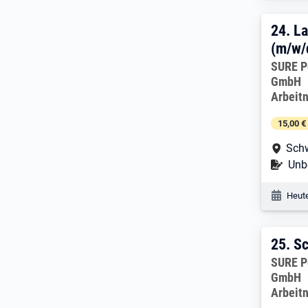
24. 
24.
La
(m/w/
Arbeitg
SURE P
GmbH
Arbeit
15,00 €
Arbe
Schw
Befr
Unbe
Veröf
Heute
25. 
25.
Sc
Arbeitg
SURE P
GmbH
Arbeit