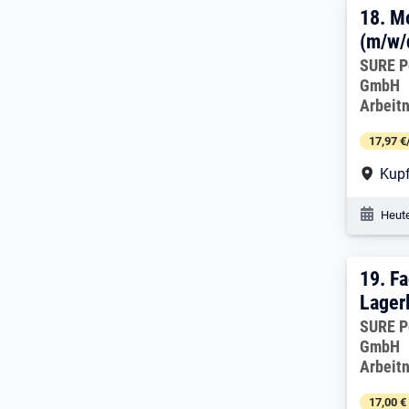
18. 
18.
Mo
(m/w/
Arbeitg
SURE P
GmbH
Arbeit
17,97 €
Arbe
Kupf
Veröf
Heute
19. 
19.
Fa
Lager
Arbeitg
SURE P
GmbH
Arbeit
17,00 €