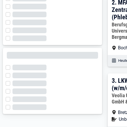
2. E
2.
MFA
Zentr
(Phle
Arbeitg
Berufs
Univers
Bergma
Arbe
Boc
Veröf
Heute
3. E
3.
LKW
(w/m/
Arbeitg
Veolia
GmbH &
Arbe
Bret
Befr
Unbe