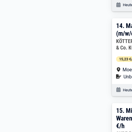
Veröf
Heute
14. 
14.
M
(m/w/
Arbeitg
KÖTTER
& Co. 
15,23 €
Arbe
Moe
Befr
Unbe
Veröf
Heute
15. 
15.
Mi
Waren
€/h