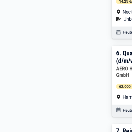
14,25 €
Arbe
Nec
Befr
Unbe
Veröf
Heute
6. E
6.
Qua
(d/m/
Arbeitg
AERO H
GmbH
62.000 
Arbe
Ham
Veröf
Heute
7. E
7.
Rei