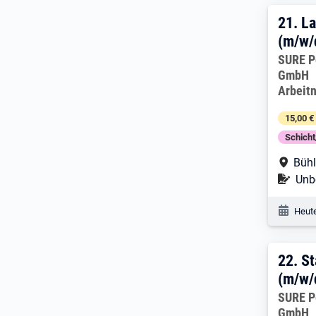
21. 
21.
La
(m/w/
Arbeitg
SURE P
GmbH
Arbeit
15,00 €
Schich
Arbe
Bühl
Befr
Unbe
Veröf
Heute
22. 
22.
St
(m/w/
Arbeitg
SURE P
GmbH