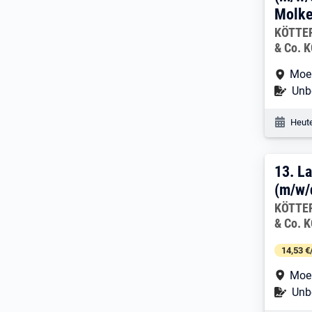
Molke
Arbeitg
KÖTTER
& Co. 
Arbe
Moe
Befr
Unbe
Veröf
Heute
13. 
13.
La
(m/w/
Arbeitg
KÖTTER
& Co. 
14,53 €
Arbe
Moe
Befr
Unbe