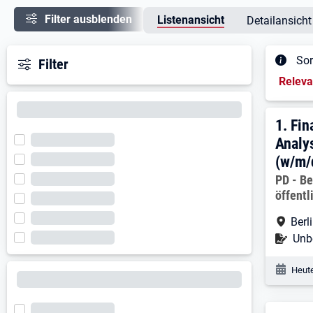
Filter ausblenden
Listenansicht
Detailansicht
Sor
Filter
Sortieru
Relev
Ergeb
1. E
1.
Fin
Analy
(w/m/
Arbeitg
PD - Be
öffent
Arbe
Berl
Befr
Unbe
Veröf
Heute