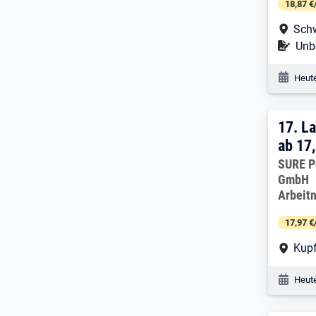
18,87 €
Arbe
Schw
Befr
Unbe
Veröf
Heute
17. 
17.
La
ab 17
Arbeitg
SURE P
GmbH
Arbeit
17,97 €
Arbe
Kupf
Veröf
Heute