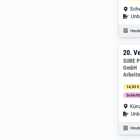
Arbe
Schw
Befr
Unbe
Veröf
Heute
20. 
20.
Ve
Arbeitg
SURE P
GmbH
Arbeit
14,53 €
Schich
Arbe
Kün
Befr
Unbe
Veröf
Heute