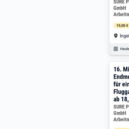
Arbeitg
SURE P
GmbH
Arbeit
15,00 €
Arbe
Inge
Veröf
Heute
16. 
16.
Mi
Endmo
für ei
Flugga
ab 18
Arbeitg
SURE P
GmbH
Arbeit