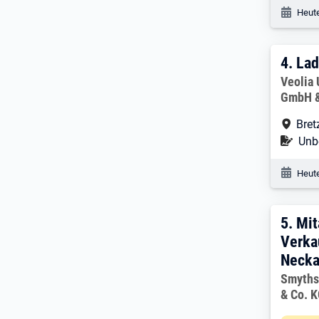
Veröf
Heute
4. E
4.
Lad
Arbeitg
Veolia
GmbH &
Arbe
Bret
Befr
Unbe
Veröf
Heute
5. E
5.
Mit
Verka
Necka
Arbeitg
Smyths
& Co. 