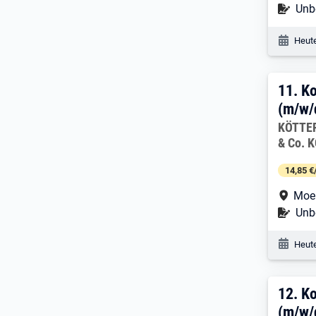
Befr
Unbe
Veröf
Heute
11. 
11.
Ko
(m/w/
Arbeitg
KÖTTER
& Co. 
14,85 €
Arbe
Moe
Befr
Unbe
Veröf
Heute
12. 
12.
Ko
(m/w/