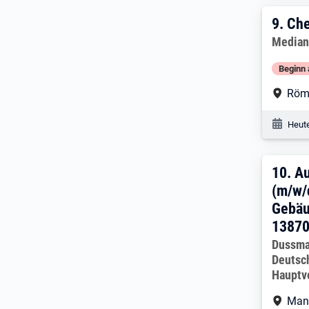
9. E
9.
Che
Arbeitg
Median
Beginn 
Arbe
Röm
Veröf
Heute
10. 
10.
Au
(m/w/
Gebäu
1387
Arbeitg
Dussma
Deutsc
Hauptv
Arbe
Man