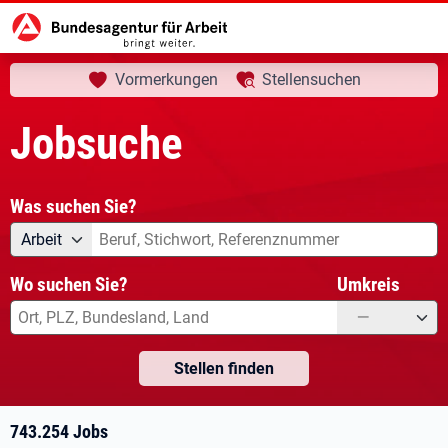
aktuelle Seite:
Startseite
Jobsuche
Ihre Suche
Vormerkungen
Stellensuchen
Jobsuche
Was suchen Sie?
Angebotsart
Was suchen Sie?
Arbeit
Wo suchen Sie?
Umkreis
—
Stellen finden
743.254 Jobs