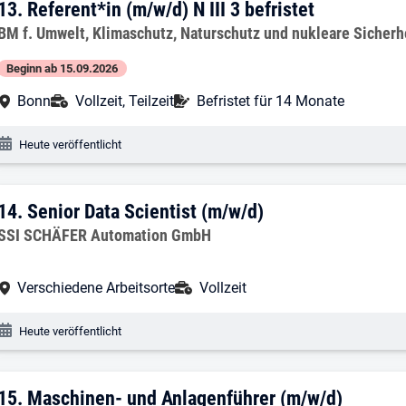
13. Ergebnis: Referent*in (m/w/d) N III 3
13.
Referent*in (m/w/d) N III 3 befristet
Arbeitgeber:
BM f. Umwelt, Klimaschutz, Naturschutz und nukleare Sicherh
Beginn ab 15.09.2026
Arbeitsort:
Anstellungsart:
Befristung:
Bonn
Vollzeit, Teilzeit
Befristet für 14 Monate
Veröffentlichungsdatum:
Heute veröffentlicht
14. Ergebnis: Senior Data Scientist (m/w
14.
Senior Data Scientist (m/w/d)
Arbeitgeber:
SSI SCHÄFER Automation GmbH
Arbeitsort:
Anstellungsart:
Verschiedene Arbeitsorte
Vollzeit
Veröffentlichungsdatum:
Heute veröffentlicht
15. Ergebnis: Maschinen- und Anlagenfü
15.
Maschinen- und Anlagenführer (m/w/d)