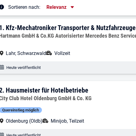
Sortierung
Sortieren nach:
Relevanz
rgebnisliste
1. Ergebnis: Kfz-Mechatroniker Transpo
1.
Kfz-Mechatroniker Transporter & Nutzfahrzeuge
Arbeitgeber:
Hartmann GmbH & Co.KG Autorisierter Mercedes Benz Service
Arbeitsort:
Anstellungsart:
Lahr, Schwarzwald
Vollzeit
Veröffentlichungsdatum:
Heute veröffentlicht
2. Ergebnis: Hausmeister für Hotelbetri
2.
Hausmeister für Hotelbetriebe
Arbeitgeber:
City Club Hotel Oldenburg GmbH & Co. KG
Quereinstieg möglich
Arbeitsort:
Anstellungsart:
Oldenburg (Oldb)
Minijob, Teilzeit
Veröffentlichungsdatum:
Heute veröffentlicht