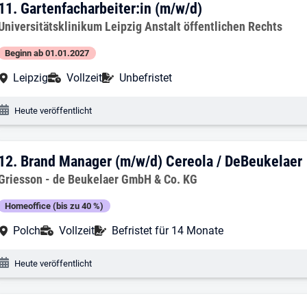
11. Ergebnis: Gartenfacharbeiter:in (m/
11.
Gartenfacharbeiter:in (m/w/d)
Arbeitgeber:
Universitätsklinikum Leipzig Anstalt öffentlichen Rechts
Beginn ab 01.01.2027
Arbeitsort:
Anstellungsart:
Befristung:
Leipzig
Vollzeit
Unbefristet
Veröffentlichungsdatum:
Heute veröffentlicht
12. Ergebnis: Brand Manager (m/w/d) Ce
12.
Brand Manager (m/w/d) Cereola / DeBeukelaer
Arbeitgeber:
Griesson - de Beukelaer GmbH & Co. KG
Homeoffice (bis zu 40 %)
Arbeitsort:
Anstellungsart:
Befristung:
Polch
Vollzeit
Befristet für 14 Monate
Veröffentlichungsdatum:
Heute veröffentlicht