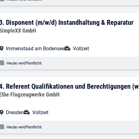
3. Ergebnis: Disponent (m/w/d) Instand
3.
Disponent (m/w/d) Instandhaltung & Reparatur
Arbeitgeber:
SimpleXX GmbH
Arbeitsort:
Anstellungsart:
Immenstaad am Bodensee
Vollzeit
Veröffentlichungsdatum:
Heute veröffentlicht
4. Ergebnis: Referent Qualifikationen u
4.
Referent Qualifikationen und Berechtigungen (
Arbeitgeber:
Elbe Flugzeugwerke GmbH
Arbeitsort:
Anstellungsart:
Dresden
Vollzeit
Veröffentlichungsdatum:
Heute veröffentlicht