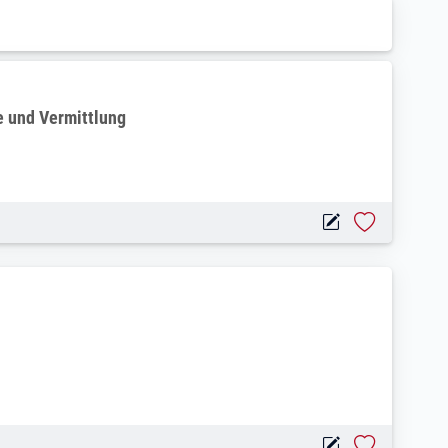
rter & Nutzfahrzeuge
 und Vermittlung
ebe