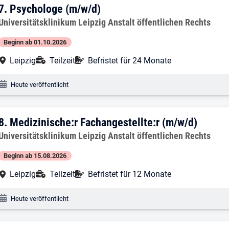
7. Ergebnis: Psychologe (m/w/d)
7.
Psychologe (m/w/d)
Arbeitgeber:
Universitätsklinikum Leipzig Anstalt öffentlichen Rechts
Beginn ab 01.10.2026
Arbeitsort:
Anstellungsart:
Befristung:
Leipzig
Teilzeit
Befristet für 24 Monate
Veröffentlichungsdatum:
Heute veröffentlicht
8. Ergebnis: Medizinische:r Fachangeste
8.
Medizinische:r Fachangestellte:r (m/w/d)
Arbeitgeber:
Universitätsklinikum Leipzig Anstalt öffentlichen Rechts
Beginn ab 15.08.2026
Arbeitsort:
Anstellungsart:
Befristung:
Leipzig
Teilzeit
Befristet für 12 Monate
Veröffentlichungsdatum:
Heute veröffentlicht