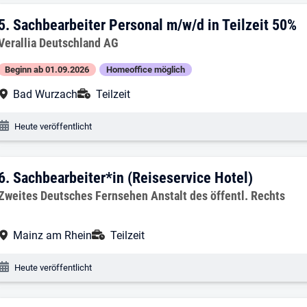
5. Ergebnis: Sachbearbeiter Personal m/
5.
Sachbearbeiter Personal m/w/d in Teilzeit 50%
Arbeitgeber:
Verallia Deutschland AG
Beginn ab 01.09.2026
Homeoffice möglich
Arbeitsort:
Anstellungsart:
Bad Wurzach
Teilzeit
Veröffentlichungsdatum:
Heute veröffentlicht
6. Ergebnis: Sachbearbeiter*in (Reiseser
6.
Sachbearbeiter*in (Reiseservice Hotel)
Arbeitgeber:
Zweites Deutsches Fernsehen Anstalt des öffentl. Rechts
Arbeitsort:
Anstellungsart:
Mainz am Rhein
Teilzeit
Veröffentlichungsdatum:
Heute veröffentlicht