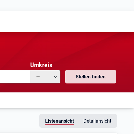
Meine
Vormerkungen
Meine
Stellensuchen
Umkreis
—
Stellen finden
Listenansicht
Detailansicht