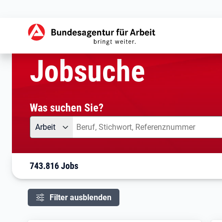
aktuelle Seite:
Startseite
Jobsuche
Ihre Suche
Jobsuche
Was suchen Sie?
Angebotsart
Was suchen Sie?
Arbeit
743.816 Jobs
Filter ausblenden