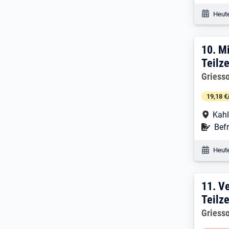
Veröf
Heute
10. 
10.
Mi
Teilze
Arbeitg
Griess
19,18 €
Arbe
Kahl
Befr
Befr
Veröf
Heute
11. 
11.
Ve
Teilze
Arbeitg
Griess