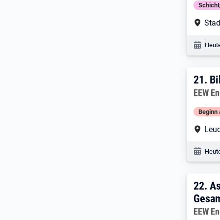
Schich
Arbe
Stad
Veröf
Heute
21. 
21.
Bi
Arbeitg
EEW En
Beginn 
Arbe
Leu
Veröf
Heute
22. 
22.
As
Gesam
Arbeitg
EEW En