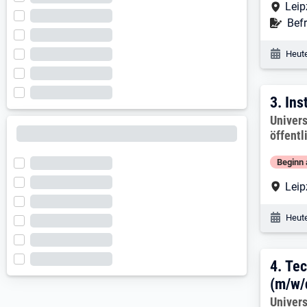
Arbe
Leip
Befr
Befr
Veröf
Heute
3. E
3.
Ins
Arbeitg
Univers
öffentl
Beginn 
Arbe
Leip
Veröf
Heute
4. E
4.
Tec
(m/w/
Arbeitg
Univers