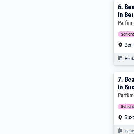
6. Er
6.
Bea
in Ber
Arbeitg
Parfüm
Schich
Arbe
Berl
Veröf
Heute
7. E
7.
Bea
in Bu
Arbeitg
Parfüm
Schich
Arbe
Bux
Veröf
Heute