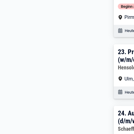
Beginn 
Arbe
Pir
Veröf
Heute
23. 
23.
Pr
(w/m/
Arbeitg
Hensol
Arbe
Ulm
Veröf
Heute
24. 
24.
Au
(d/m/
Arbeitg
Schaeff