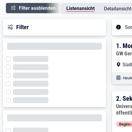
Filter ausblenden
Listenansicht
Detailansicht
Filter
Sor
Ergeb
1. E
1.
Mon
Arbeitg
GW Ger
Arbe
Süd
Veröf
Heute
2. E
2.
Sek
Arbeitg
Univers
öffentl
Beginn 