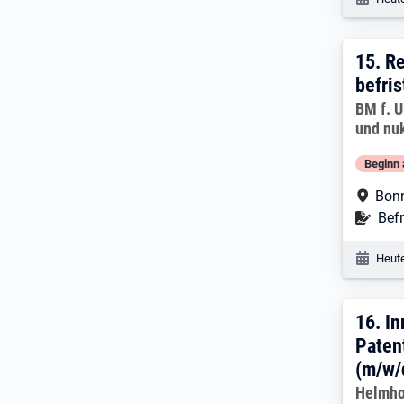
15. E
15.
Re
befris
Arbeitg
BM f. U
und nuk
Beginn 
Arbe
Bon
Befr
Befr
Veröf
Heute
16. 
16.
In
Paten
(m/w/
Arbeitg
Helmho