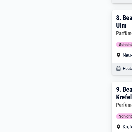
8. E
8.
Bea
Ulm
Arbeitg
Parfüm
Schich
Arbe
Neu
Veröf
Heute
9. E
9.
Bea
Krefe
Arbeitg
Parfüm
Schich
Arbe
Kref