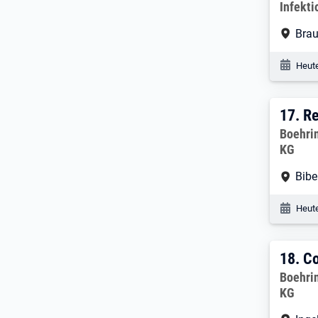
Infekt
Arbe
Bra
Veröf
Heute
17. 
17.
Re
Arbeitg
Boehri
KG
Arbe
Bibe
Veröf
Heute
18. 
18.
Co
Arbeitg
Boehri
KG