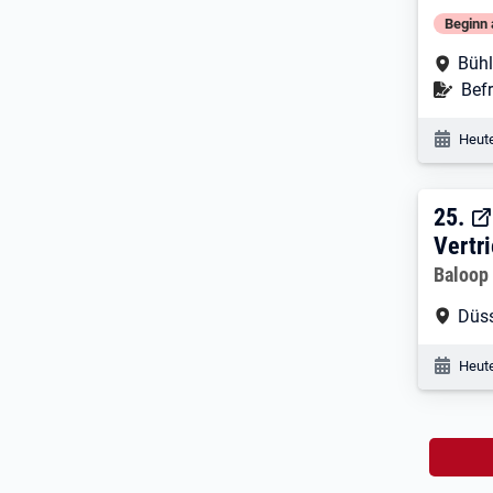
Beginn 
Arbe
Bühl
Befr
Befr
Veröf
Heute
25. 
25.
Vertr
Arbeitg
Baloop
Arbe
Düss
Veröf
Heute