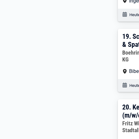
Arbe
Inge
Veröf
Heute
19. 
19.
Sc
& Spa
Arbeitg
Boehri
KG
Arbe
Bibe
Veröf
Heute
20. 
20.
Ke
(m/w/
Arbeitg
Fritz W
Stadtal