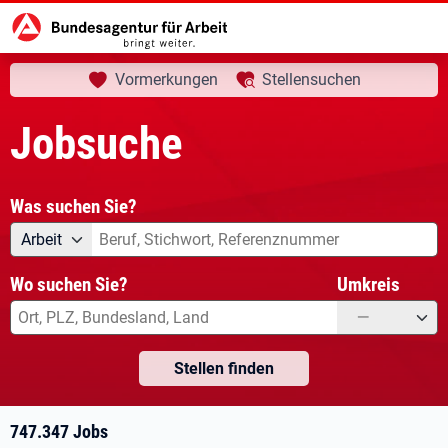
aktuelle Seite:
Startseite
Jobsuche
Ihre Suche
Vormerkungen
Stellensuchen
Jobsuche
Was suchen Sie?
Angebotsart
Was suchen Sie?
Arbeit
Wo suchen Sie?
Umkreis
—
Stellen finden
747.347 Jobs