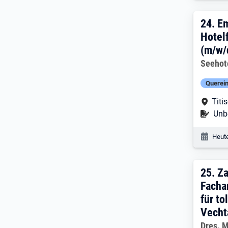
24. 
24.
Em
Hotel
(m/w/
Arbeitg
Seehot
Querein
Arbe
Titi
Befr
Unbe
Veröf
Heute
25. 
25.
Za
Facha
für to
Vecht
Arbeitg
Dres. 