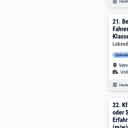
Veröf
Heute
21. 
21.
Be
Fahre
Klass
Arbeitg
Lukend
Querein
Arbe
Vers
Ans
Voll
Veröf
Heute
22. 
22.
Kf
oder 
Erfah
(m/w/