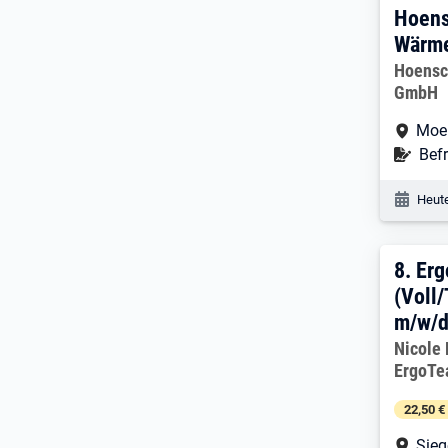
Hoens
Wärm
Arbeitg
Hoensc
GmbH
Arbe
Moe
Befr
Befr
Veröf
Heute
8. E
8.
Erg
(Voll/
m/w/
Arbeitg
Nicole
ErgoTe
22,50 €
Arbe
Sie