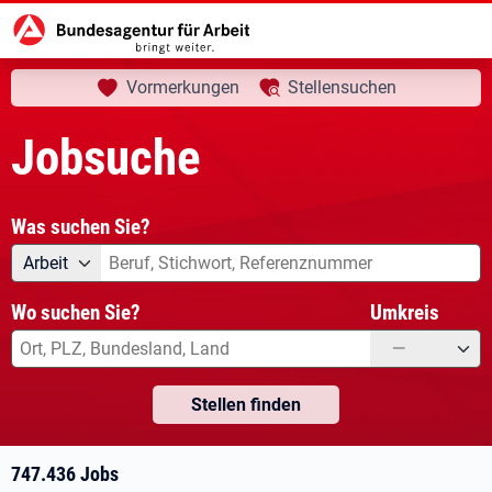
aktuelle Seite:
Startseite
Jobsuche
Ihre Suche
Vormerkungen
Stellensuchen
Jobsuche
Was suchen Sie?
Angebotsart
Was suchen Sie?
Arbeit
Wo suchen Sie?
Umkreis
—
Stellen finden
747.436 Jobs