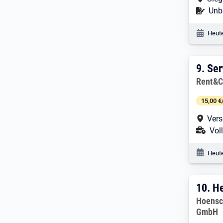
Befr
Unbe
Veröf
Heute
9. E
9.
Ser
Arbeitg
Rent&C
15,00 €
Arbe
Vers
Ans
Voll
Veröf
Heute
10. 
10.
He
Arbeitg
Hoensc
GmbH