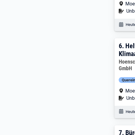
Arbe
Moe
Befr
Unbe
Veröf
Heute
6. E
6.
Hel
Klima
Arbeitg
Hoensc
GmbH
Querein
Arbe
Moe
Befr
Unbe
Veröf
Heute
7. E
7.
Bür