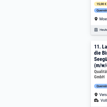
15,00 €
Querein
Arbe
Moe
Veröf
Heute
11. 
11.
La
die Bi
Seegü
(m/w/
Arbeitg
Qualit
GmbH
Querein
Arbe
Vers
Ans
Voll