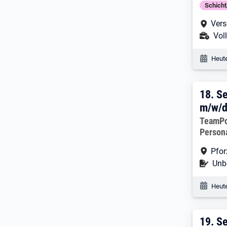
Schich
Arbe
Vers
Ans
Voll
Veröf
Heute
18. 
18.
Se
m/w/
Arbeitg
TeamP
Person
Arbe
Pfo
Befr
Unbe
Veröf
Heute
19. E
19.
Se