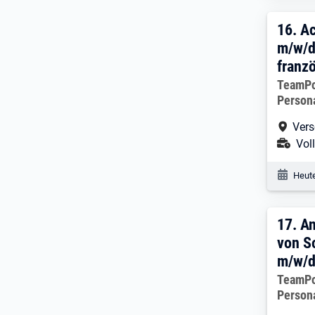
16. 
16.
A
m/w/d
franz
Arbeitg
TeamP
Person
Arbe
Vers
Ans
Voll
Veröf
Heute
17. 
17.
An
von S
m/w/
Arbeitg
TeamP
Person