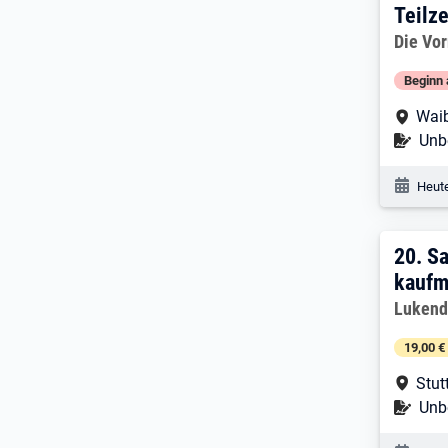
Teilze
Arbeitg
Die Vo
Beginn 
Arbe
Waib
Befr
Unbe
Veröf
Heute
20. 
20.
Sa
kaufm
Arbeitg
Lukend
19,00 €
Arbe
Stut
Befr
Unbe