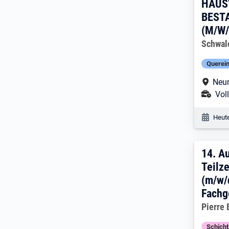
HAUS
BEST
(M/W/
Arbeitg
Schwal
Querein
Arbe
Neum
Ans
Voll
Veröf
Heute
14. 
14.
Au
Teilze
(m/w/
Fachg
Arbeitg
Pierre
Schich