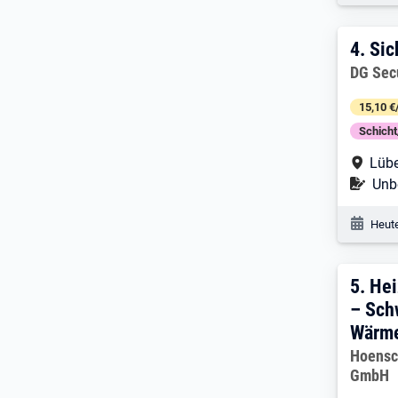
4. E
4.
Sic
Arbeitg
DG Sec
15,10 €
Schich
Arbe
Lüb
Befr
Unbe
Veröf
Heute
5. E
5.
Hei
– Sch
Wärm
Arbeitg
Hoensc
GmbH