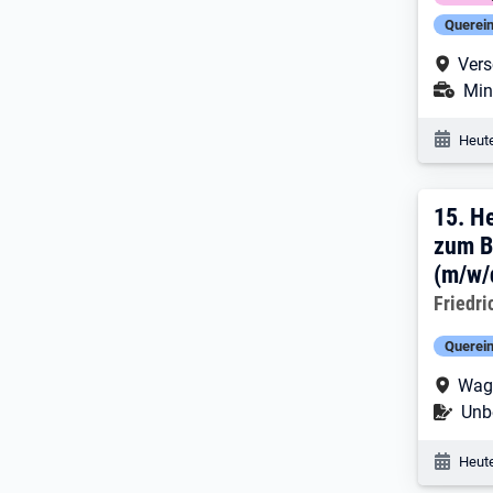
Querein
Arbe
Vers
Ans
Mini
Veröf
Heute
15. 
15.
He
zum B
(m/w/d
Arbeitg
Friedr
Querein
Arbe
Wag
Befr
Unbe
Veröf
Heute