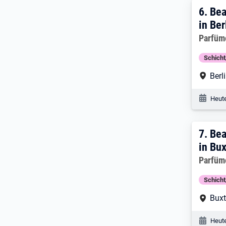
6. Er
6.
Bea
in Ber
Arbeitg
Parfüm
Schich
Arbe
Berl
Veröf
Heute
7. E
7.
Bea
in Bu
Arbeitg
Parfüm
Schich
Arbe
Bux
Veröf
Heute