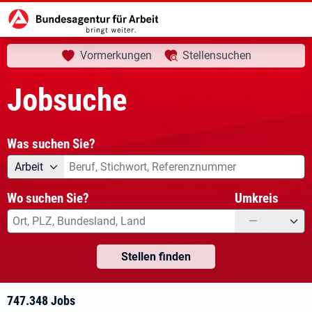
aktuelle Seite:
Startseite
Jobsuche
Ihre Suche
Vormerkungen
Stellensuchen
Jobsuche
Was suchen Sie?
Angebotsart
Was suchen Sie?
Arbeit
Wo suchen Sie?
Umkreis
—
Stellen finden
747.348 Jobs