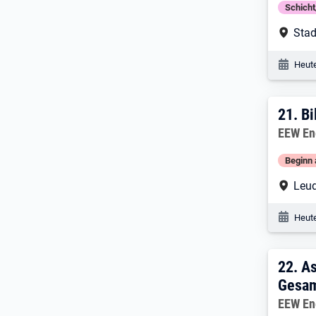
Schich
Arbe
Stad
Veröf
Heute
21. 
21.
Bi
Arbeitg
EEW En
Beginn 
Arbe
Leu
Veröf
Heute
22. 
22.
As
Gesam
Arbeitg
EEW En