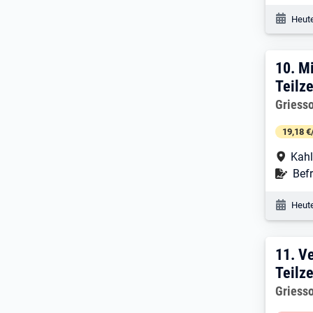
Veröf
Heute
10. 
10.
Mi
Teilze
Arbeitg
Griess
19,18 €
Arbe
Kahl
Befr
Befr
Veröf
Heute
11. 
11.
Ve
Teilze
Arbeitg
Griess