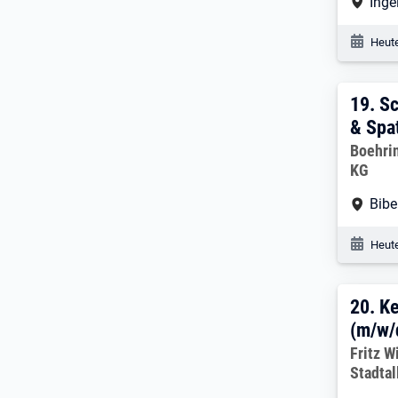
Arbe
Inge
Veröf
Heute
19. 
19.
Sc
& Spa
Arbeitg
Boehri
KG
Arbe
Bibe
Veröf
Heute
20. 
20.
Ke
(m/w/
Arbeitg
Fritz W
Stadtal