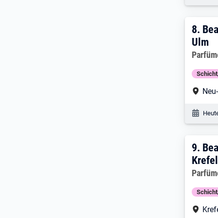
8. E
8.
Bea
Ulm
Arbeitg
Parfüm
Schich
Arbe
Neu
Veröf
Heute
9. E
9.
Bea
Krefe
Arbeitg
Parfüm
Schich
Arbe
Kref