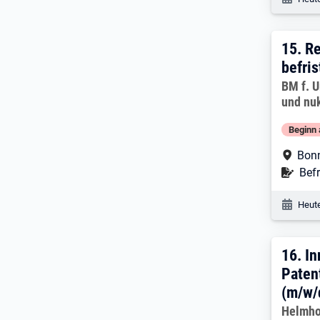
15. E
15.
Re
befris
Arbeitg
BM f. U
und nuk
Beginn 
Arbe
Bon
Befr
Befr
Veröf
Heute
16. 
16.
In
Paten
(m/w/
Arbeitg
Helmho