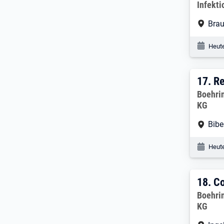
Infekt
Arbe
Bra
Veröf
Heute
17. 
17.
Re
Arbeitg
Boehri
KG
Arbe
Bibe
Veröf
Heute
18. 
18.
Co
Arbeitg
Boehri
KG