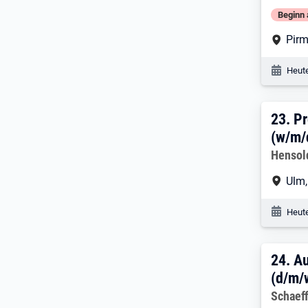
Beginn 
Arbe
Pir
Veröf
Heute
23. 
23.
Pr
(w/m/
Arbeitg
Hensol
Arbe
Ulm
Veröf
Heute
24. 
24.
Au
(d/m/
Arbeitg
Schaeff