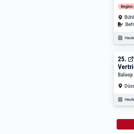
Beginn 
Arbe
Bühl
Befr
Befr
Veröf
Heute
25. 
25.
Vertr
Arbeitg
Baloop
Arbe
Düss
Veröf
Heute