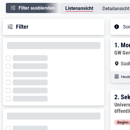
Filter ausblenden
Listenansicht
Detailansicht
Filter
Sor
Ergeb
1. E
1.
Mon
Arbeitg
GW Ger
Arbe
Süd
Veröf
Heute
2. E
2.
Sek
Arbeitg
Univers
öffentl
Beginn 