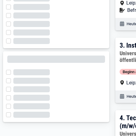
Arbe
Leip
Befr
Befr
Veröf
Heute
3. E
3.
Ins
Arbeitg
Univers
öffentl
Beginn 
Arbe
Leip
Veröf
Heute
4. E
4.
Tec
(m/w/
Arbeitg
Univers