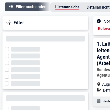
Filter ausblenden
Listenansicht
Detailansicht
Sor
Filter
Sortieru
Relev
Ergeb
1. E
1.
Lei
leiten
Agent
(Arbe
Arbeitg
Bundes
Agentu
Arbe
Augs
Befr
Befr
Veröf
Heute