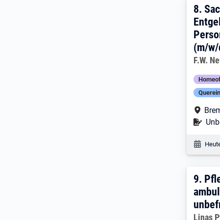
8. E
8.
Sac
Entge
Perso
(m/w/
Arbeitg
F.W. N
Homeof
Querein
Arbe
Bre
Befr
Unbe
Veröf
Heute
9. E
9.
Pfl
ambul
unbef
Arbeitg
Linas 