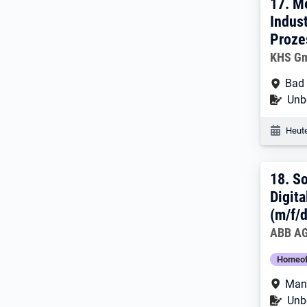
17. 
17.
Me
Indus
Proze
Arbeitg
KHS G
Arbe
Bad
Befr
Unbe
Veröf
Heute
18. 
18.
So
Digit
(m/f/d
Arbeitg
ABB A
Homeof
Arbe
Man
Befr
Unbe