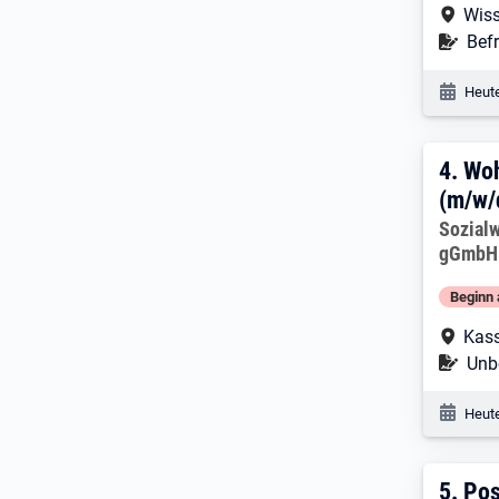
Arbe
Wiss
Befr
Befr
Veröf
Heute
4. E
4.
Woh
(m/w/
Arbeitg
Sozial
gGmbH
Beginn 
Arbe
Kass
Befr
Unbe
Veröf
Heute
5. E
5.
Pos