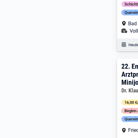
Schich
Querein
Arbe
Bad 
Ans
Voll
Veröf
Heute
22. 
22.
Em
Arztpr
Minij
Arbeitg
Dr. Kla
16,00 €
Beginn 
Querein
Arbe
Frie