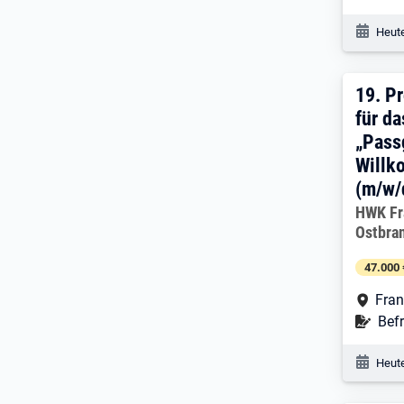
Veröf
Heute
19. 
19.
Pr
für da
„Pass
Willk
(m/w/
Arbeitg
HWK Fr
Ostbra
47.000 
Arbe
Fran
Befr
Befr
Veröf
Heute