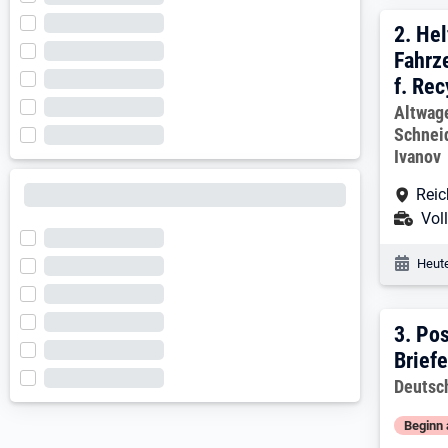
2. E
2.
Hel
Fahrz
f. Rec
Arbeitg
Altwag
Schnei
Ivanov
Arbe
Reic
Ans
Voll
Veröf
Heute
3. E
3.
Pos
Brief
Arbeitg
Deutsc
Beginn 