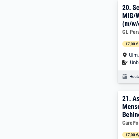
20. 
20.
Sc
MIG/W
(m/w/
Arbeitg
GL Per
17,00 €
Arbe
Ulm
Befr
Unbe
Veröf
Heute
21. 
21.
As
Mensc
Behin
Arbeitg
CarePoi
17,00 €