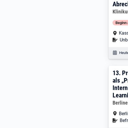
Abrec
Arbeitg
Klinik
Beginn 
Arbe
Kass
Befr
Unbe
Veröf
Heute
13. 
13.
Pr
als „P
Inter
Learn
Arbeitg
Berline
Arbe
Berl
Befr
Befr