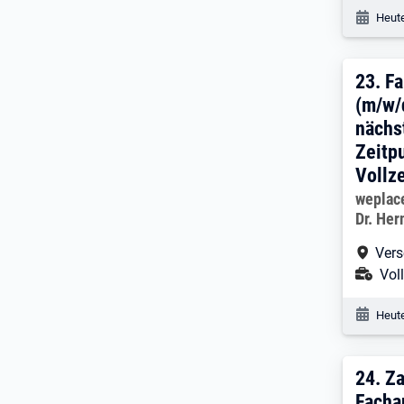
Veröf
Heute
23. 
23.
Fa
(m/w/
nächs
Zeitpu
Vollze
Arbeitg
weplac
Dr. Her
Arbe
Vers
Ans
Voll
Veröf
Heute
24. 
24.
Za
Facha