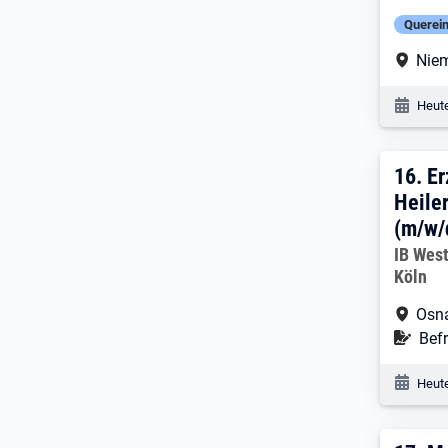
Querein
Arbe
Nie
Veröf
Heute
16. 
16.
Er
Heile
(m/w/
Arbeitg
IB Wes
Köln
Arbe
Osn
Befr
Befr
Veröf
Heute