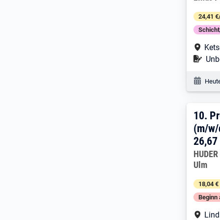
24,41 €
Schich
Arbe
Kets
Befr
Unbe
Veröf
Heute
10. 
10.
Pr
(m/w/
26,67
Arbeitg
HUDER 
Ulm
18,04 €
Beginn 
Arbe
Lind