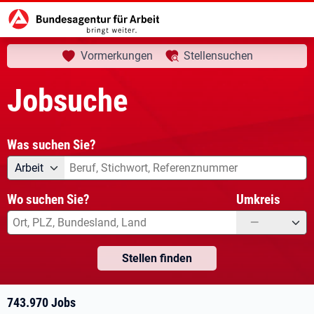
aktuelle Seite:
Startseite
Jobsuche
Ihre Suche
Vormerkungen
Stellensuchen
Jobsuche
Was suchen Sie?
Angebotsart
Was suchen Sie?
Arbeit
Wo suchen Sie?
Umkreis
—
Stellen finden
743.970 Jobs