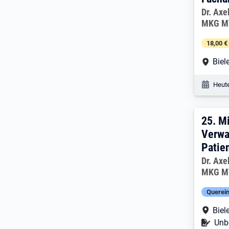
Arbeitg
Dr. Axe
MKG M
18,00 €
Arbe
Biel
Veröf
Heute
25. 
25.
Mi
Verwa
Patie
Arbeitg
Dr. Axe
MKG M
Querein
Arbe
Biel
Befr
Unbe