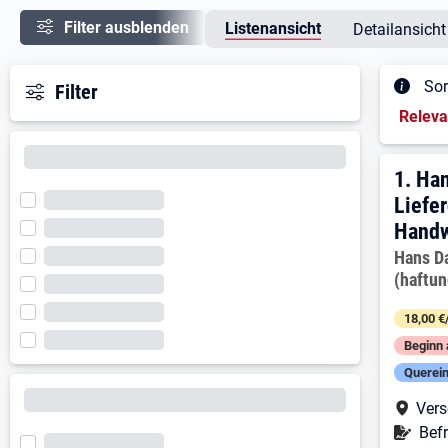
Filter ausblenden
Listenansicht
Detailansicht
Sor
Filter
Sortieru
Relev
Ergeb
1. E
1.
Han
Liefer
Handw
Arbeitg
Hans D
(haftu
18,00 €
Beginn 
Querein
Arbe
Vers
Befr
Befr