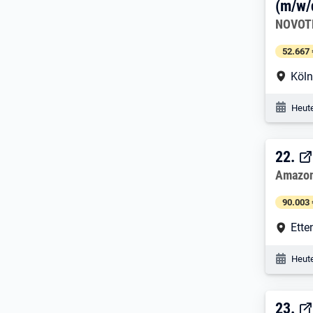
(m/w/
Arbeitg
NOVOT
52.667 
Arbe
Köl
Veröf
Heute
22. 
22.
Arbeitg
Amazo
90.003 
Arbe
Ette
Veröf
Heute
23. 
23.