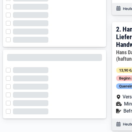
Veröf
Heute
2. E
2.
Han
Liefer
Handw
Arbeitg
Hans D
(haftu
13,90 €
Beginn 
Querein
Arbe
Vers
Ans
Min
Befr
Befr
Veröf
Heute