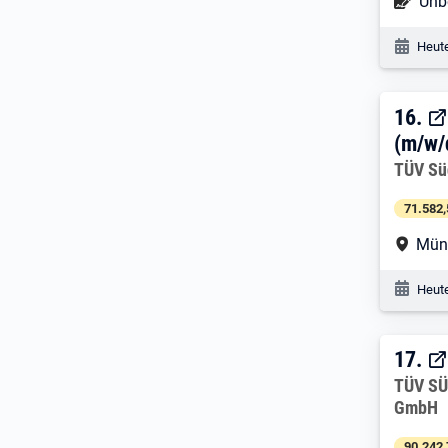
Befr
Unbe
Veröf
Heute
16. 
16.
(m/w/
Arbeitg
TÜV Sü
71.582,
Arbe
Mün
Veröf
Heute
17. 
17.
Arbeitg
TÜV SÜ
GmbH
90.242,