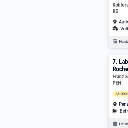
Arbeitg
Köhler
KG
Arbe
Auri
Ans
Voll
Veröf
Heute
7. E
7.
Lab
Roche
Arbeitg
Franz 
PEN
35.000 
Arbe
Pen
Befr
Befr
Veröf
Heute