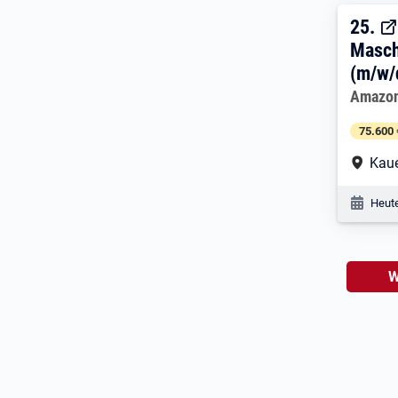
25. 
25.
Masch
(m/w/
Arbeitg
Amazo
75.600 
Arbe
Kaue
Veröf
Heute
W