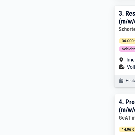
3. E
3.
Res
(m/w/
Arbeitg
Schort
36.000 
Schich
Arbe
Ilme
Ans
Voll
Veröf
Heute
4. E
4.
Pro
(m/w/
Arbeitg
GeAT m
14,96 €