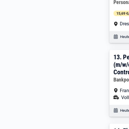
Person
15,69 €
Arbe
Dre
Veröf
Heute
13. 
13.
Pe
(m/w/
Contr
Arbeitg
Bankp
Arbe
Fran
Ans
Voll
Veröf
Heute