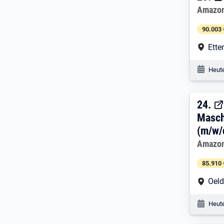
Arbeitg
Amazo
90.003 
Arbe
Ette
Veröf
Heute
24. 
24.
Masch
(m/w/
Arbeitg
Amazo
85.910 
Arbe
Oeld
Veröf
Heute