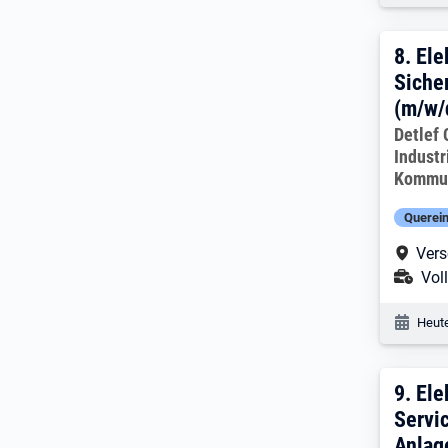
8. Er
8.
Ele
Siche
(m/w/d
Arbeitg
Detlef
Industr
Kommun
Querein
Arbe
Vers
Ans
Voll
Veröf
Heute
9. E
9.
Ele
Servi
Anlag