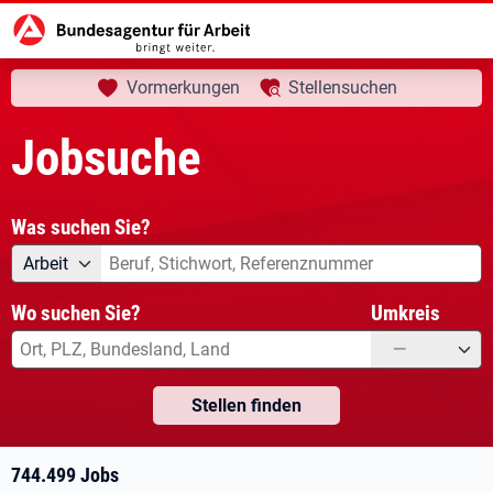
aktuelle Seite:
Startseite
Jobsuche
Ihre Suche
Vormerkungen
Stellensuchen
Jobsuche
Was suchen Sie?
Angebotsart
Was suchen Sie?
Arbeit
Wo suchen Sie?
Umkreis
—
Stellen finden
744.499 Jobs