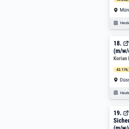
Arbe
Mün
Veröf
Heute
18. 
18.
(m/w/
Arbeitg
Korian
42.176,
Arbe
Düss
Veröf
Heute
19. 
19.
Siche
(m/w/