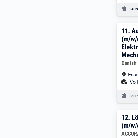
Veröf
Heute
11. 
11.
Au
(m/w/
Elekt
Mecha
Arbeitg
Danish
Arbe
Esse
Ans
Voll
Veröf
Heute
12. 
12.
Lö
(m/w/
Arbeitg
ACCURA