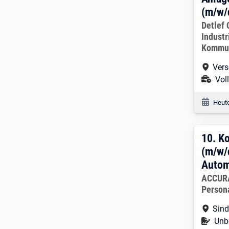
(m/w/
Arbeitg
Detlef
Industr
Kommun
Arbe
Vers
Ans
Voll
Veröf
Heute
10. 
10.
Ko
(m/w/
Autom
Arbeitg
ACCURA
Person
Arbe
Sind
Befr
Unbe