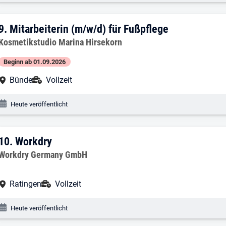
9. Ergebnis: Mitarbeiterin (m/w/d) für F
9.
Mitarbeiterin (m/w/d) für Fußpflege
Arbeitgeber:
Kosmetikstudio Marina Hirsekorn
Beginn ab 01.09.2026
Arbeitsort:
Anstellungsart:
Bünde
Vollzeit
Veröffentlichungsdatum:
Heute veröffentlicht
10. Ergebnis: Workdry
10.
Workdry
Arbeitgeber:
Workdry Germany GmbH
Arbeitsort:
Anstellungsart:
Ratingen
Vollzeit
Veröffentlichungsdatum:
Heute veröffentlicht