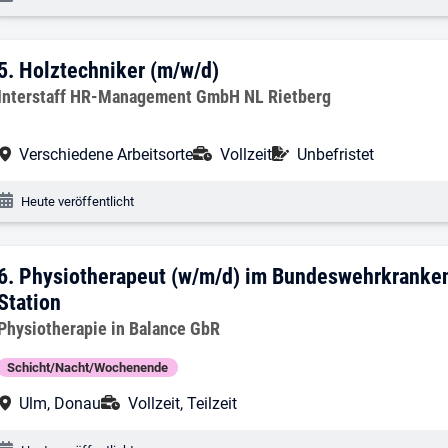
5. Ergebnis: Holztechniker (m/w/d)
5.
Holztechniker (m/w/d)
Arbeitgeber:
Interstaff HR-Management GmbH NL Rietberg
Arbeitsort:
Anstellungsart:
Befristung:
Verschiedene Arbeitsorte
Vollzeit
Unbefristet
Veröffentlichungsdatum:
Heute veröffentlicht
6. Ergebnis: Physiotherapeut (w/m/d) i
6.
Physiotherapeut (w/m/d) im Bundeswehrkranken
Station
Arbeitgeber:
Physiotherapie in Balance GbR
Schicht/Nacht/Wochenende
Arbeitsort:
Anstellungsart:
Ulm, Donau
Vollzeit, Teilzeit