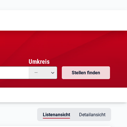
Meine
Vormerkungen
Meine
Stellensuchen
Umkreis
—
Stellen finden
Listenansicht
Detailansicht