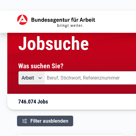
aktuelle Seite:
Startseite
Jobsuche
Ihre Suche
Jobsuche
Was suchen Sie?
Angebotsart
Was suchen Sie?
Arbeit
746.074 Jobs
Filter ausblenden