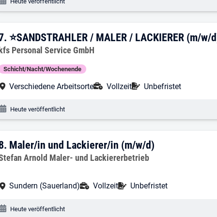
Veröffentlichungsdatum:
Heute veröffentlicht
7. Ergebnis: ⭐️SANDSTRAHLER / MALER
7.
⭐️SANDSTRAHLER / MALER / LACKIERER (m/w/d
Arbeitgeber:
kfs Personal Service GmbH
Schicht/Nacht/Wochenende
Arbeitsort:
Anstellungsart:
Befristung:
Verschiedene Arbeitsorte
Vollzeit
Unbefristet
Veröffentlichungsdatum:
Heute veröffentlicht
8. Ergebnis: Maler/in und Lackierer/in (
8.
Maler/in und Lackierer/in (m/w/d)
Arbeitgeber:
Stefan Arnold Maler- und Lackiererbetrieb
Arbeitsort:
Anstellungsart:
Befristung:
Sundern (Sauerland)
Vollzeit
Unbefristet
Veröffentlichungsdatum:
Heute veröffentlicht