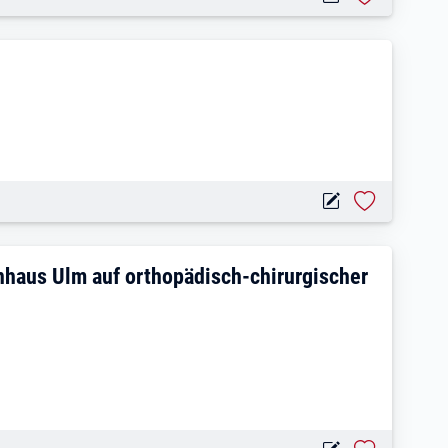
m Bundeswehrkrankenhaus Ulm auf ortho
haus Ulm auf orthopädisch-chirurgischer