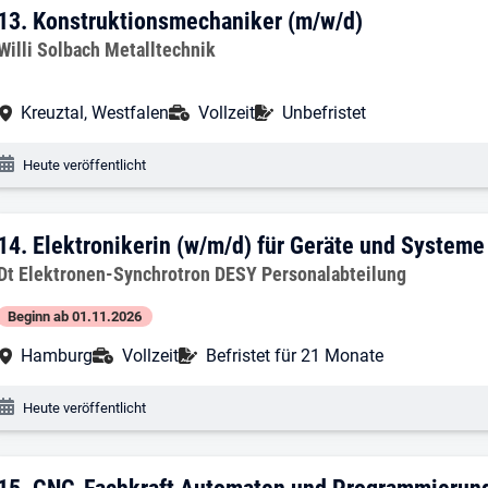
13. Ergebnis: Konstruktionsmechaniker
13.
Konstruktionsmechaniker (m/w/d)
Arbeitgeber:
Willi Solbach Metalltechnik
Arbeitsort:
Anstellungsart:
Befristung:
Kreuztal, Westfalen
Vollzeit
Unbefristet
Veröffentlichungsdatum:
Heute veröffentlicht
14. Ergebnis: Elektronikerin (w/m/d) fü
14.
Elektronikerin (w/m/d) für Geräte und Systeme
Arbeitgeber:
Dt Elektronen-Synchrotron DESY Personalabteilung
Beginn ab 01.11.2026
Arbeitsort:
Anstellungsart:
Befristung:
Hamburg
Vollzeit
Befristet für 21 Monate
Veröffentlichungsdatum:
Heute veröffentlicht