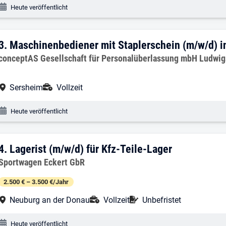
Veröffentlichungsdatum:
Heute veröffentlicht
3. Ergebnis: Maschinenbediener mit Sta
3.
Maschinenbediener mit Staplerschein (m/w/d) i
Arbeitgeber:
conceptAS Gesellschaft für Personalüberlassung mbH Ludwi
Arbeitsort:
Anstellungsart:
Sersheim
Vollzeit
Veröffentlichungsdatum:
Heute veröffentlicht
4. Ergebnis: Lagerist (m/w/d) für Kfz-Te
4.
Lagerist (m/w/d) für Kfz-Teile-Lager
Arbeitgeber:
Sportwagen Eckert GbR
2.500 € – 3.500 €/Jahr
Arbeitsort:
Anstellungsart:
Befristung:
Neuburg an der Donau
Vollzeit
Unbefristet
Veröffentlichungsdatum:
Heute veröffentlicht