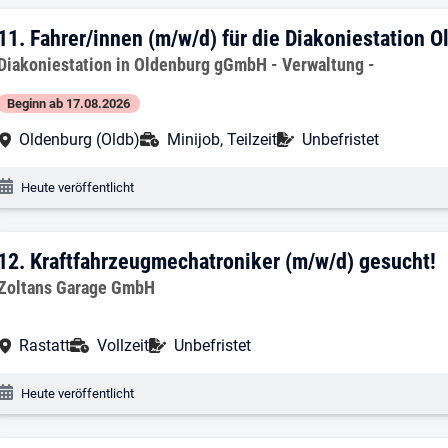
11. Ergebnis: Fahrer/innen (m/w/d) für
11.
Fahrer/innen (m/w/d) für die Diakoniestation
Arbeitgeber:
Diakoniestation in Oldenburg gGmbH - Verwaltung -
Beginn ab 17.08.2026
Arbeitsort:
Anstellungsart:
Befristung:
Oldenburg (Oldb)
Minijob, Teilzeit
Unbefristet
Veröffentlichungsdatum:
Heute veröffentlicht
12. Ergebnis: Kraftfahrzeugmechatronik
12.
Kraftfahrzeugmechatroniker (m/w/d) gesucht!
Arbeitgeber:
Zoltans Garage GmbH
Arbeitsort:
Anstellungsart:
Befristung:
Rastatt
Vollzeit
Unbefristet
Veröffentlichungsdatum:
Heute veröffentlicht