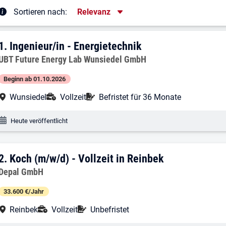
Sortierung
Sortieren nach:
Relevanz
rgebnisliste
1. Ergebnis: Ingenieur/in - Energietechn
1.
Ingenieur/in - Energietechnik
Arbeitgeber:
UBT Future Energy Lab Wunsiedel GmbH
Beginn ab 01.10.2026
Arbeitsort:
Anstellungsart:
Befristung:
Wunsiedel
Vollzeit
Befristet für 36 Monate
Veröffentlichungsdatum:
Heute veröffentlicht
2. Ergebnis: Koch (m/w/d) - Vollzeit in 
2.
Koch (m/w/d) - Vollzeit in Reinbek
Arbeitgeber:
Depal GmbH
33.600 €/Jahr
Arbeitsort:
Anstellungsart:
Befristung:
Reinbek
Vollzeit
Unbefristet