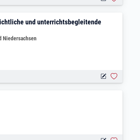
m/d) für außerunterrichtliche und unterr
ichtliche und unterrichtsbegleitende
nd Niedersachsen
w/d)