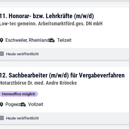
11. Ergebnis: Honorar- bzw. Lehrkräfte 
11.
Honorar- bzw. Lehrkräfte (m/w/d)
Arbeitgeber:
Low-tec gemeinn. Arbeitsmarktförd.ges. DN mbH
Arbeitsort:
Anstellungsart:
Eschweiler, Rheinland
Teilzeit
Veröffentlichungsdatum:
Heute veröffentlicht
12. Ergebnis: Sachbearbeiter (m/w/d) fü
12.
Sachbearbeiter (m/w/d) für Vergabeverfahren
Arbeitgeber:
Notarztbörse Dr. med. Andre Kröncke
Homeoffice möglich
Arbeitsort:
Anstellungsart:
Pogeez
Vollzeit
Veröffentlichungsdatum:
Heute veröffentlicht