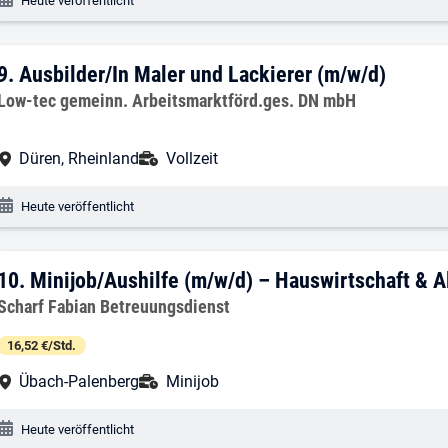
Heute veröffentlicht
9. Ergebnis: Ausbilder/In Maler und Lac
9.
Ausbilder/In Maler und Lackierer (m/w/d)
Arbeitgeber:
Low-tec gemeinn. Arbeitsmarktförd.ges. DN mbH
Arbeitsort:
Anstellungsart:
Düren, Rheinland
Vollzeit
Veröffentlichungsdatum:
Heute veröffentlicht
10. Ergebnis: Minijob/Aushilfe (m/w/d) 
10.
Minijob/Aushilfe (m/w/d) – Hauswirtschaft & A
Arbeitgeber:
Scharf Fabian Betreuungsdienst
16,52 €/Std.
Arbeitsort:
Anstellungsart:
Übach-Palenberg
Minijob
Veröffentlichungsdatum:
Heute veröffentlicht