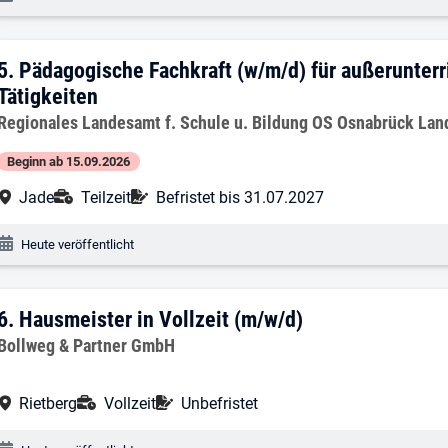
5. Ergebnis: Pädagogische Fachkraft (w/
5.
Pädagogische Fachkraft (w/m/d) für außerunterr
Tätigkeiten
Arbeitgeber:
Regionales Landesamt f. Schule u. Bildung OS Osnabrück La
Beginn ab 15.09.2026
Arbeitsort:
Anstellungsart:
Befristung:
Jade
Teilzeit
Befristet bis 31.07.2027
Veröffentlichungsdatum:
Heute veröffentlicht
6. Ergebnis: Hausmeister in Vollzeit (m/
6.
Hausmeister in Vollzeit (m/w/d)
Arbeitgeber:
Bollweg & Partner GmbH
Arbeitsort:
Anstellungsart:
Befristung:
Rietberg
Vollzeit
Unbefristet