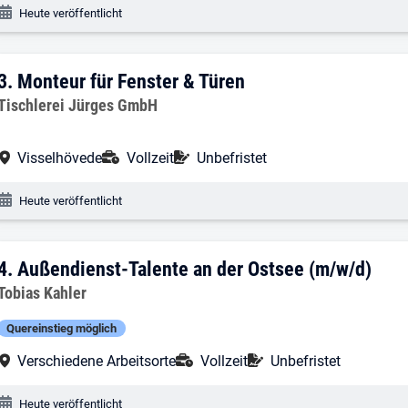
Veröffentlichungsdatum:
Heute veröffentlicht
3. Ergebnis: Monteur für Fenster & Türe
3.
Monteur für Fenster & Türen
Arbeitgeber:
Tischlerei Jürges GmbH
Arbeitsort:
Anstellungsart:
Befristung:
Visselhövede
Vollzeit
Unbefristet
Veröffentlichungsdatum:
Heute veröffentlicht
4. Ergebnis: Außendienst-Talente an de
4.
Außendienst-Talente an der Ostsee (m/w/d)
Arbeitgeber:
Tobias Kahler
Quereinstieg möglich
Arbeitsort:
Anstellungsart:
Befristung:
Verschiedene Arbeitsorte
Vollzeit
Unbefristet
Veröffentlichungsdatum:
Heute veröffentlicht