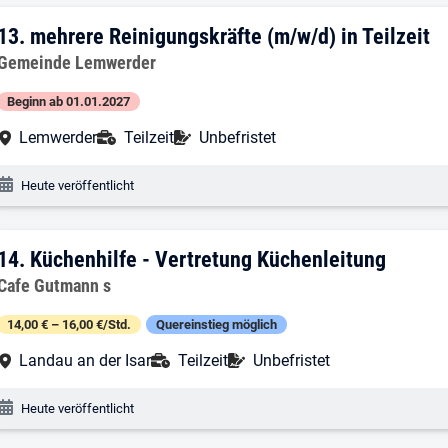
13. Ergebnis: mehrere Reinigungskräfte (
13.
mehrere Reinigungskräfte (m/w/d) in Teilzeit
Arbeitgeber:
Gemeinde Lemwerder
Beginn ab 01.01.2027
Arbeitsort:
Anstellungsart:
Befristung:
Lemwerder
Teilzeit
Unbefristet
Veröffentlichungsdatum:
Heute veröffentlicht
14. Ergebnis: Küchenhilfe - Vertretung 
14.
Küchenhilfe - Vertretung Küchenleitung
Arbeitgeber:
Cafe Gutmann s
14,00 € – 16,00 €/Std.
Quereinstieg möglich
Arbeitsort:
Anstellungsart:
Befristung:
Landau an der Isar
Teilzeit
Unbefristet
Veröffentlichungsdatum:
Heute veröffentlicht