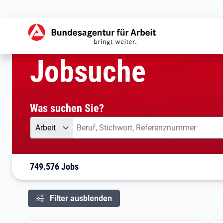
aktuelle Seite:
Startseite
Jobsuche
Ihre Suche
Jobsuche
Was suchen Sie?
Angebotsart
Was suchen Sie?
Arbeit
749.576 Jobs
Filter ausblenden