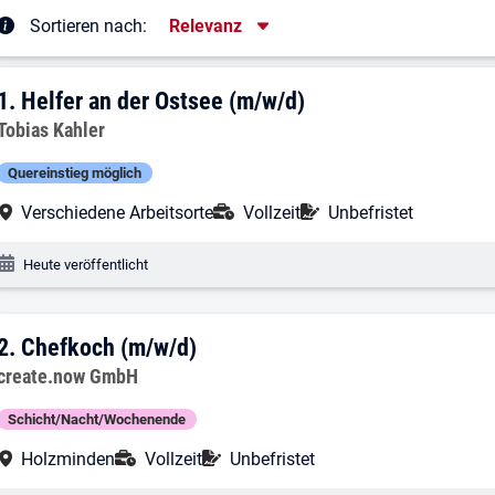
Sortierung
Sortieren nach:
Relevanz
rgebnisliste
1. Ergebnis: Helfer an der Ostsee (m/w/d
1.
Helfer an der Ostsee (m/w/d)
Arbeitgeber:
Tobias Kahler
Quereinstieg möglich
Arbeitsort:
Anstellungsart:
Befristung:
Verschiedene Arbeitsorte
Vollzeit
Unbefristet
Veröffentlichungsdatum:
Heute veröffentlicht
2. Ergebnis: Chefkoch (m/w/d)
2.
Chefkoch (m/w/d)
Arbeitgeber:
create.now GmbH
Schicht/Nacht/Wochenende
Arbeitsort:
Anstellungsart:
Befristung:
Holzminden
Vollzeit
Unbefristet