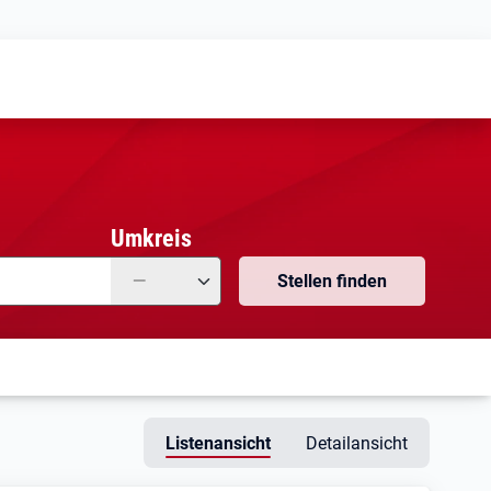
Meine
Vormerkungen
Meine
Stellensuchen
Umkreis
—
Stellen finden
Listenansicht
Detailansicht