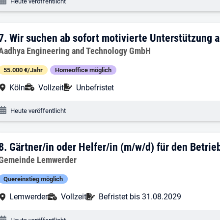
Veröffentlichungsdatum:
Heute veröffentlicht
7. Ergebnis: Wir suchen ab sofort motiv
7.
Wir suchen ab sofort motivierte Unterstützung 
Arbeitgeber:
Aadhya Engineering and Technology GmbH
55.000 €/Jahr
Homeoffice möglich
Arbeitsort:
Anstellungsart:
Befristung:
Köln
Vollzeit
Unbefristet
Veröffentlichungsdatum:
Heute veröffentlicht
8. Ergebnis: Gärtner/in oder Helfer/in (
8.
Gärtner/in oder Helfer/in (m/w/d) für den Betrie
Arbeitgeber:
Gemeinde Lemwerder
Quereinstieg möglich
Arbeitsort:
Anstellungsart:
Befristung:
Lemwerder
Vollzeit
Befristet bis 31.08.2029
Veröffentlichungsdatum: