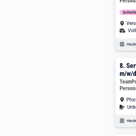
Person
Schich
Arbe
Vers
Ans
Voll
Veröf
Heute
8. E
8.
Ser
m/w/
Arbeitg
TeamP
Person
Arbe
Pfo
Befr
Unbe
Veröf
Heute