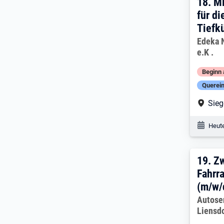
18. 
18.
Mi
für di
Tiefk
Arbeitg
Edeka 
e.K .
Beginn 
Querein
Arbe
Sie
Veröf
Heute
19. 
19.
Zw
Fahrr
(m/w/
Arbeitg
Autoser
Liensd