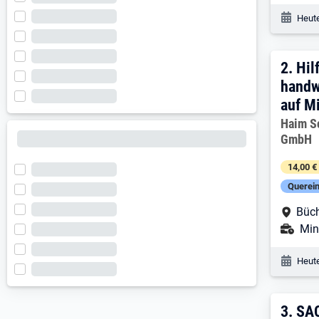
Veröf
Heute
2. E
2.
Hil
handw
auf M
Arbeitg
Haim S
GmbH
14,00 €
Querein
Arbe
Büc
Ans
Min
Veröf
Heute
3. 
3.
SA