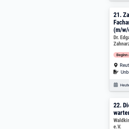
21. 
21.
Za
Facha
(m/w/d
Arbeitg
Dr. Edg
Zahnar
Beginn 
Arbe
Reut
Befr
Unbe
Veröf
Heute
22. 
22.
Di
warte
Arbeitg
Waldki
e.V.