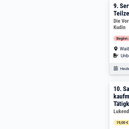
9. Er
9.
Ser
Teilze
Arbeitg
Die Vo
Kudin
Beginn 
Arbe
Waib
Befr
Unbe
Veröf
Heute
10. 
10.
Sa
kaufm
Tätig
Arbeitg
Lukend
19,00 €