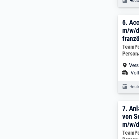
Veröf
Heute
6. E
6.
Acc
m/w/d
franz
Arbeitg
TeamP
Person
Arbe
Vers
Ans
Voll
Veröf
Heute
7. E
7.
Anl
von S
m/w/
Arbeitg
TeamP