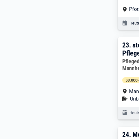
Arbe
Pfo
Veröf
Heute
23. 
23.
st
Pfleg
Arbeitg
Pflege
Mannh
53.000 
Arbe
Man
Befr
Unbe
Veröf
Heute
24. 
24.
Me