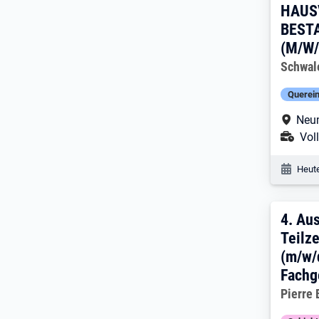
HAUS
BEST
(M/W/
Arbeitg
Schwal
Querein
Arbe
Neum
Ans
Voll
Veröf
Heute
4. E
4.
Aus
Teilze
(m/w/
Fachg
Arbeitg
Pierre