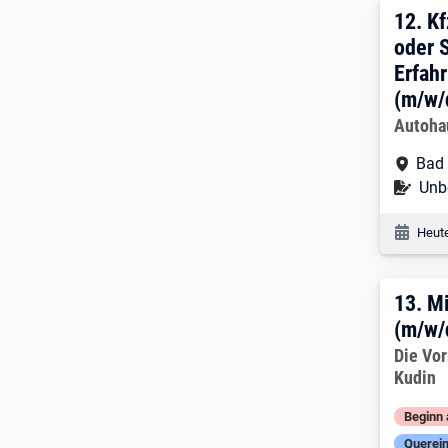
12. 
12.
Kf
oder 
Erfah
(m/w/
Arbeitg
Autoha
Arbe
Bad 
Befr
Unbe
Veröf
Heute
13. 
13.
Mi
(m/w/
Arbeitg
Die Vo
Kudin
Beginn 
Querein