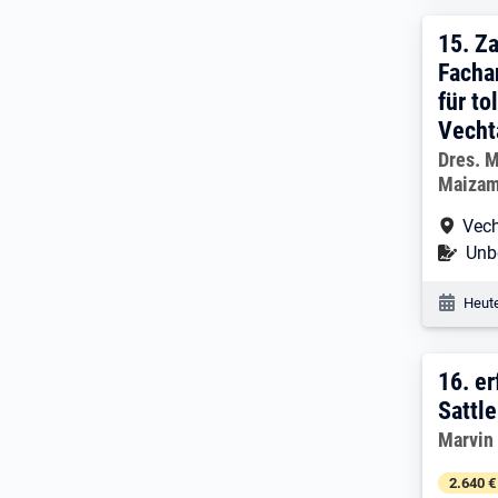
15. 
15.
Za
Facha
für to
Vecht
Arbeitg
Dres. 
Maizam
Arbe
Vec
Befr
Unbe
Veröf
Heute
16. 
16.
er
Sattle
Arbeitg
Marvin
2.640 €