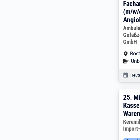
Facha
(m/w/
Angio
Arbeitg
Ambula
Gefäßz
GmbH
Arbe
Ros
Befr
Unbe
Veröf
Heute
25. 
25.
Mi
Kasse
Waren
Arbeitg
Kerami
Import