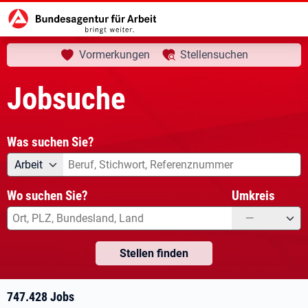
aktuelle Seite:
Startseite
Jobsuche
Ihre Suche
Vormerkungen
Stellensuchen
Jobsuche
Was suchen Sie?
Angebotsart
Was suchen Sie?
Arbeit
Wo suchen Sie?
Umkreis
—
Stellen finden
747.428 Jobs