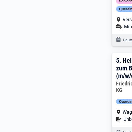
Schich
Querein
Arbe
Vers
Ans
Mini
Veröf
Heute
5. E
5.
Hel
zum B
(m/w/d
Arbeitg
Friedr
KG
Querein
Arbe
Wag
Befr
Unbe