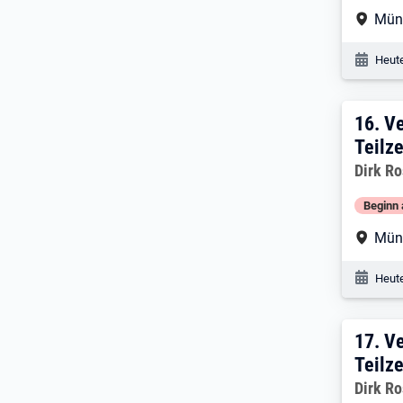
Arbe
Mün
Veröf
Heute
16:
16.
Ve
Teilze
Dirk R
Beginn 
Arbe
Mün
Veröf
Heute
17:
17.
Ve
Teilze
Dirk R