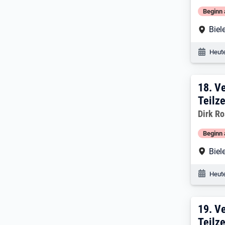
Beginn 
Arbe
Biel
Veröf
Heute
18:
18.
Ve
Teilze
Dirk R
Beginn 
Arbe
Biel
Veröf
Heute
19:
19.
Ve
Teilze