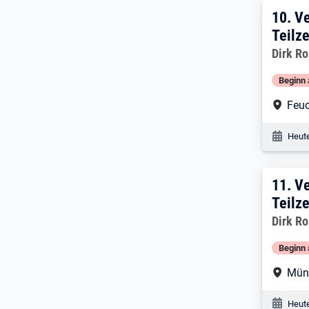
10:
10.
Ve
Teilze
Dirk R
Beginn 
Arbe
Feu
Veröf
Heute
11:
11.
Ve
Teilze
Dirk R
Beginn 
Arbe
Mün
Veröf
Heute