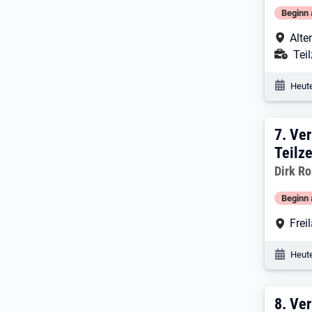
Beginn 
Arbe
Alte
Ans
Teil
Veröf
Heute
7:
V
7.
Ver
Teilze
Dirk R
Beginn 
Arbe
Frei
Veröf
Heute
8:
V
8.
Ver