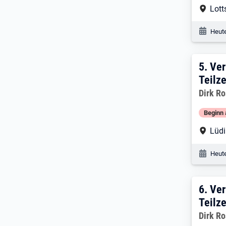
Arbe
Lott
Veröf
Heute
5:
V
5.
Ver
Teilze
Dirk R
Beginn 
Arbe
Lüd
Veröf
Heute
6:
V
6.
Ver
Teilze
Dirk R