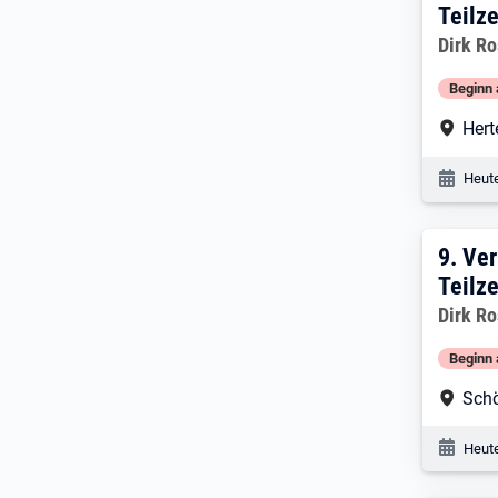
Teilze
Dirk R
Beginn 
Arbe
Hert
Veröf
Heute
9:
V
9.
Ver
Teilze
Dirk R
Beginn 
Arbe
Schö
Veröf
Heute