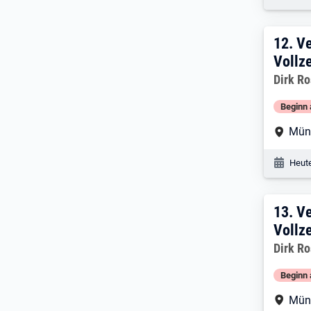
12:
12.
Ve
Vollze
Dirk R
Beginn 
Arbe
Mün
Veröf
Heute
13:
13.
Ve
Vollze
Dirk R
Beginn 
Arbe
Mün