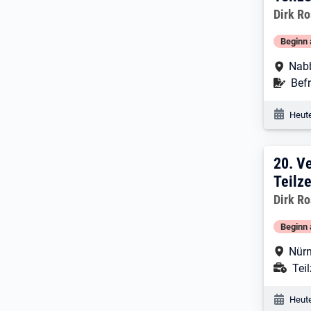
Dirk R
Beginn 
Arbe
Nab
Befr
Befr
Veröf
Heute
20:
20.
Ve
Teilze
Dirk R
Beginn 
Arbe
Nürn
Ans
Teil
Veröf
Heute