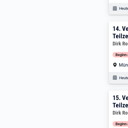
Veröf
Heute
14:
14.
Ve
Teilze
Dirk R
Beginn 
Arbe
Mün
Veröf
Heute
15:
15.
Ve
Teilze
Dirk R
Beginn 