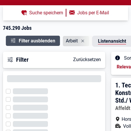
|
Suche speichern
Jobs per E-Mail
| Jobsuche der BA
745.290 Jobs
Filter ausblenden
Arbeit
Listenansicht
Entferne Angebotsart: Ar
Sor
Filter
Zurücksetzen
Sortieru
Relev
Ergebnisl
1:
T
1.
Tec
Konst
Std./
Affeld
Arbe
Hors
Ans
Voll