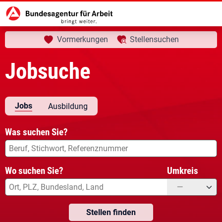
aktuelle Seite:
Startseite
Jobsuche
Ihre Suche
Vormerkungen
Stellensuchen
Jobsuche
Jobs
Ausbildung
Was suchen Sie?
Was suchen Sie?
Wo suchen Sie?
Umkreis
—
Stellen finden