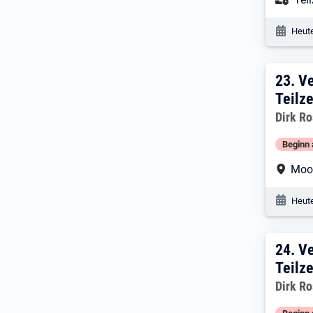
Veröf
Heute
23:
23.
Ve
Teilze
Dirk R
Beginn 
Arbe
Moo
Veröf
Heute
24:
24.
Ve
Teilze
Dirk R