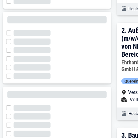
Veröf
Heute
2:
A
2.
Auß
(m/w/
von N
Berei
Ehrhard
GmbH &
Querein
Arbe
Vers
Ans
Voll
Veröf
Heute
3:
B
3.
Bau