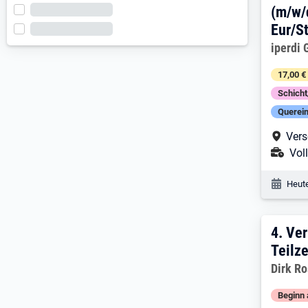
(m/w/d
Eur/S
iperdi
17,00 €
Schich
Querein
Arbe
Vers
Ans
Voll
Veröf
Heute
4:
V
4.
Ver
Teilze
Dirk R
Beginn 