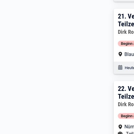
21:
21.
Ve
Teilze
Dirk R
Beginn 
Arbe
Blau
Veröf
Heute
22:
22.
Ve
Teilze
Dirk R
Beginn 
Arbe
Nürn
Ans
Teil