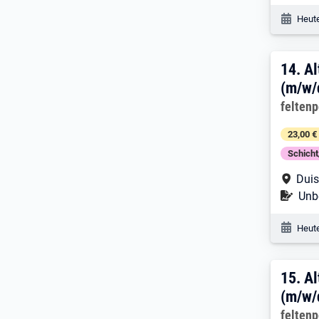
Veröf
Heute
14. 
14.
Al
(m/w/
Arbeitg
felten
23,00 €
Schich
Arbe
Dui
Befr
Unbe
Veröf
Heute
15. 
15.
Al
(m/w/
Arbeitg
felten