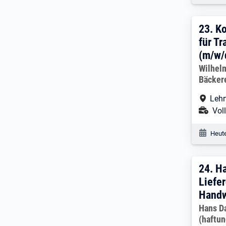
23. 
23.
Ko
für T
(m/w/d
Arbeitg
Wilhelm
Bäcker
Arbe
Lehr
Ans
Voll
Veröf
Heute
24. 
24.
Ha
Liefer
Handw
Arbeitg
Hans D
(haftu