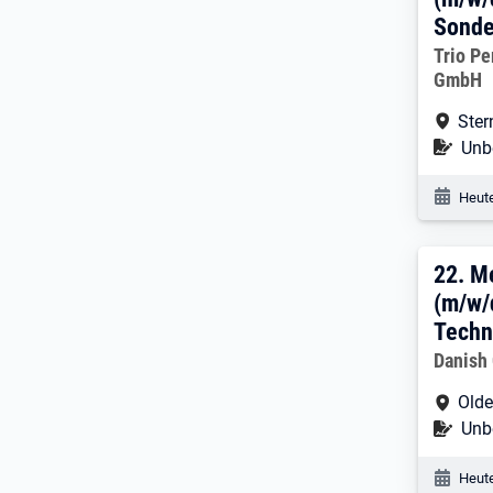
Sonde
Arbeitg
Trio P
GmbH
Arbe
Ster
Befr
Unbe
Veröf
Heute
22. 
22.
Me
(m/w/
Techni
Arbeitg
Danish
Arbe
Olde
Befr
Unbe
Veröf
Heute