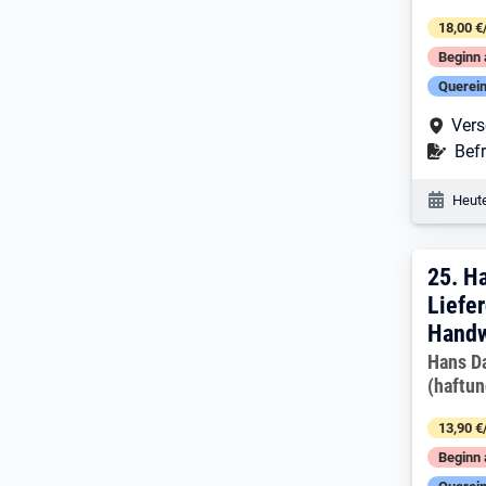
18,00 €
Beginn 
Querein
Arbe
Vers
Befr
Befr
Veröf
Heute
25. 
25.
Ha
Liefer
Handw
Arbeitg
Hans D
(haftu
13,90 €
Beginn 