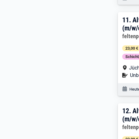
11. 
11.
Al
(m/w/
Arbeitg
felten
23,00 €
Schich
Arbe
Jüc
Befr
Unbe
Veröf
Heute
12. 
12.
Al
(m/w/
Arbeitg
felten