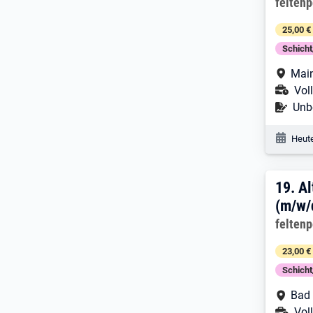
Arbeitg
felten
25,00 €
Schich
Arbe
Mai
Ans
Voll
Befr
Unbe
Veröf
Heute
19. 
19.
Al
(m/w/
Arbeitg
felten
23,00 €
Schich
Arbe
Bad
Ans
Voll