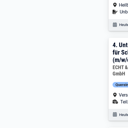
Arbe
Heil
Befr
Unbe
Veröf
Heute
4. E
4.
Unt
für S
(m/w/
Arbeitg
ECHT &
GmbH
Querein
Arbe
Vers
Ans
Teil
Veröf
Heute