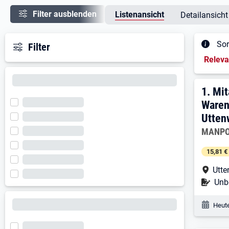
Filter ausblenden
Listenansicht
Detailansicht
Sor
Filter
Sortieru
Relev
Ergeb
1. E
1.
Mit
Waren
Utten
Arbeitg
MANPO
15,81 €
Arbe
Utte
Befr
Unbe
Veröf
Heute