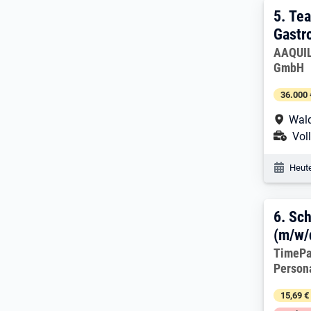
5. E
5.
Tea
Gastr
Arbeitg
AAQUIL
GmbH
36.000 
Arbe
Wald
Ans
Voll
Veröf
Heute
6. E
6.
Sch
(m/w/
Arbeitg
TimePa
Person
15,69 €