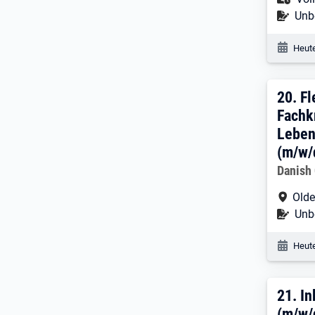
Befr
Unbe
Veröf
Heute
20. 
20.
Fl
Fachk
Leben
(m/w/d
Arbeitg
Danish
Arbe
Olde
Befr
Unbe
Veröf
Heute
21. 
21.
In
(m/w/