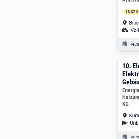
18,37 €
Arbe
Bibe
Ans
Voll
Veröf
Heute
10. 
10.
El
Elektr
Gebäu
Arbeitg
Energie
Heizun
KG
Arbe
Kürt
Befr
Unbe
Veröf
Heute