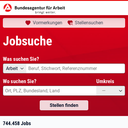
aktuelle Seite:
Startseite
Jobsuche
Ihre Suche
Vormerkungen
Stellensuchen
Jobsuche
Was suchen Sie?
Angebotsart
Was suchen Sie?
Arbeit
Wo suchen Sie?
Umkreis
—
Stellen finden
744.458 Jobs