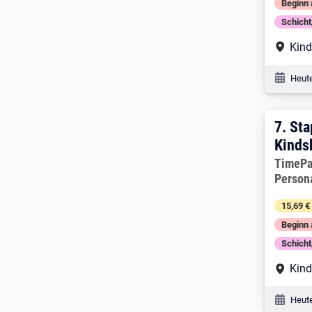
Beginn 
Schich
Arbe
Kind
Veröf
Heute
7. E
7.
Sta
Kinds
Arbeitg
TimePa
Person
15,69 €
Beginn 
Schich
Arbe
Kind
Veröf
Heute