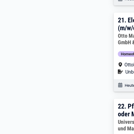
21. 
21.
El
(m/w/
Arbeitg
Otto M
GmbH &
Homeoff
Arbe
Otto
Befr
Unbe
Veröf
Heute
22. 
22.
Pf
oder 
Arbeitg
Univer
und Ma