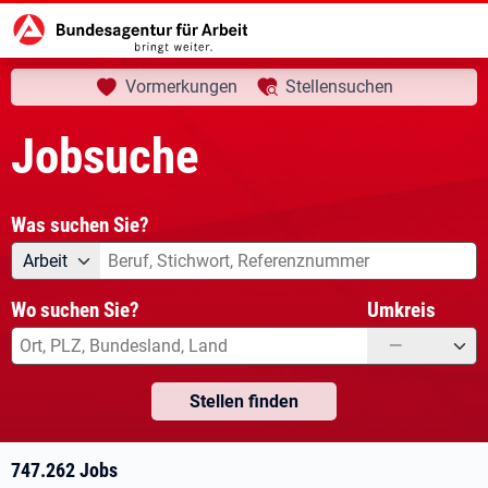
aktuelle Seite:
Startseite
Jobsuche
Ihre Suche
Vormerkungen
Stellensuchen
Jobsuche
Was suchen Sie?
Angebotsart
Was suchen Sie?
Arbeit
Wo suchen Sie?
Umkreis
—
Stellen finden
747.262 Jobs