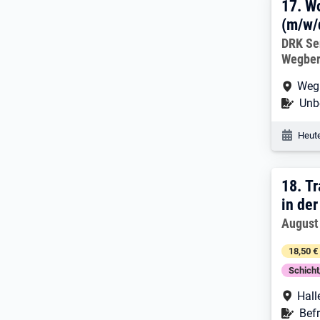
17. 
17.
Wo
(m/w/
Arbeitg
DRK Se
Wegbe
Arbe
Weg
Befr
Unbe
Veröf
Heute
18. 
18.
Tr
in de
Arbeitg
August
18,50 €
Schich
Arbe
Hall
Befr
Befr