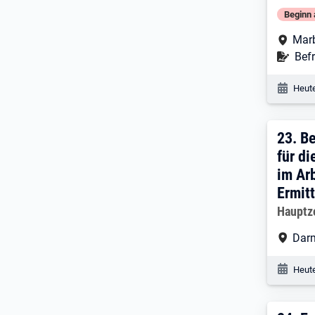
Beginn 
Arbe
Mar
Befr
Befr
Veröf
Heute
23. 
23.
Be
für d
im Ar
Ermit
Arbeitg
Hauptz
Arbe
Dar
Veröf
Heute