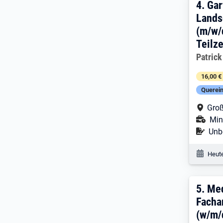
4. E
4.
Gar
Lands
(m/w/
Teilze
Arbeitg
Patric
16,00 €
Querein
Arbe
Groß
Ans
Mini
Befr
Unbe
Veröf
Heute
5. E
5.
Med
Facha
(w/m/