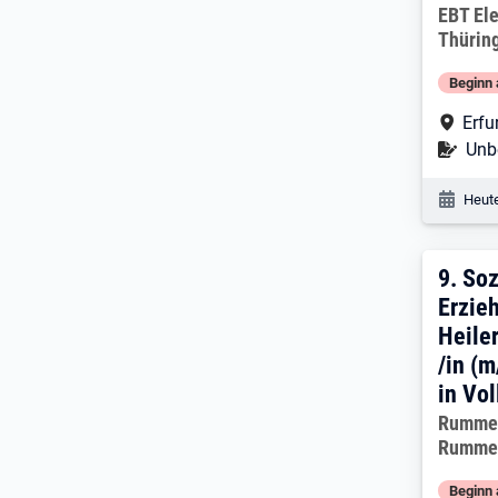
Arbeitg
EBT El
Thürin
Beginn 
Arbe
Erfu
Befr
Unbe
Veröf
Heute
9. E
9.
Soz
Erzieh
Heile
/in (
in Vol
Arbeitg
Rummel
Rummel
Beginn 