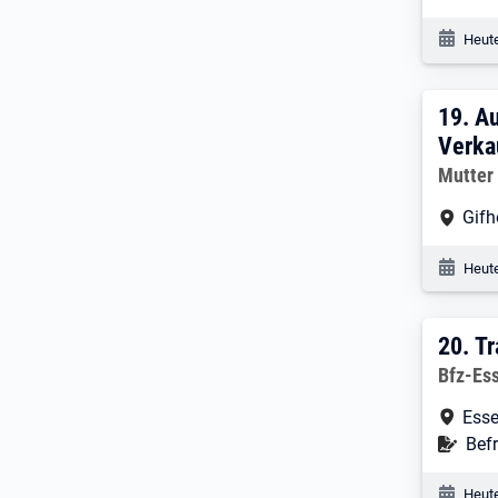
Veröf
Heute
19. 
19.
Au
Verka
Arbeitg
Mutter
Arbe
Gifh
Veröf
Heute
20. 
20.
Tr
Arbeitg
Bfz-Es
Arbe
Esse
Befr
Befr
Veröf
Heute