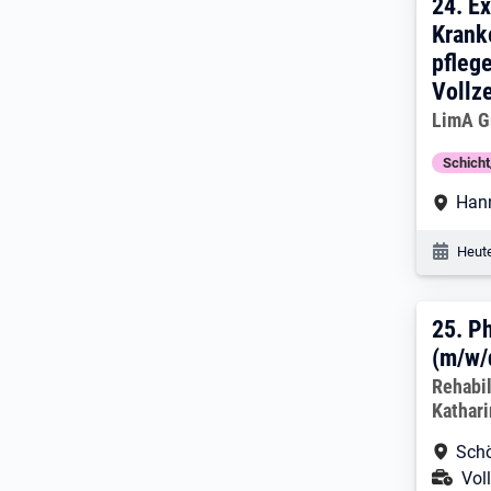
24. 
24.
Ex
Krank
pflege
Vollze
Arbeitg
LimA G
Schich
Arbe
Han
Veröf
Heute
25. 
25.
Ph
(m/w/
Arbeitg
Rehabil
Kathar
Arbe
Sch
Ans
Voll