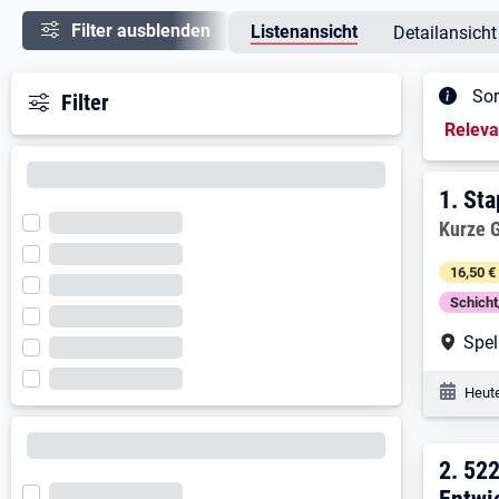
Filter ausblenden
Listenansicht
Detailansicht
Sor
Filter
Sortieru
Relev
Ergeb
1. E
1.
Sta
Arbeitg
Kurze
16,50 €
Schich
Arbe
Spel
Veröf
Heute
2. E
2.
522