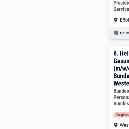
Arbeitg
Präsidi
Service
Arbe
Böbl
Veröf
Heute
6. E
6.
Hel
Gesun
(m/w/
Bunde
Weste
Arbeitg
Bundes
Person
Bundes
Beginn 
Arbe
West