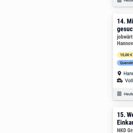
Heute
14. 
14.
Mi
gesuc
Arbeitg
jobwärt
Hanno
15,00 €
Querein
Arbe
Han
Ans
Voll
Veröf
Heute
15. 
15.
We
Einka
Arbeitg
NKD G