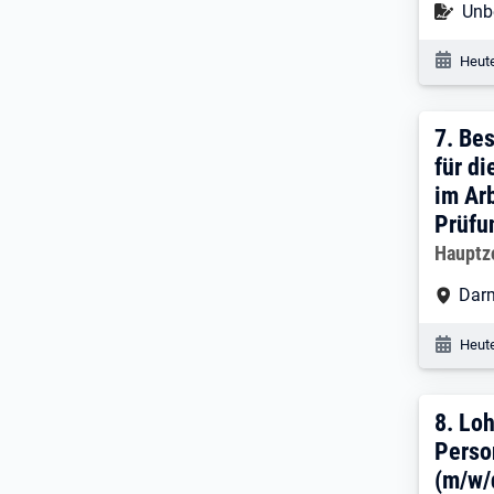
Befr
Unbe
Veröf
Heute
7. E
7.
Bes
für d
im Ar
Prüfu
Arbeitg
Hauptz
Arbe
Dar
Veröf
Heute
8. E
8.
Loh
Perso
(m/w/