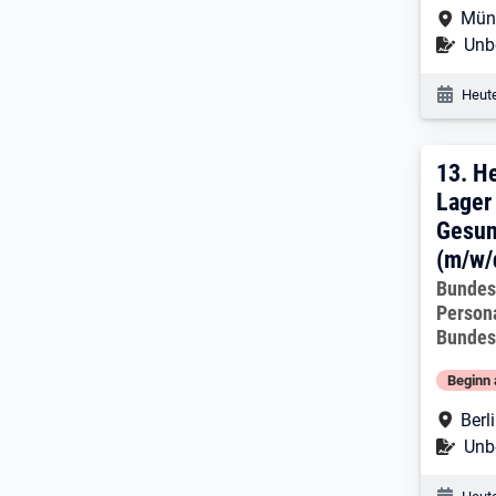
Arbe
Mün
Befr
Unbe
Veröf
Heute
13. 
13.
He
Lager
Gesun
(m/w/d
Arbeitg
Bundes
Person
Bundes
Beginn 
Arbe
Berl
Befr
Unbe
Veröf