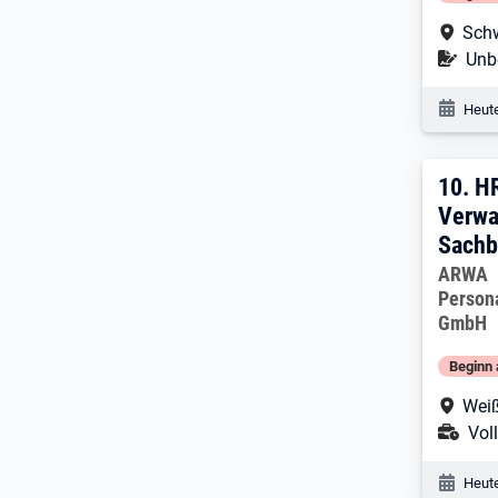
Arbe
Sch
Befr
Unbe
Veröf
Heute
10. 
10.
HR
Verwa
Sachb
Arbeitg
ARWA
Person
GmbH
Beginn 
Arbe
Weiß
Ans
Voll
Veröf
Heute