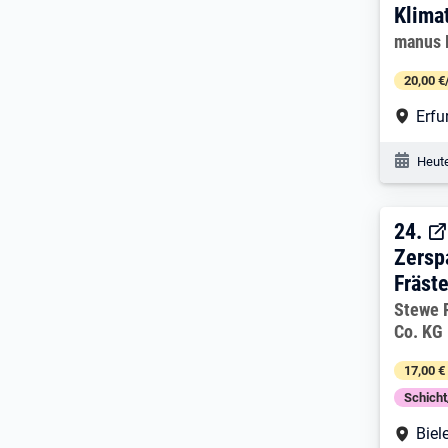
Klima
Arbeitg
manus 
20,00 €
Arbe
Erfu
Veröf
Heute
24. 
24.
Zersp
Fräst
Arbeitg
Stewe 
Co. KG 
17,00 €
Schich
Arbe
Biel