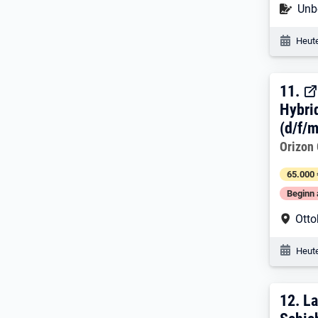
Befr
Unbe
Veröf
Heute
11. 
11.
Hybri
(d/f/m
Arbeitg
Orizon 
65.000 
Beginn 
Arbe
Otto
Veröf
Heute
12. 
12.
La