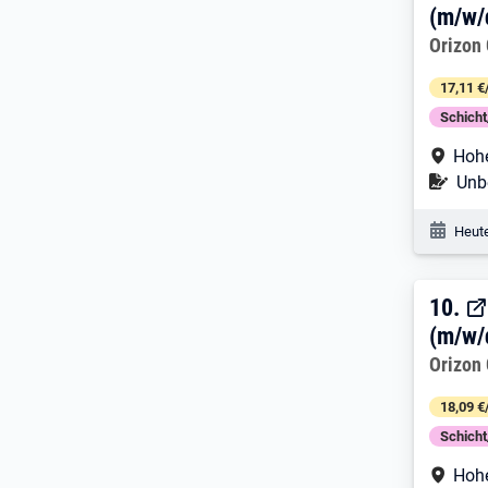
(m/w/
Arbeitg
Orizon
17,11 €
Schich
Arbe
Hoh
Befr
Unbe
Veröf
Heute
10. 
10.
(m/w/
Arbeitg
Orizon
18,09 €
Schich
Arbe
Hoh