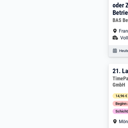
oder 
Betri
Arbeitg
BAS Be
Arbe
Fran
Ans
Voll
Veröf
Heute
21. 
21.
La
Arbeitg
TimePa
GmbH
14,96 €
Beginn 
Schich
Arbe
Mön