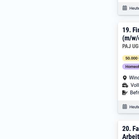
Veröf
Heute
19. 
19.
Fi
(m/w/
Arbeitg
PAJ UG
50.000 
Homeof
Arbe
Wind
Ans
Voll
Befr
Befr
Veröf
Heute
20. 
20.
Fa
Arbei