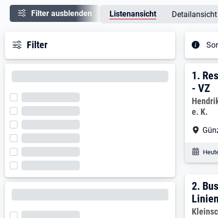
Filter ausblenden
Listenansicht
Detailansicht
Filter
Sor
Ergeb
1. E
1.
Res
- VZ
Arbeitg
Hendri
e. K.
Arbe
Gün
Veröf
Heute
2. E
2.
Bus
Linie
Arbeitg
Kleinsc