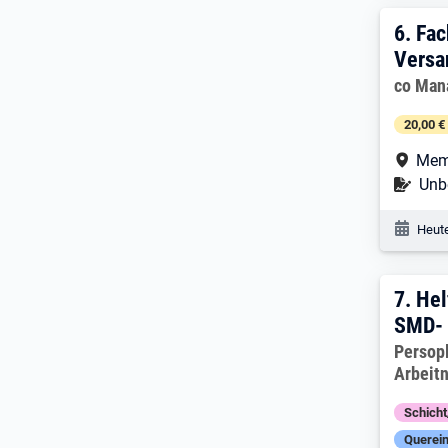
6. E
6.
Fac
Versa
Arbeitg
co Ma
20,00 €
Arbe
Mem
Befr
Unbe
Veröf
Heute
7. E
7.
Hel
SMD- 
Arbeitg
Persop
Arbeit
Schich
Querein