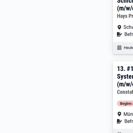
Schich
(m/w/
Arbeitg
Hays P
Arbe
Sch
Befr
Befr
Veröf
Heute
13. 
13.
#
Syste
(m/w/
Arbeitg
Consta
Beginn 
Arbe
Mün
Befr
Befr