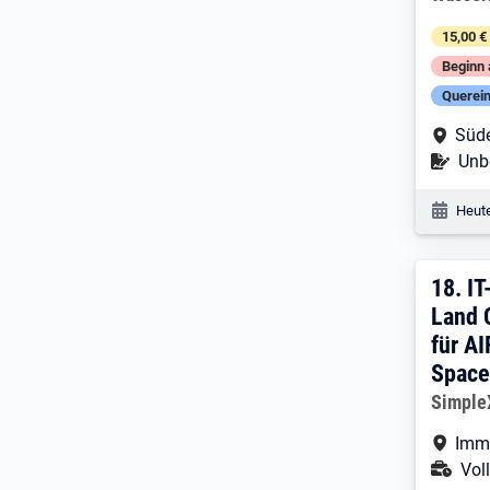
15,00 €
Beginn 
Querein
Arbe
Süde
Befr
Unbe
Veröf
Heute
18. 
18.
IT
Land 
für A
Spac
Arbeitg
Simpl
Arbe
Imm
Ans
Voll