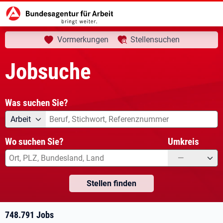
aktuelle Seite:
Startseite
Jobsuche
Ihre Suche
Vormerkungen
Stellensuchen
Jobsuche
Was suchen Sie?
Angebotsart
Was suchen Sie?
Arbeit
Wo suchen Sie?
Umkreis
—
Stellen finden
748.791 Jobs