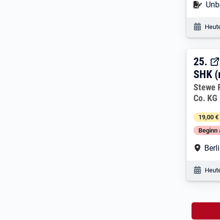
Befr
Unbe
Veröf
Heute
25. 
25.
SHK (
Arbeitg
Stewe 
Co. KG 
19,00 €
Beginn 
Arbe
Berl
Veröf
Heute