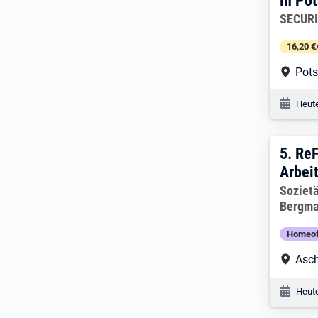
in Po
Arbeitg
SECURI
16,20 €
Arbe
Pot
Veröf
Heute
5. Er
5.
ReF
Arbeit
Arbeitg
Soziet
Bergm
Homeof
Arbe
Asc
Veröf
Heute