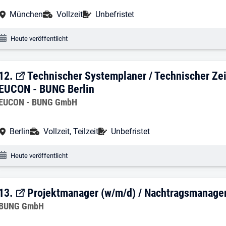
Arbeitsort:
Anstellungsart:
Befristung:
München
Vollzeit
Unbefristet
Veröffentlichungsdatum:
Heute veröffentlicht
12. Ergebnis: Technischer Systemplaner
12.
Technischer Systemplaner / Technischer Zei
EUCON - BUNG Berlin
Arbeitgeber:
EUCON - BUNG GmbH
Arbeitsort:
Anstellungsart:
Befristung:
Berlin
Vollzeit, Teilzeit
Unbefristet
Veröffentlichungsdatum:
Heute veröffentlicht
13. Ergebnis: Projektmanager (w/m/d) /
13.
Projektmanager (w/m/d) / Nachtragsmanager
Arbeitgeber:
BUNG GmbH