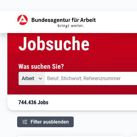
aktuelle Seite:
Startseite
Jobsuche
Ihre Suche
Jobsuche
Was suchen Sie?
Angebotsart
Was suchen Sie?
Arbeit
744.436 Jobs
Filter ausblenden