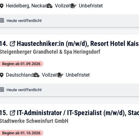
Arbeitsort:
Anstellungsart:
Befristung:
Heidelberg, Neckar
Vollzeit
Unbefristet
Veröffentlichungsdatum:
Heute veröffentlicht
14. Ergebnis: Haustechniker:in (m/w/d)
14.
Haustechniker:in (m/w/d), Resort Hotel Ka
Arbeitgeber:
Steigenberger Grandhotel & Spa Heringsdorf
Beginn ab 01.09.2026
Arbeitsort:
Anstellungsart:
Befristung:
Deutschland
Vollzeit
Unbefristet
Veröffentlichungsdatum:
Heute veröffentlicht
15. Ergebnis: IT-Administrator / IT-Spe
15.
IT-Administrator / IT-Spezialist (m/w/d), S
Arbeitgeber:
Stadtwerke Schweinfurt GmbH
Beginn ab 01.10.2026