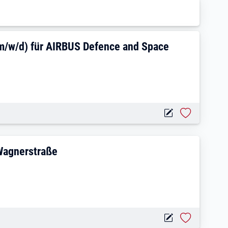
lication Developer (m/w/d) für AIRBUS 
m/w/d) für AIRBUS Defence and Space
truktion (m/w/d), Wagnerstraße
 Wagnerstraße