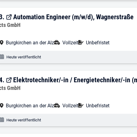
3. Ergebnis: Automation Engineer (m/w/
3.
Automation Engineer (m/w/d), Wagnerstraße
Arbeitgeber:
cts GmbH
Arbeitsort:
Anstellungsart:
Befristung:
Burgkirchen an der Alz
Vollzeit
Unbefristet
Veröffentlichungsdatum:
Heute veröffentlicht
4. Ergebnis: Elektrotechniker/-in / Ener
4.
Elektrotechniker/-in / Energietechniker/-in 
Arbeitgeber:
cts GmbH
Arbeitsort:
Anstellungsart:
Befristung:
Burgkirchen an der Alz
Vollzeit
Unbefristet
Veröffentlichungsdatum:
Heute veröffentlicht