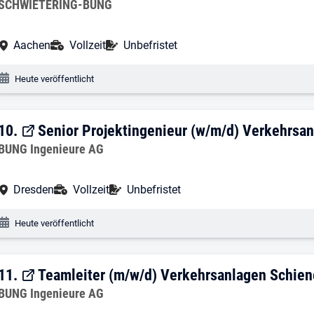
Arbeitgeber:
SCHWIETERING-BUNG
Arbeitsort:
Anstellungsart:
Befristung:
Aachen
Vollzeit
Unbefristet
Veröffentlichungsdatum:
Heute veröffentlicht
10. Ergebnis: Senior Projektingenieur 
10.
Senior Projektingenieur (w/m/d) Verkehrsa
Arbeitgeber:
BUNG Ingenieure AG
Arbeitsort:
Anstellungsart:
Befristung:
Dresden
Vollzeit
Unbefristet
Veröffentlichungsdatum:
Heute veröffentlicht
11. Ergebnis: Teamleiter (m/w/d) Verke
11.
Teamleiter (m/w/d) Verkehrsanlagen Schie
Arbeitgeber:
BUNG Ingenieure AG