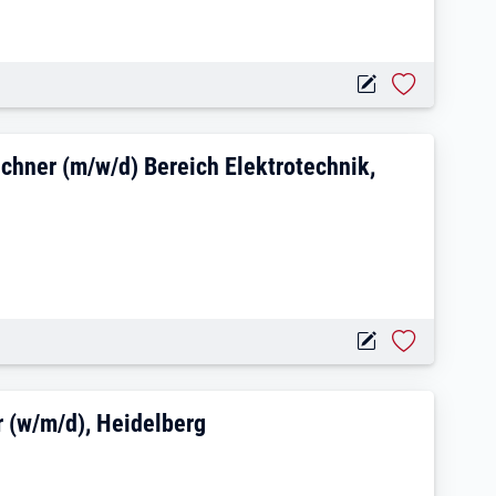
 / Technischer Zeichner (m/w/d) Bereich
chner (m/w/d) Bereich Elektrotechnik,
 Nachtragsmanager (w/m/d), Heidelberg
 (w/m/d), Heidelberg