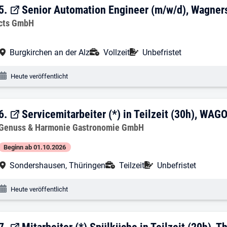
5. Ergebnis: Senior Automation Enginee
5.
Senior Automation Engineer (m/w/d), Wagner
Arbeitgeber:
cts GmbH
Arbeitsort:
Anstellungsart:
Befristung:
Burgkirchen an der Alz
Vollzeit
Unbefristet
Veröffentlichungsdatum:
Heute veröffentlicht
6. Ergebnis: Servicemitarbeiter (*) in 
6.
Servicemitarbeiter (*) in Teilzeit (30h), WA
Arbeitgeber:
Genuss & Harmonie Gastronomie GmbH
Beginn ab 01.10.2026
Arbeitsort:
Anstellungsart:
Befristung:
Sondershausen, Thüringen
Teilzeit
Unbefristet
Veröffentlichungsdatum:
Heute veröffentlicht