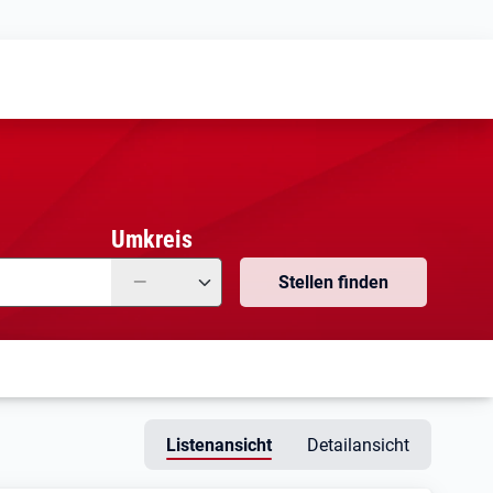
Meine
Vormerkungen
Meine
Stellensuchen
Umkreis
—
Stellen finden
Listenansicht
Detailansicht