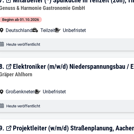
7. Ergebnis: Mitarbeiter (*) Spülküche i
7.
Mitarbeiter (*) Spülküche in Teilzeit (20h), 
Arbeitgeber:
Genuss & Harmonie Gastronomie GmbH
Beginn ab 01.10.2026
Arbeitsort:
Anstellungsart:
Befristung:
Deutschland
Teilzeit
Unbefristet
Veröffentlichungsdatum:
Heute veröffentlicht
8. Ergebnis: Elektroniker (m/w/d) Nied
8.
Elektroniker (m/w/d) Niederspannungsbau / 
Arbeitgeber:
Gräper Ahlhorn
Arbeitsort:
Befristung:
Großenkneten
Unbefristet
Veröffentlichungsdatum:
Heute veröffentlicht
9. Ergebnis: Projektleiter (w/m/d) Stra
9.
Projektleiter (w/m/d) Straßenplanung, Aache