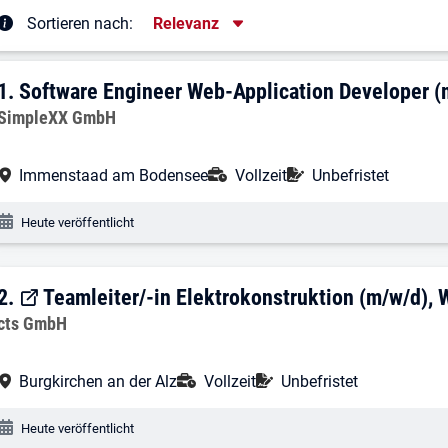
Sortierung
Sortieren nach:
Relevanz
rgebnisliste
1. Ergebnis: Software Engineer Web-App
1.
Software Engineer Web-Application Developer (
Arbeitgeber:
SimpleXX GmbH
Arbeitsort:
Anstellungsart:
Befristung:
Immenstaad am Bodensee
Vollzeit
Unbefristet
Veröffentlichungsdatum:
Heute veröffentlicht
2. Ergebnis: Teamleiter/-in Elektrokons
2.
Teamleiter/-in Elektrokonstruktion (m/w/d),
Arbeitgeber:
cts GmbH
Arbeitsort:
Anstellungsart:
Befristung:
Burgkirchen an der Alz
Vollzeit
Unbefristet
Veröffentlichungsdatum:
Heute veröffentlicht