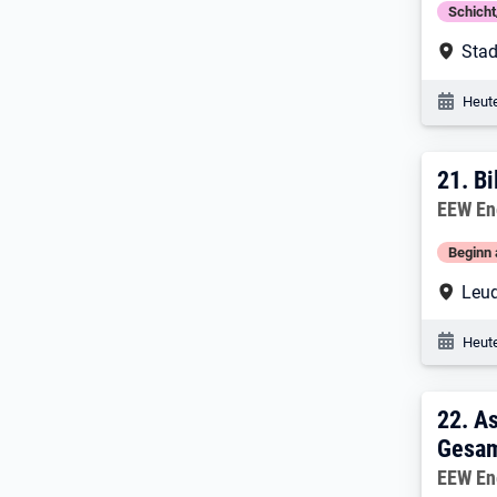
Schich
Arbe
Stad
Veröf
Heute
21. 
21.
Bi
Arbeitg
EEW En
Beginn 
Arbe
Leu
Veröf
Heute
22. 
22.
As
Gesam
Arbeitg
EEW En