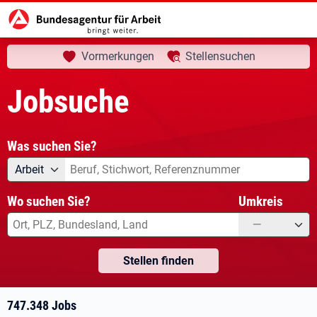
aktuelle Seite:
Startseite
Jobsuche
Ihre Suche
Vormerkungen
Stellensuchen
Jobsuche
Was suchen Sie?
Angebotsart
Was suchen Sie?
Arbeit
Wo suchen Sie?
Umkreis
—
Stellen finden
747.348 Jobs