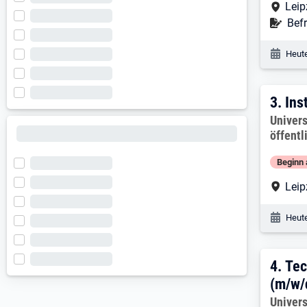
Arbe
Leip
Befr
Befr
Veröf
Heute
3. E
3.
Ins
Arbeitg
Univers
öffentl
Beginn 
Arbe
Leip
Veröf
Heute
4. E
4.
Tec
(m/w/
Arbeitg
Univers