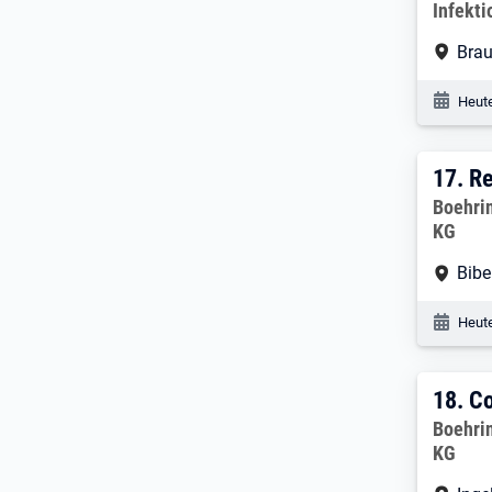
Infekt
Arbe
Bra
Veröf
Heute
17. 
17.
Re
Arbeitg
Boehri
KG
Arbe
Bibe
Veröf
Heute
18. 
18.
Co
Arbeitg
Boehri
KG