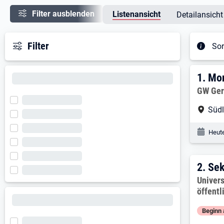
Filter ausblenden
Listenansicht
Detailansicht
Filter
Sor
Ergeb
1. E
1.
Mon
Arbeitg
GW Ger
Arbe
Süd
Veröf
Heute
2. E
2.
Sek
Arbeitg
Univers
öffentl
Beginn 