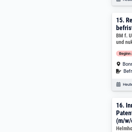
15. E
15.
Re
befris
Arbeitg
BM f. U
und nuk
Beginn 
Arbe
Bon
Befr
Befr
Veröf
Heute
16. 
16.
In
Paten
(m/w/
Arbeitg
Helmho