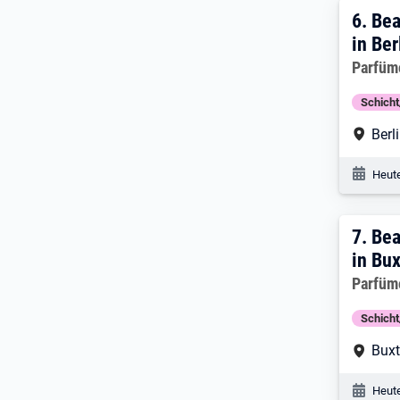
6. Er
6.
Bea
in Ber
Arbeitg
Parfüm
Schich
Arbe
Berl
Veröf
Heute
7. E
7.
Bea
in Bu
Arbeitg
Parfüm
Schich
Arbe
Bux
Veröf
Heute