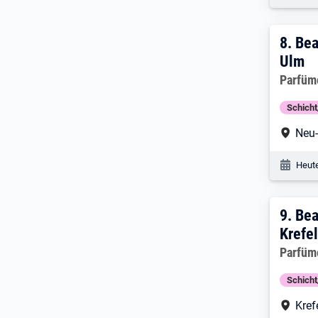
8. E
8.
Bea
Ulm
Arbeitg
Parfüm
Schich
Arbe
Neu
Veröf
Heute
9. E
9.
Bea
Krefe
Arbeitg
Parfüm
Schich
Arbe
Kref