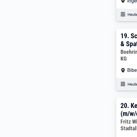
Arbe
Inge
Veröf
Heute
19. 
19.
Sc
& Spa
Arbeitg
Boehri
KG
Arbe
Bibe
Veröf
Heute
20. 
20.
Ke
(m/w/
Arbeitg
Fritz W
Stadtal