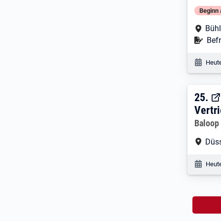
Beginn 
Arbe
Bühl
Befr
Befr
Veröf
Heute
25. 
25.
Vertr
Arbeitg
Baloop
Arbe
Düss
Veröf
Heute