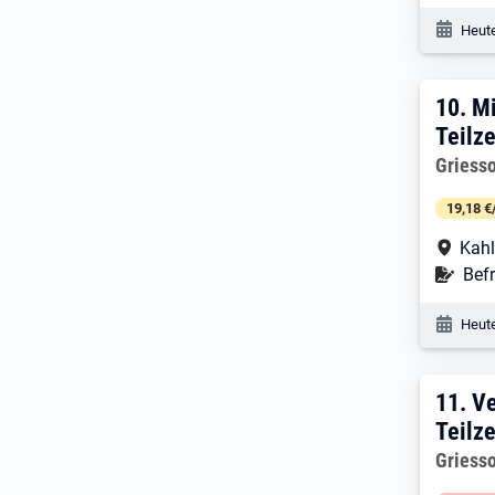
Veröf
Heute
10. 
10.
Mi
Teilze
Arbeitg
Griess
19,18 €
Arbe
Kahl
Befr
Befr
Veröf
Heute
11. 
11.
Ve
Teilze
Arbeitg
Griess