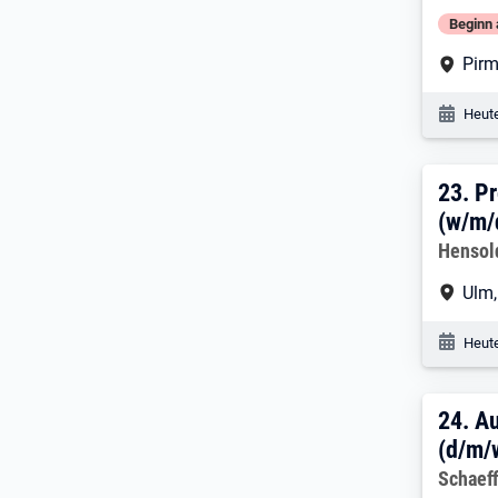
Beginn 
Arbe
Pir
Veröf
Heute
23. 
23.
Pr
(w/m/
Arbeitg
Hensol
Arbe
Ulm
Veröf
Heute
24. 
24.
Au
(d/m/
Arbeitg
Schaeff