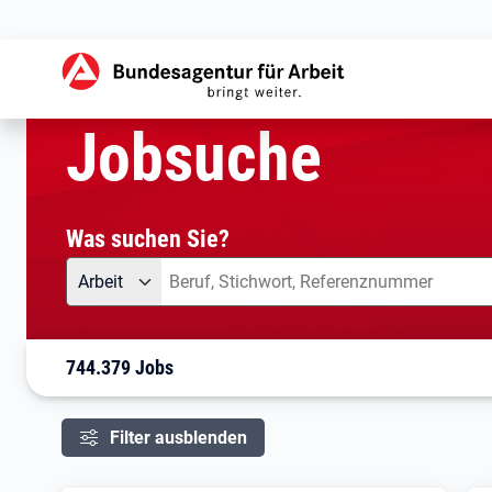
aktuelle Seite:
Startseite
Jobsuche
Ihre Suche
Jobsuche
Was suchen Sie?
Angebotsart
Was suchen Sie?
Arbeit
744.379 Jobs
Filter ausblenden