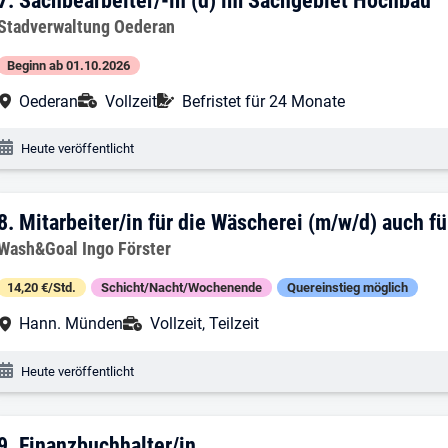
7. Ergebnis: Sachbearbeiter/-in (d) im 
7.
Sachbearbeiter/-in (d) im Sachgebiet Hochbau
Arbeitgeber:
Stadverwaltung Oederan
Beginn ab 01.10.2026
Arbeitsort:
Anstellungsart:
Befristung:
Oederan
Vollzeit
Befristet für 24 Monate
Veröffentlichungsdatum:
Heute veröffentlicht
8. Ergebnis: Mitarbeiter/in für die Wäsc
8.
Mitarbeiter/in für die Wäscherei (m/w/d) auch f
Arbeitgeber:
Wash&Goal Ingo Förster
14,20 €/Std.
Schicht/Nacht/Wochenende
Quereinstieg möglich
Arbeitsort:
Anstellungsart:
Hann. Münden
Vollzeit, Teilzeit
Veröffentlichungsdatum:
Heute veröffentlicht
9.
Finanzbuchhalter/in