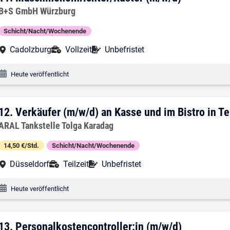
Arbeitgeber:
B+S GmbH Würzburg
Schicht/Nacht/Wochenende
Arbeitsort:
Anstellungsart:
Befristung:
Cadolzburg
Vollzeit
Unbefristet
Veröffentlichungsdatum:
Heute veröffentlicht
12. Ergebnis: Verkäufer (m/w/d) an Kass
12.
Verkäufer (m/w/d) an Kasse und im Bistro in T
Arbeitgeber:
ARAL Tankstelle Tolga Karadag
14,50 €/Std.
Schicht/Nacht/Wochenende
Arbeitsort:
Anstellungsart:
Befristung:
Düsseldorf
Teilzeit
Unbefristet
Veröffentlichungsdatum:
Heute veröffentlicht
13. Ergebnis: Personalkostencontroller:
13.
Personalkostencontroller:in (m/w/d)