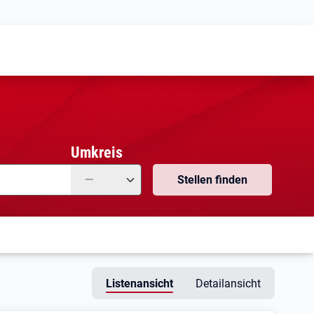
Meine
Vormerkungen
Meine
Stellensuchen
Umkreis
—
Stellen finden
Listenansicht
Detailansicht