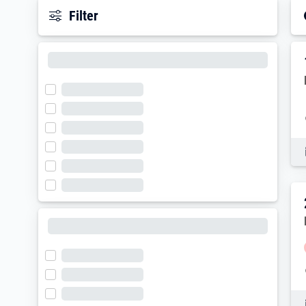
Filter
E