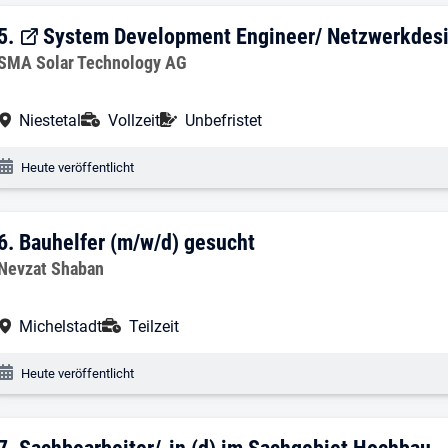
5. Ergebnis: System Development Engin
5.
System Development Engineer/ Netzwerkdes
Arbeitgeber:
SMA Solar Technology AG
Arbeitsort:
Anstellungsart:
Befristung:
Niestetal
Vollzeit
Unbefristet
Veröffentlichungsdatum:
Heute veröffentlicht
6. Ergebnis: Bauhelfer (m/w/d) gesucht
6.
Bauhelfer (m/w/d) gesucht
Arbeitgeber:
Nevzat Shaban
Arbeitsort:
Anstellungsart:
Michelstadt
Teilzeit
Veröffentlichungsdatum:
Heute veröffentlicht