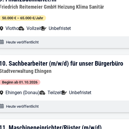
9. Ergebnis: Finanzbuchhalter/in
Arbeitgeber:
Friedrich Reitemeier GmbH Heizung Klima Sanitär
50.000 € – 65.000 €/Jahr
Arbeitsort:
Anstellungsart:
Befristung:
Vlotho
Vollzeit
Unbefristet
Veröffentlichungsdatum:
Heute veröffentlicht
10. Ergebnis: Sachbearbeiter (m/w/d) fü
10.
Sachbearbeiter (m/w/d) für unser Bürgerbüro
Arbeitgeber:
Stadtverwaltung Ehingen
Beginn ab 01.10.2026
Arbeitsort:
Anstellungsart:
Befristung:
Ehingen (Donau)
Teilzeit
Unbefristet
Veröffentlichungsdatum:
Heute veröffentlicht
11. Ergebnis: Maschineneinrichter/Rüst
11.
Maschineneinrichter/Rüster (m/w/d)