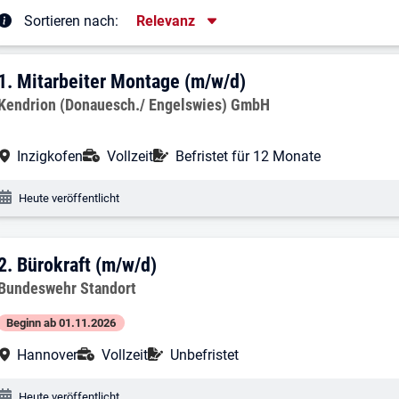
Sortierung
Sortieren nach:
Relevanz
rgebnisliste
1. Ergebnis: Mitarbeiter Montage (m/w/d
1.
Mitarbeiter Montage (m/w/d)
Arbeitgeber:
Kendrion (Donauesch./ Engelswies) GmbH
Arbeitsort:
Anstellungsart:
Befristung:
Inzigkofen
Vollzeit
Befristet für 12 Monate
Veröffentlichungsdatum:
Heute veröffentlicht
2. Ergebnis: Bürokraft (m/w/d)
2.
Bürokraft (m/w/d)
Arbeitgeber:
Bundeswehr Standort
Beginn ab 01.11.2026
Arbeitsort:
Anstellungsart:
Befristung:
Hannover
Vollzeit
Unbefristet
Veröffentlichungsdatum:
Heute veröffentlicht