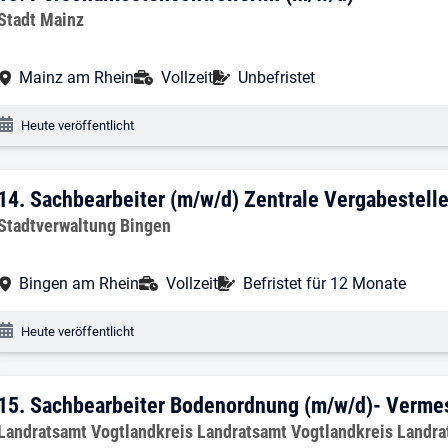
Arbeitgeber:
Stadt Mainz
Arbeitsort:
Anstellungsart:
Befristung:
Mainz am Rhein
Vollzeit
Unbefristet
Veröffentlichungsdatum:
Heute veröffentlicht
14. Ergebnis: Sachbearbeiter (m/w/d) Ze
14.
Sachbearbeiter (m/w/d) Zentrale Vergabestell
Arbeitgeber:
Stadtverwaltung Bingen
Arbeitsort:
Anstellungsart:
Befristung:
Bingen am Rhein
Vollzeit
Befristet für 12 Monate
Veröffentlichungsdatum:
Heute veröffentlicht
15. Ergebnis: Sachbearbeiter Bodenor
15.
Sachbearbeiter Bodenordnung (m/w/d)- Verm
Arbeitgeber:
Landratsamt Vogtlandkreis Landratsamt Vogtlandkreis Landra