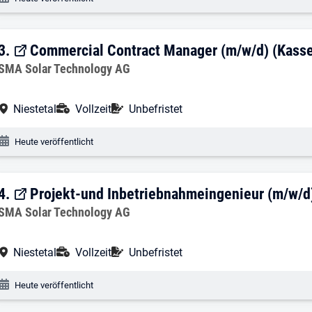
3. Ergebnis: Commercial Contract Manag
3.
Commercial Contract Manager (m/w/d) (Kasse
Arbeitgeber:
SMA Solar Technology AG
Arbeitsort:
Anstellungsart:
Befristung:
Niestetal
Vollzeit
Unbefristet
Veröffentlichungsdatum:
Heute veröffentlicht
4. Ergebnis: Projekt-und Inbetriebnahme
4.
Projekt-und Inbetriebnahmeingenieur (m/w/d) 
Arbeitgeber:
SMA Solar Technology AG
Arbeitsort:
Anstellungsart:
Befristung:
Niestetal
Vollzeit
Unbefristet
Veröffentlichungsdatum:
Heute veröffentlicht