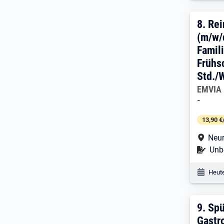
8. E
8.
Rei
(m/w/d
Famil
Frühsc
Std./
Arbeitg
EMVIA 
-
13,90 €
Arbe
Neu
Befr
Unbe
Veröf
Heute
9. E
9.
Spü
Gastr