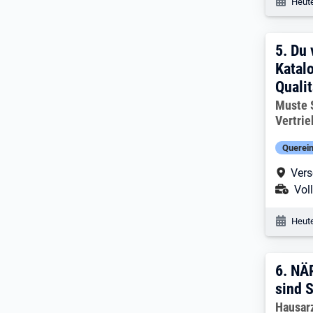
Veröf
Heute
5. Er
5.
Du 
Katalo
Qualit
Arbeitg
Muste 
Vertri
Querein
Arbe
Vers
Ans
Voll
Veröf
Heute
6. E
6.
NÄP
sind S
Arbeitg
Hausar