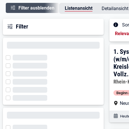
Filter ausblenden
Listenansicht
Detailansicht
Sor
Filter
Sortieru
Relev
Ergeb
1. Er
1.
Sys
(w/m/d
Kreisl
Vollz.
Arbeitg
Rhein-
Beginn 
Arbe
Neu
Veröf
Heute