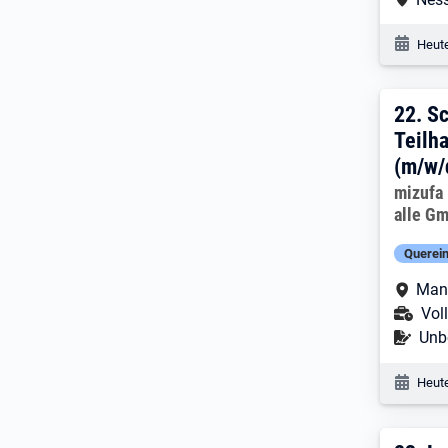
Veröf
Heute
22. 
22.
Sc
Teilh
(m/w/
Arbeitg
mizufa 
alle G
Querein
Arbe
Man
Ans
Voll
Befr
Unbe
Veröf
Heute