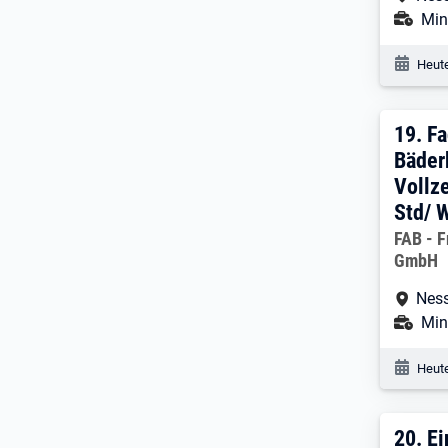
Ans
Mini
Veröf
Heute
19. 
19.
Fa
Bäder
Vollze
Std/ 
Arbeitg
FAB - F
GmbH
Arbe
Nes
Ans
Mini
Veröf
Heute
20. 
20.
Ei