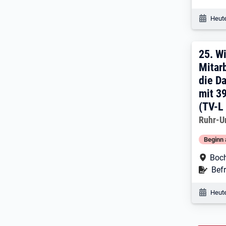
Veröf
Heute
25. 
25.
Wi
Mitarb
die D
mit 3
(TV-L
Arbeitg
Ruhr-U
Beginn 
Arbe
Boc
Befr
Befr
Veröf
Heute