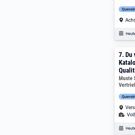
Querein
Arbe
Achs
Veröf
Heute
7. Er
7.
Du 
Katalo
Qualit
Arbeitg
Muste 
Vertri
Querein
Arbe
Vers
Ans
Voll
Veröf
Heute