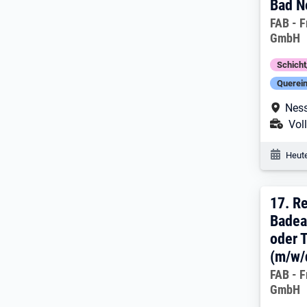
Bad N
Arbeitg
FAB - F
GmbH
Schich
Querein
Arbe
Nes
Ans
Voll
Veröf
Heute
17. 
17.
Re
Badeau
oder T
(m/w/
Arbeitg
FAB - F
GmbH