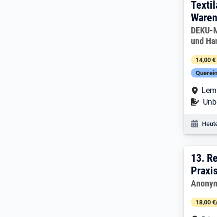
Texti
Waren
Arbeitg
DEKU-M
und Ha
14,00 €
Querein
Arbe
Lem
Befr
Unbe
Veröf
Heute
13. 
13.
Re
Praxi
Arbeitg
Anonym
18,00 €