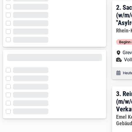
2. E
2.
Sac
(w/m/
"Asylr
Arbeitg
Rhein-
Beginn 
Arbe
Grev
Ans
Voll
Veröf
Heute
3. E
3.
Rei
(m/w/
Verka
Arbeitg
Emel K
Gebäud