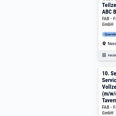
Teilze
ABC B
Arbeitg
FAB - F
GmbH
Querein
Arbe
Nes
Veröf
Heute
10. 
10.
Se
Servi
Vollze
(m/w/
Taver
Arbeitg
FAB - F
GmbH