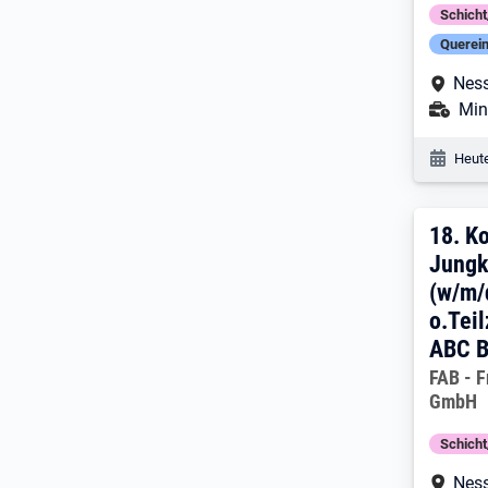
Schich
Querein
Arbe
Nes
Ans
Mini
Veröf
Heute
18. 
18.
Ko
Jungk
(w/m/
o.Teil
ABC B
Arbeitg
FAB - F
GmbH
Schich
Arbe
Nes