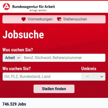
aktuelle Seite:
Startseite
Jobsuche
Ihre Suche
Vormerkungen
Stellensuchen
Jobsuche
Was suchen Sie?
Angebotsart
Was suchen Sie?
Arbeit
Wo suchen Sie?
Umkreis
—
Stellen finden
746.529 Jobs