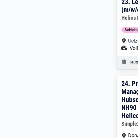
23. 
23.
L
(m/w/
Arbeitg
Helios
Schich
Arbe
Uelz
Ans
Voll
Veröf
Heute
24. 
24.
P
Mana
Hubsc
NH90 
Helic
Arbeitg
Simpl
Arbe
Don