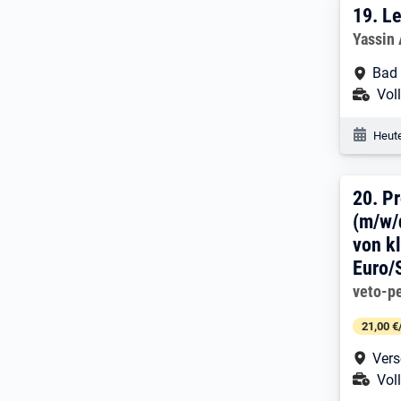
19. 
19.
Le
Arbeitg
Yassin
Arbe
Bad
Ans
Voll
Veröf
Heute
20. 
20.
Pr
(m/w/
von k
Euro/
Arbeitg
veto-p
21,00 €
Arbe
Vers
Ans
Voll