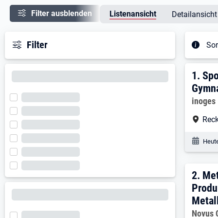
Filter ausblenden
Listenansicht
Detailansicht
Filter
Sor
Ergeb
1. E
1.
Spo
Gymna
Arbeitg
inoges
Arbe
Reck
Veröf
Heute
2. E
2.
Met
Produ
Metal
Arbeitg
Novus 