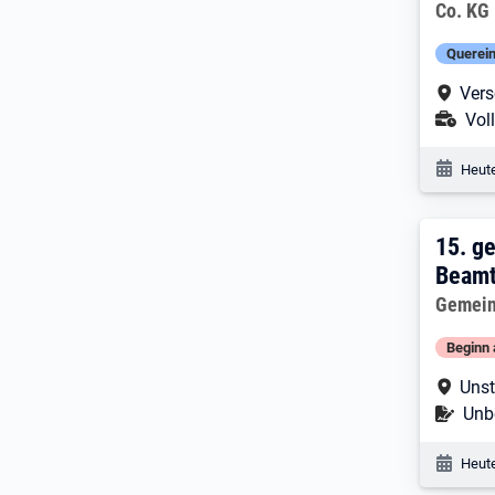
Co. KG
Querein
Arbe
Vers
Ans
Voll
Veröf
Heute
15. 
15.
ge
Beamt
Arbeitg
Gemein
Beginn 
Arbe
Unst
Befr
Unbe
Veröf
Heute