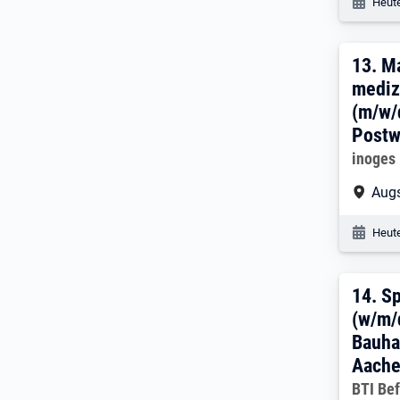
Veröf
Heute
13. 
13.
M
mediz
(m/w/
Post
Arbeitg
inoges
Arbe
Augs
Veröf
Heute
14. 
14.
Sp
(w/m/
Bauha
Aache
Arbeitg
BTI Be