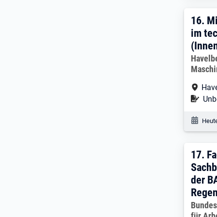
16. 
16.
Mi
im te
(Inne
Arbeitg
Havelb
Masch
Arbe
Have
Befr
Unbe
Veröf
Heute
17. 
17.
Fa
Sachb
der B
Regen
Arbeitg
Bundes
für Ar