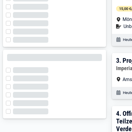
15,00 €
Arbe
Mön
Befr
Unbe
Veröf
Heute
3. E
3.
Pro
Arbeitg
Imperi
Arbe
Arns
Veröf
Heute
4. E
4.
Off
Teilze
Verde