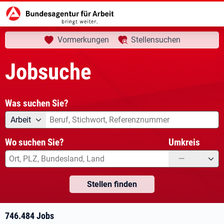
aktuelle Seite:
Startseite
Jobsuche
Ihre Suche
Vormerkungen
Stellensuchen
Jobsuche
Was suchen Sie?
Angebotsart
Was suchen Sie?
Arbeit
Wo suchen Sie?
Umkreis
—
Stellen finden
746.484 Jobs