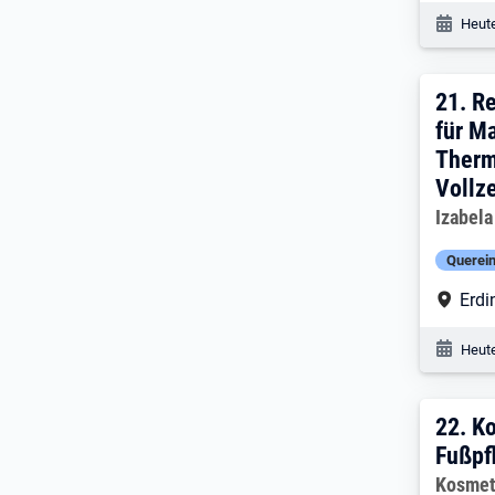
Veröf
Heute
21. 
21.
Re
für M
Therm
Vollz
Arbeitg
Izabela
Querein
Arbe
Erdi
Veröf
Heute
22. 
22.
Ko
Fußpf
Arbeitg
Kosmet