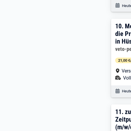
Veröf
Heute
10. 
10.
Me
die P
in Hü
Arbeitg
veto-p
21,00 €
Arbe
Vers
Ans
Voll
Veröf
Heute
11. 
11.
zu
Zeitp
(m/w/