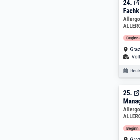
24. 
24.
Fachk
Arbeitg
Allerg
ALLER
Beginn 
Arbe
Graz
Ans
Voll
Veröf
Heute
25. 
25.
Manag
Arbeitg
Allerg
ALLER
Beginn 
Arbe
Graz