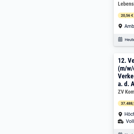
Arbeitg
Lebens
20,56 €
Arbe
Ambe
Veröf
Heute
12. 
12.
Ve
(m/w/
Verke
a. d. 
Arbeitg
ZV Kom
37.488,
Arbe
Höch
Ans
Voll