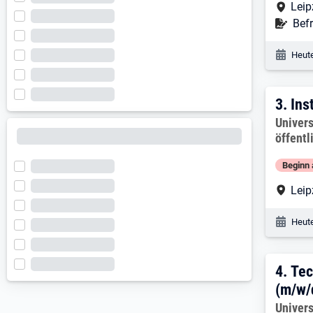
Arbe
Leip
Befr
Befr
Veröf
Heute
3. E
3.
Ins
Arbeitg
Univers
öffentl
Beginn 
Arbe
Leip
Veröf
Heute
4. E
4.
Tec
(m/w/
Arbeitg
Univers