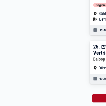
Beginn 
Arbe
Bühl
Befr
Befr
Veröf
Heute
25. 
25.
Vertr
Arbeitg
Baloop
Arbe
Düss
Veröf
Heute