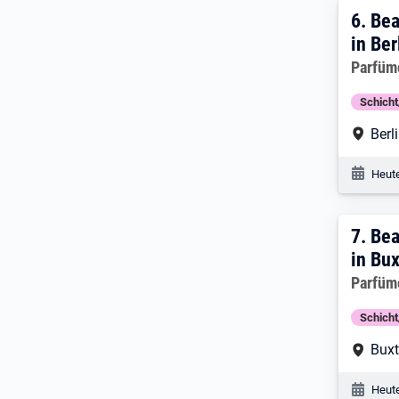
6. Er
6.
Bea
in Ber
Arbeitg
Parfüm
Schich
Arbe
Berl
Veröf
Heute
7. E
7.
Bea
in Bu
Arbeitg
Parfüm
Schich
Arbe
Bux
Veröf
Heute