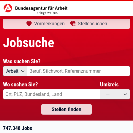
aktuelle Seite:
Startseite
Jobsuche
Ihre Suche
Vormerkungen
Stellensuchen
Jobsuche
Was suchen Sie?
Angebotsart
Was suchen Sie?
Arbeit
Wo suchen Sie?
Umkreis
—
Stellen finden
747.348 Jobs