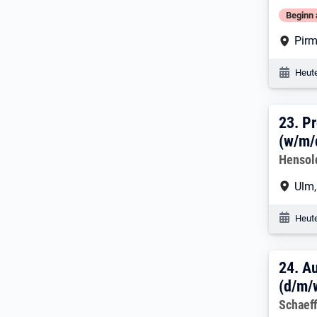
Beginn 
Arbe
Pir
Veröf
Heute
23. 
23.
Pr
(w/m/
Arbeitg
Hensol
Arbe
Ulm
Veröf
Heute
24. 
24.
Au
(d/m/
Arbeitg
Schaeff