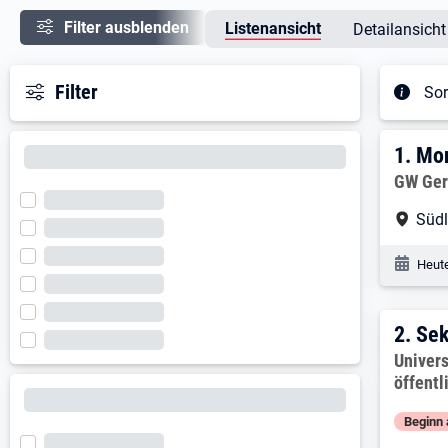
Filter ausblenden
Listenansicht
Detailansicht
Filter
Sor
Ergeb
1. E
1.
Mon
Arbeitg
GW Ger
Arbe
Süd
Veröf
Heute
2. E
2.
Sek
Arbeitg
Univers
öffentl
Beginn 