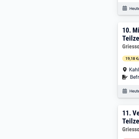
Veröf
Heute
10. 
10.
Mi
Teilze
Arbeitg
Griess
19,18 €
Arbe
Kahl
Befr
Befr
Veröf
Heute
11. 
11.
Ve
Teilze
Arbeitg
Griess