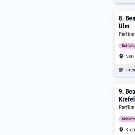
8. E
8.
Bea
Ulm
Arbeitg
Parfüm
Schich
Arbe
Neu
Veröf
Heute
9. E
9.
Bea
Krefe
Arbeitg
Parfüm
Schich
Arbe
Kref