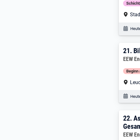
Schich
Arbe
Stad
Veröf
Heute
21. 
21.
Bi
Arbeitg
EEW En
Beginn 
Arbe
Leu
Veröf
Heute
22. 
22.
As
Gesam
Arbeitg
EEW En