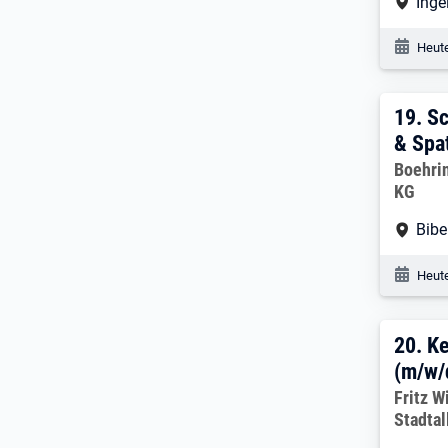
Arbe
Inge
Veröf
Heute
19. 
19.
Sc
& Spa
Arbeitg
Boehri
KG
Arbe
Bibe
Veröf
Heute
20. 
20.
Ke
(m/w/
Arbeitg
Fritz W
Stadtal