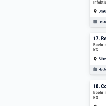
Infekt
Arbe
Bra
Veröf
Heute
17. 
17.
Re
Arbeitg
Boehri
KG
Arbe
Bibe
Veröf
Heute
18. 
18.
Co
Arbeitg
Boehri
KG