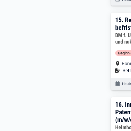
15. E
15.
Re
befris
Arbeitg
BM f. U
und nuk
Beginn 
Arbe
Bon
Befr
Befr
Veröf
Heute
16. 
16.
In
Paten
(m/w/
Arbeitg
Helmho