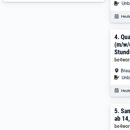
Befr
Unbe
Veröf
Heute
4. E
4.
Qua
(m/w/
Stund
Arbeitg
be4wo
Arbe
Brau
Befr
Unbe
Veröf
Heute
5. E
5.
San
ab 14
Arbeitg
be4wo