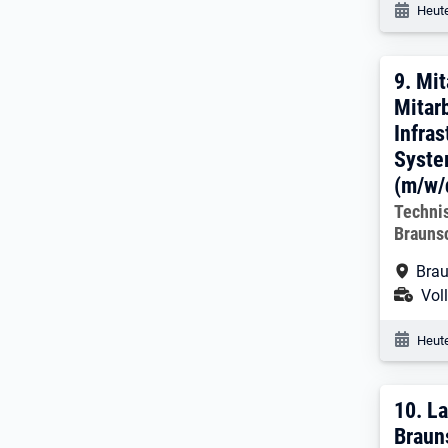
Veröf
Heute
9. E
9.
Mit
Mitarb
Infras
Syste
(m/w/
Arbeitg
Technis
Brauns
Arbe
Brau
Ans
Voll
Veröf
Heute
10. 
10.
La
Braun