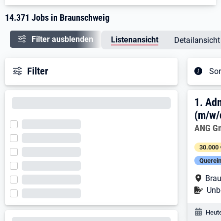
14.371 Jobs in Braunschweig
Filter ausblenden
Listenansicht
Detailansicht
Filter
Sor
Ergeb
1. E
1.
Adm
(m/w/
Arbeitg
ANG G
30.000 
Querein
Arbe
Brau
Befr
Unbe
Veröf
Heute