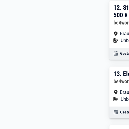
12. 
12.
St
500 €
Arbeitg
be4wo
Arbe
Brau
Befr
Unbe
Veröf
Geste
13. 
13.
El
Arbeitg
be4wo
Arbe
Brau
Befr
Unbe
Veröf
Geste