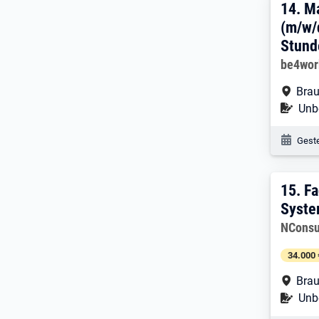
14. 
14.
Ma
(m/w/
Stund
Arbeitg
be4wo
Arbe
Brau
Befr
Unbe
Veröf
Geste
15. 
15.
Fa
Syste
Arbeitg
NConsu
34.000 
Arbe
Brau
Befr
Unbe