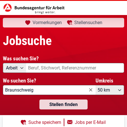
aktuelle Seite:
Startseite
Jobsuche
Ihre Suche
Vormerkungen
Stellensuchen
Jobsuche
Was suchen Sie?
Angebotsart
Was suchen Sie?
Arbeit
Wo suchen Sie?
Umkreis
50 km
Stellen finden
|
Suche speichern
Jobs per E-Mail