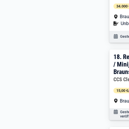
34.000 
Arbe
Brau
Befr
Unbe
Veröf
Geste
18. 
18.
Re
/ Mini
Braun
Arbeitg
CCS Cle
15,00 €
Arbe
Brau
Veröf
Gest
veröf