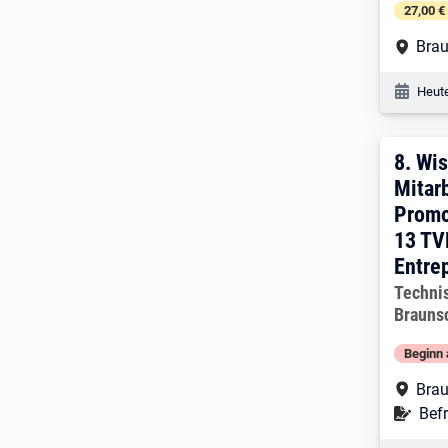
27,00 €
Arbe
Brau
Veröf
Heute
8. E
8.
Wis
Mitar
Promo
13 TV
Entre
Arbeitg
Technis
Brauns
Beginn 
Arbe
Brau
Befr
Befr