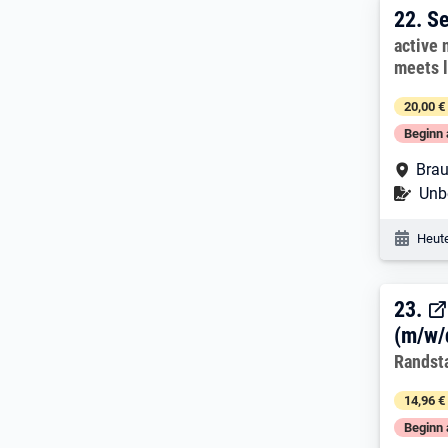
22. 
22.
Se
Arbeitg
active 
meets 
20,00 €
Beginn 
Arbe
Brau
Befr
Unbe
Veröf
Heute
23. 
23.
(m/w/
Arbeitg
Randst
14,96 €
Beginn 