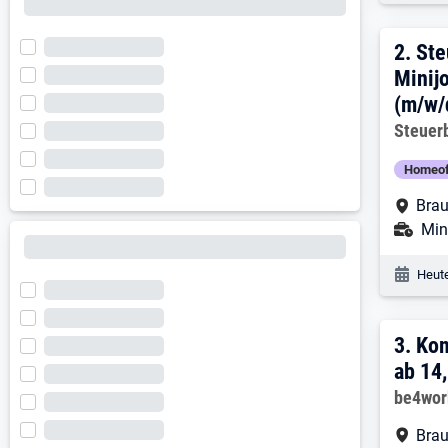
2. E
2.
Ste
Minij
(m/w/
Arbeitg
Steuer
Homeof
Arbe
Brau
Ans
Mini
Veröf
Heute
3. E
3.
Kom
ab 14
Arbeitg
be4wo
Arbe
Brau