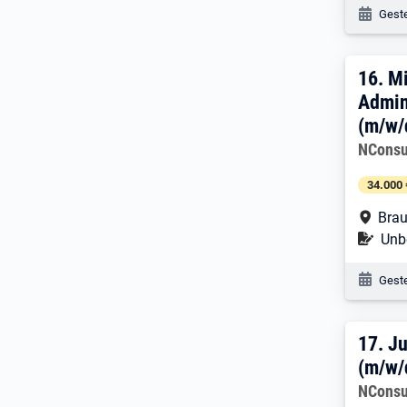
Veröf
Geste
16. 
16.
Mi
Admin
(m/w/
Arbeitg
NConsu
34.000 
Arbe
Brau
Befr
Unbe
Veröf
Geste
17. 
17.
Ju
(m/w/
Arbeitg
NConsu