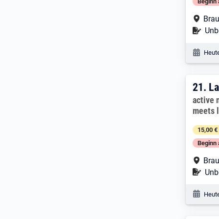
Beginn 
Arbe
Brau
Befr
Unbe
Veröf
Heute
21. 
21.
La
Arbeitg
active 
meets 
15,00 €
Beginn 
Arbe
Brau
Befr
Unbe
Veröf
Heute