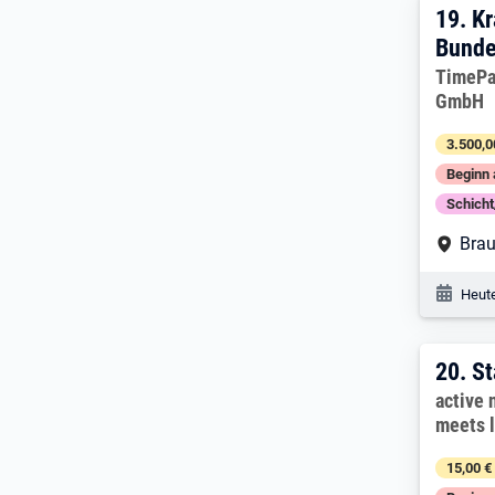
19. 
19.
Kr
Bunde
Arbeitg
TimePa
GmbH
3.500,0
Beginn 
Schich
Arbe
Brau
Veröf
Heute
20. 
20.
St
Arbeitg
active 
meets 
15,00 €