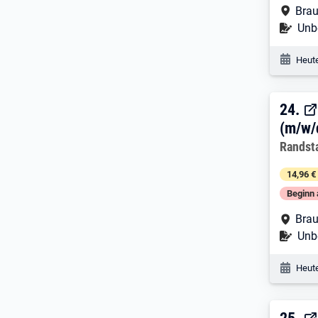
Arbe
Brau
Befr
Unbe
Veröf
Heute
24. 
24.
(m/w/
Arbeitg
Randst
14,96 €
Beginn 
Arbe
Brau
Befr
Unbe
Veröf
Heute