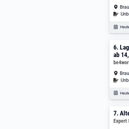
Arbe
Brau
Befr
Unbe
Veröf
Heute
6. E
6.
Lag
ab 14
Arbeitg
be4wo
Arbe
Brau
Befr
Unbe
Veröf
Heute
7. E
7.
Alt
Arbeitg
Expert