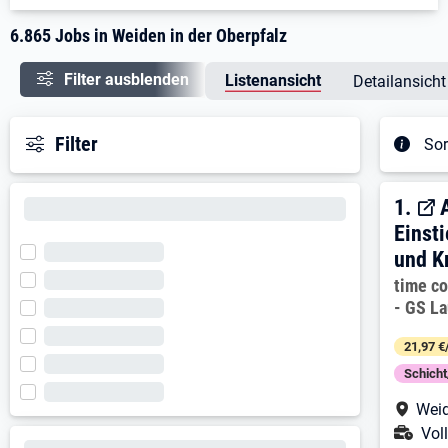
6.865 Jobs in Weiden in der Oberpfalz
Filter ausblenden
Listenansicht
Detailansicht
Filter
Sor
Ergeb
1. E
1.
Einst
und K
Arbeitg
time c
- GS La
21,97 €
Schich
Arbe
Weid
Ans
Voll