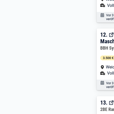
Ans
Voll
Veröf
Vor 3
veröf
12. 
12.
Masch
Arbeitg
BBH S
3.500 €
Arbe
Weid
Ans
Voll
Veröf
Vor 3
veröf
13. 
13.
Arbeitg
2BE Ra