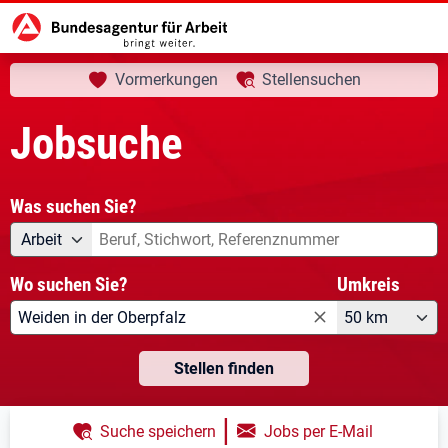
aktuelle Seite:
Startseite
Jobsuche
Ihre Suche
Vormerkungen
Stellensuchen
Jobsuche
Was suchen Sie?
Angebotsart
Was suchen Sie?
Arbeit
Wo suchen Sie?
Umkreis
50 km
Stellen finden
|
Suche speichern
Jobs per E-Mail