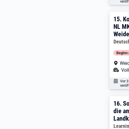
veröf
15. 
15.
Ko
NL MKV
Weide
Arbeitg
Deutsc
Beginn 
Arbe
Weid
Ans
Voll
Veröf
Vor 3
veröf
16. 
16.
So
die a
Landk
Arbeitg
Learni