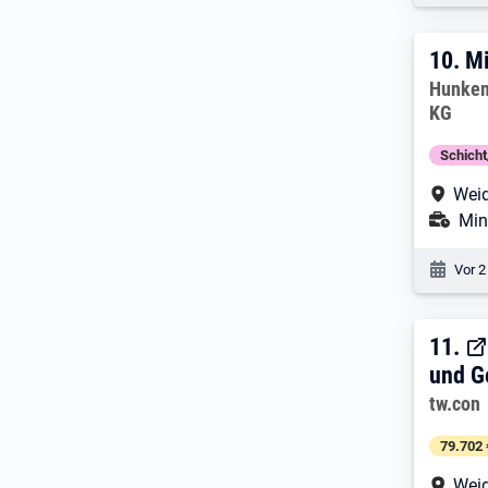
10. 
10.
Mi
Arbeitg
Hunkem
KG
Schich
Arbe
Weid
Ans
Mini
Veröf
Vor 2
11. 
11.
und G
Arbeitg
tw.con
79.702 
Arbe
Weid