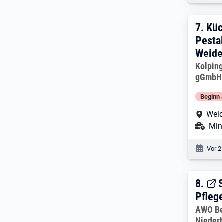
7. E
7.
Küc
Pesta
Weide
Arbeitg
Kolpin
gGmbH
Beginn 
Arbe
Weid
Ans
Min
Veröf
Vor 2
8. E
8.
Pfleg
Arbeitg
AWO Be
Niederb