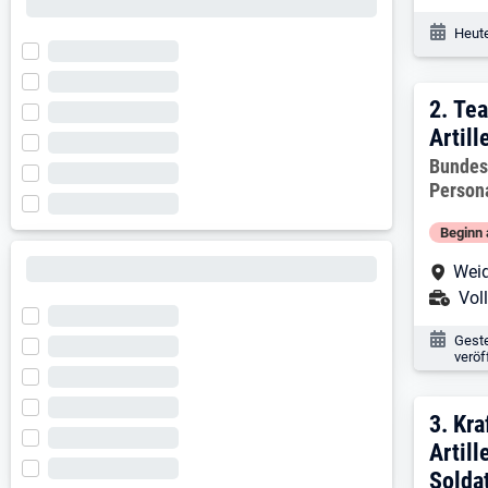
Veröf
Heute
2. Er
2.
Tea
Artill
Arbeitg
Bundes
Person
Beginn 
Arbe
Weid
Ans
Voll
Veröf
Gest
veröf
3. Er
3.
Kra
Artill
Soldat