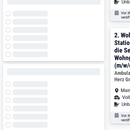
Befr
Unbe
Veröf
Vor 
veröf
2. E
2.
Woh
Statio
die S
Wohng
(m/w/
Arbeitg
Ambula
Herz 
Arbe
Mai
Ans
Voll
Befr
Unbe
Veröf
Vor 
veröf