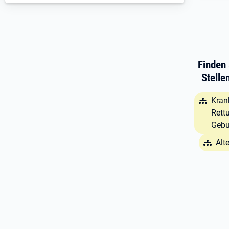
Finden 
Stelle
Kran
Rett
Gebu
Alt