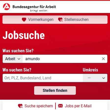
aktuelle Seite:
Startseite
Jobsuche
Ihre Suche
Vormerkungen
Stellensuchen
Jobsuche
Was suchen Sie?
Angebotsart
Was suchen Sie?
Arbeit
Wo suchen Sie?
Umkreis
—
Stellen finden
|
Suche speichern
Jobs per E-Mail