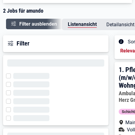
2 Jobs für amundo
Filter ausblenden
Listenansicht
Detailansicht
Sor
Filter
Sortieru
Relev
Ergeb
1. E
1.
Pfl
(m/w/
Wohng
Arbeitg
Ambula
Herz 
Schich
Arbe
Mai
Ans
Voll