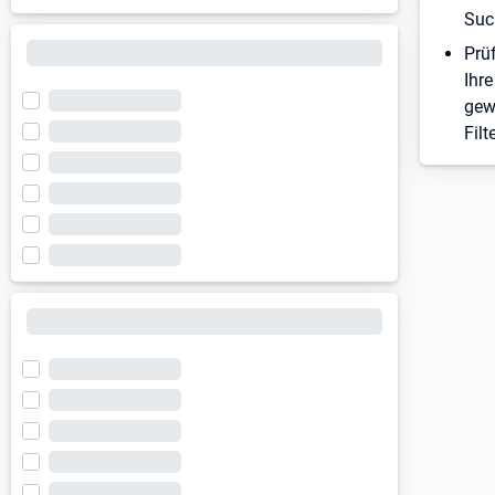
Suc
Prü
Ihre
gew
Filt