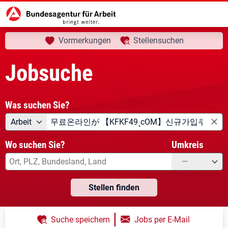
aktuelle Seite:
Startseite
Jobsuche
Ihre Suche
Vormerkungen
Stellensuchen
Jobsuche
Was suchen Sie?
Angebotsart
Was suchen Sie?
Arbeit
Wo suchen Sie?
Umkreis
—
Stellen finden
|
Suche speichern
Jobs per E-Mail