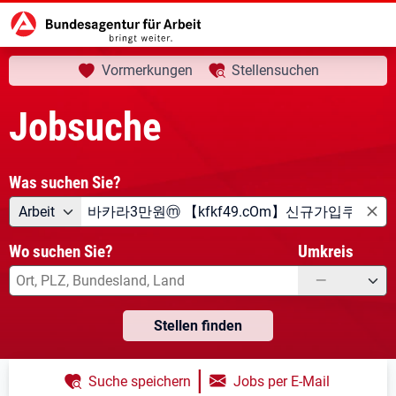
aktuelle Seite:
Startseite
Jobsuche
Ihre Suche
Vormerkungen
Stellensuchen
Jobsuche
Was suchen Sie?
Angebotsart
Was suchen Sie?
Arbeit
Wo suchen Sie?
Umkreis
—
Stellen finden
|
Suche speichern
Jobs per E-Mail