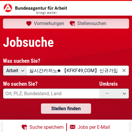
aktuelle Seite:
Startseite
Jobsuche
Ihre Suche
Vormerkungen
Stellensuchen
Jobsuche
Was suchen Sie?
Angebotsart
Was suchen Sie?
Arbeit
Wo suchen Sie?
Umkreis
—
Stellen finden
|
Suche speichern
Jobs per E-Mail