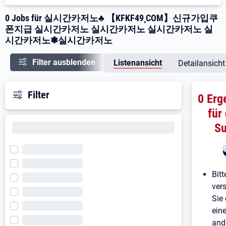
0 Jobs für 실시간카저노♣ 【KFKF49¸COM】신규가입쿠
폰지급 실시간카저노 실시간카저노 실시간카저노 실
시간카저노❃실시간카저노
Filter ausblenden
Listenansicht
Detailansicht
Filter
0 Erg
für
S
Bitt
ver
Sie 
ein
and