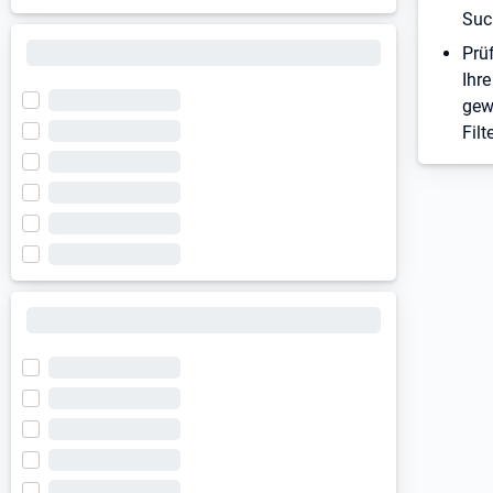
Suc
Prü
Ihre
gew
Filt