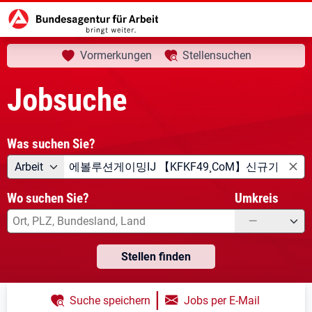
aktuelle Seite:
Startseite
Jobsuche
Ihre Suche
Vormerkungen
Stellensuchen
Jobsuche
Was suchen Sie?
Angebotsart
Was suchen Sie?
Arbeit
Wo suchen Sie?
Umkreis
—
Stellen finden
|
Suche speichern
Jobs per E-Mail