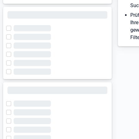
Suc
Prü
Ihre
gew
Filt