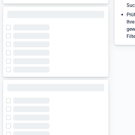
Suc
Prü
Ihre
gew
Filt