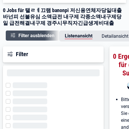
0 Jobs für 탤ㄹㅔ끄램 banonpi 저신용연체자당일대출
바넌피 선불유심 소액급전 내구제 각종소액내구제당
일 급전해결내구제 경주시무직자긴급생계비대출
Filter ausblenden
Listenansicht
Detailansicht
Filter
0 Erg
für
S
Bitt
ver
Sie 
ein
and