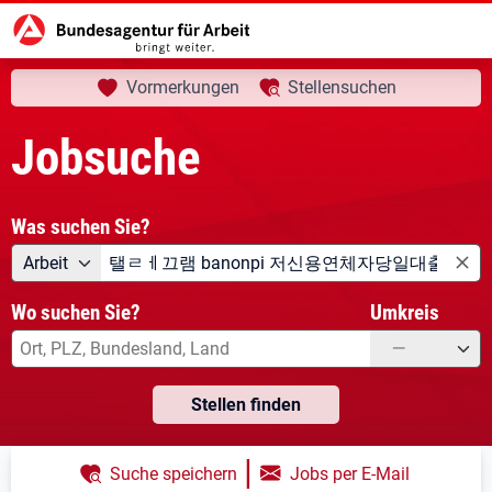
aktuelle Seite:
Startseite
Jobsuche
Ihre Suche
Vormerkungen
Stellensuchen
Jobsuche
Was suchen Sie?
Angebotsart
Was suchen Sie?
Arbeit
Wo suchen Sie?
Umkreis
—
Stellen finden
|
Suche speichern
Jobs per E-Mail