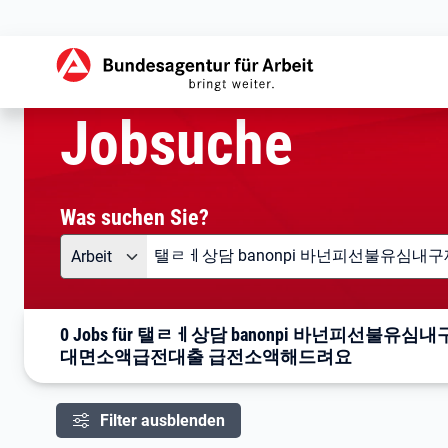
aktuelle Seite:
Startseite
Jobsuche
Ihre Suche
Jobsuche
Was suchen Sie?
Angebotsart
Was suchen Sie?
Arbeit
0 Jobs für 탤ㄹㅔ상담 banonpi 바넌
대면소액급전대출 급전소액해드려요
Filter ausblenden