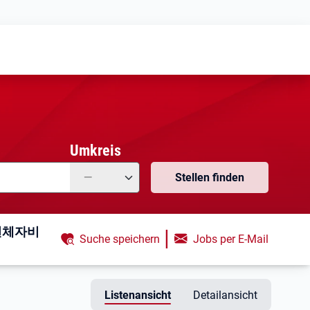
Meine
Vormerkungen
Meine
Stellensuchen
Umkreis
—
Stellen finden
기연체자비
|
Suche speichern
Jobs per E-Mail
Listenansicht
Detailansicht