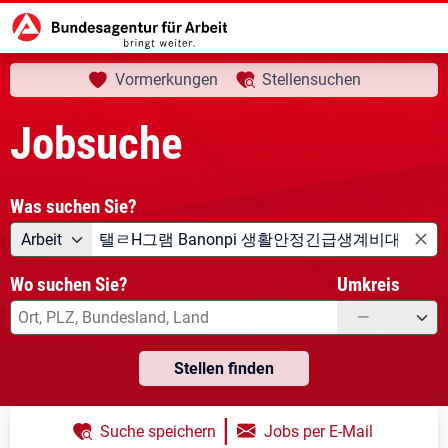
aktuelle Seite:
Startseite
Jobsuche
Ihre Suche
Vormerkungen
Stellensuchen
Jobsuche
Was suchen Sie?
Angebotsart
Was suchen Sie?
Arbeit
Wo suchen Sie?
Umkreis
—
Stellen finden
|
Suche speichern
Jobs per E-Mail