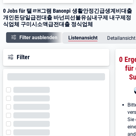
0 Jobs für 탤ㄹH그램 Banonpi 생활안정긴급생계비대출
개인돈당일급전대출 바넌피선불유심내구제 내구제정
식업체 구미시소액급전대출 정식업체
Filter ausblenden
Listenansicht
Detailansicht
Filter
0 Erg
für
S
Bitt
ver
Sie 
ein
and