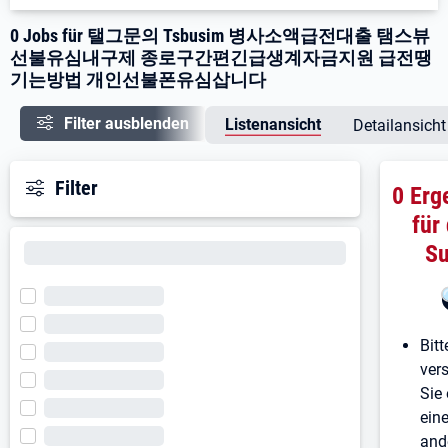
0 Jobs für 탤그문의 Tsbusim 병사소액급전대출 탬스뷰
선불유심내구제 종로구간편긴급생계자금지원 급전땡
기는방법 개인선불폰유심삽니다
Filter ausblenden
Listenansicht
Detailansicht
Filter
0 Erg
für
S
Bitt
ver
Sie 
ein
and