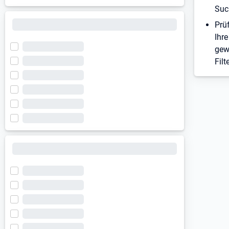
Suc
Prü
Ihre
gew
Filt