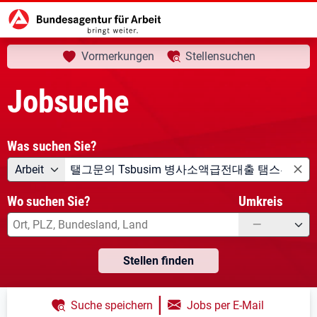
aktuelle Seite:
Startseite
Jobsuche
Ihre Suche
Vormerkungen
Stellensuchen
Jobsuche
Was suchen Sie?
Angebotsart
Was suchen Sie?
Arbeit
Wo suchen Sie?
Umkreis
—
Stellen finden
|
Suche speichern
Jobs per E-Mail