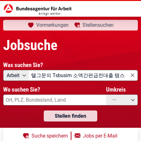
aktuelle Seite:
Startseite
Jobsuche
Ihre Suche
Vormerkungen
Stellensuchen
Jobsuche
Was suchen Sie?
Angebotsart
Was suchen Sie?
Arbeit
Wo suchen Sie?
Umkreis
—
Stellen finden
|
Suche speichern
Jobs per E-Mail