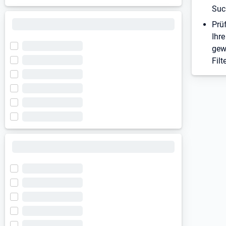
Suc
Prü
Ihre
gew
Filt