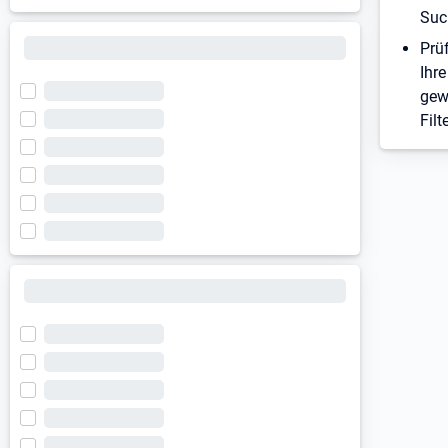
Suc
Prü
Ihre
gew
Filt