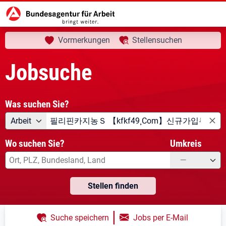
aktuelle Seite:
Startseite
Jobsuche
Ihre Suche
Vormerkungen
Stellensuchen
Jobsuche
Was suchen Sie?
Angebotsart
Was suchen Sie?
Arbeit
Wo suchen Sie?
Umkreis
—
Stellen finden
|
Suche speichern
Jobs per E-Mail