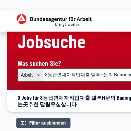
aktuelle Seite:
Startseite
Jobsuche
Ihre Suche
Jobsuche
Was suchen Sie?
Angebotsart
Was suchen Sie?
Arbeit
0 Jobs für 8등급연체자작업대출 탤ㄹH문의 
는곳추천 달림유심삽니다
Filter ausblenden