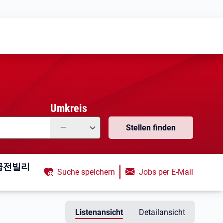
Meine
Vormerkungen
Meine
Stellensuchen
Umkreis
—
Stellen finden
 급전빌리
|
Suche speichern
Jobs per E-Mail
Listenansicht
Detailansicht