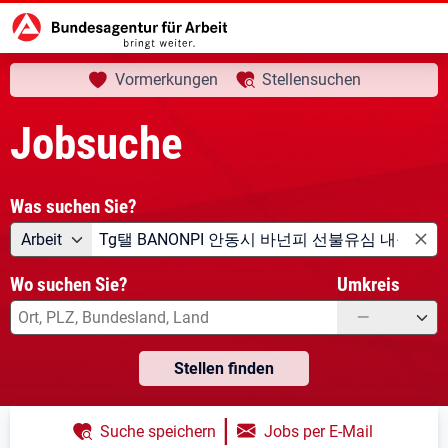
aktuelle Seite:
Startseite
Jobsuche
Ihre Suche
Vormerkungen
Stellensuchen
Jobsuche
Was suchen Sie?
Angebotsart
Was suchen Sie?
Arbeit
Wo suchen Sie?
Umkreis
—
Stellen finden
|
Suche speichern
Jobs per E-Mail