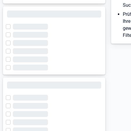
Suc
Prü
Ihre
gew
Filt