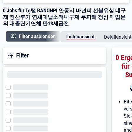
0 Jobs für Tg탤 BANONPI 안동시 바넌피 선불유심 내구
제 정산후기 연체대납소액내구제 무피해 정심 매입문
의 대출단기연체 만18세급전
Filter ausblenden
Listenansicht
Detailansicht
Filter
0 Erg
für
S
Bitt
ver
Sie 
ein
and